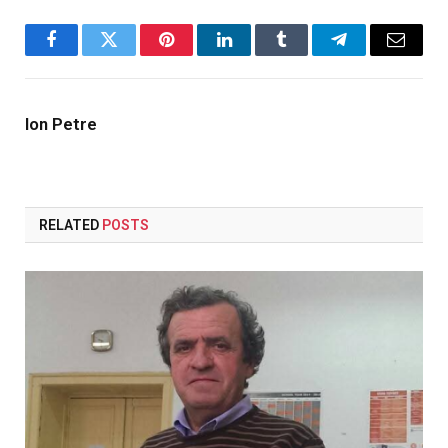
Facebook
Twitter
Pinterest
LinkedIn
Tumblr
Telegram
Email
Ion Petre
RELATED
POSTS