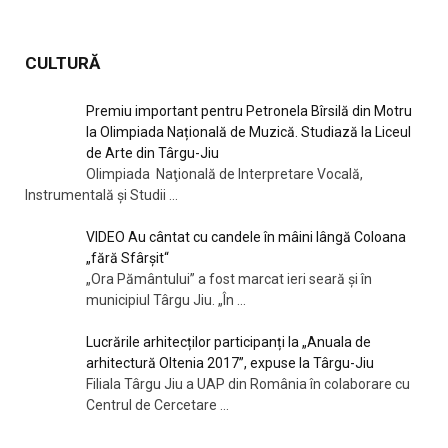
CULTURĂ
Premiu important pentru Petronela Bîrsilă din Motru
la Olimpiada Națională de Muzică. Studiază la Liceul
de Arte din Târgu-Jiu
Olimpiada Naţională de Interpretare Vocală,
Instrumentală şi Studii
...
VIDEO Au cântat cu candele în mâini lângă Coloana
„fără Sfârșit“
„Ora Pământului” a fost marcat ieri seară și în
municipiul Târgu Jiu. „În
...
Lucrările arhitecților participanți la „Anuala de
arhitectură Oltenia 2017”, expuse la Târgu-Jiu
Filiala Târgu Jiu a UAP din România în colaborare cu
Centrul de Cercetare
...