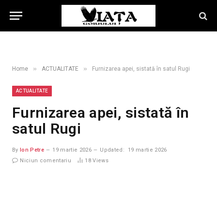
»
»
Home
ACTUALITATE
Furnizarea apei, sistată în satul Rugi
ACTUALITATE
Furnizarea apei, sistată în
satul Rugi
By
Ion Petre
19 martie 2026
Updated:
19 martie 2026
Niciun comentariu
18
Views