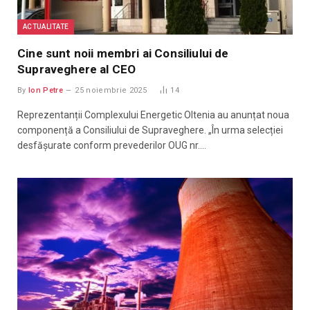
ACTUALITATE
Cine sunt noii membri ai Consiliului de
Supraveghere al CEO
By
Ion Petre
25 noiembrie 2025
14
Reprezentanții Complexului Energetic Oltenia au anunțat noua
componență a Consiliului de Supraveghere. „În urma selecției
desfășurate conform prevederilor OUG nr.…