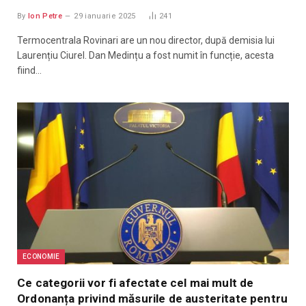
By
Ion Petre
29 ianuarie 2025
241
Termocentrala Rovinari are un nou director, după demisia lui
Laurențiu Ciurel. Dan Medințu a fost numit în funcție, acesta
fiind…
ECONOMIE
Ce categorii vor fi afectate cel mai mult de
Ordonanța privind măsurile de austeritate pentru