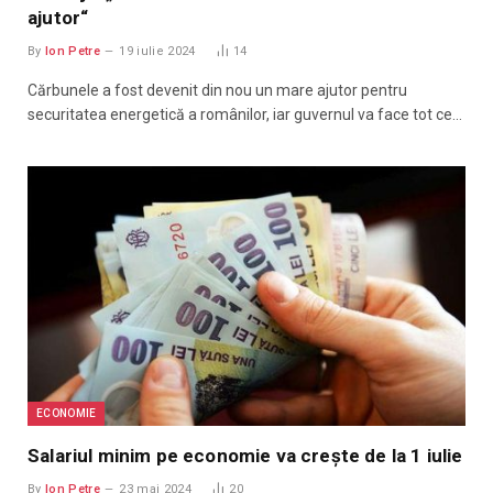
ajutor“
By
Ion Petre
19 iulie 2024
14
Cărbunele a fost devenit din nou un mare ajutor pentru
securitatea energetică a românilor, iar guvernul va face tot ce…
ECONOMIE
Salariul minim pe economie va crește de la 1 iulie
By
Ion Petre
23 mai 2024
20