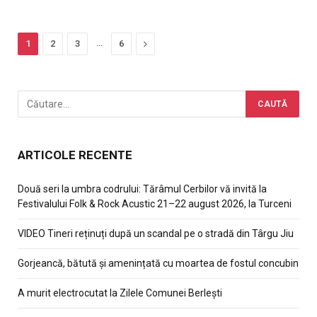
…
Next
1
2
3
6
ARTICOLE RECENTE
Două seri la umbra codrului: Tărâmul Cerbilor vă invită la
Festivalului Folk & Rock Acustic 21–22 august 2026, la Turceni
VIDEO Tineri reținuți după un scandal pe o stradă din Târgu Jiu
Gorjeancă, bătută și amenințată cu moartea de fostul concubin
A murit electrocutat la Zilele Comunei Berlești