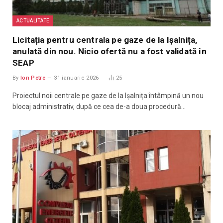
ACTUALITATE
Licitația pentru centrala pe gaze de la Ișalnița,
anulată din nou. Nicio ofertă nu a fost validată în
SEAP
By
Ion Petre
31 ianuarie 2026
25
Proiectul noii centrale pe gaze de la Ișalnița întâmpină un nou
blocaj administrativ, după ce cea de-a doua procedură…