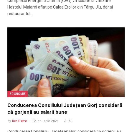
Complexul Energetic Oltenia (CEO) va scoate la vânzare
Hostelul Maiami aflat pe Calea Eroilor din Târgu Jiu, dar și
restaurantul…
ECONOMIE
Conducerea Consiliului Județean Gorj consideră
că gorjenii au salarii bune
By
Ion Petre
12 ianuarie 2024
50
Conducerea Consiliului Județean Gorj consideră că gorjenii au