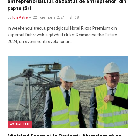
antreprenoriatului, dezbătut de antreprenori din
șapte țări
By
Ion Petre
22 noiembrie 2024
38
În weekendul trecut, prestigiosul Hotel Rixos Premium din
superbul Dubrovnik a găzduit rAIse: Reimagine the Future
2024, un eveniment revoluționar…
ACTUALITATE
Ministrul Energiei, la Rovinari: „Nu putem să ne