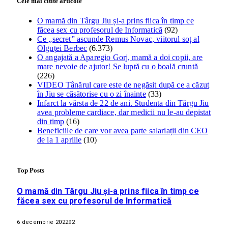
Cele mai citite articole
O mamă din Târgu Jiu și-a prins fiica în timp ce
făcea sex cu profesorul de Informatică
(92)
Ce „secret” ascunde Remus Novac, viitorul soț al
Olguței Berbec
(6.373)
O angajată a Aparegio Gorj, mamă a doi copii, are
mare nevoie de ajutor! Se luptă cu o boală cruntă
(226)
VIDEO Tânărul care este de negăsit după ce a căzut
în Jiu se căsătorise cu o zi înainte
(33)
Infarct la vârsta de 22 de ani. Studenta din Târgu Jiu
avea probleme cardiace, dar medicii nu le-au depistat
din timp
(16)
Beneficiile de care vor avea parte salariații din CEO
de la 1 aprilie
(10)
Top Posts
O mamă din Târgu Jiu și-a prins fiica în timp ce
făcea sex cu profesorul de Informatică
6 decembrie 2022
92