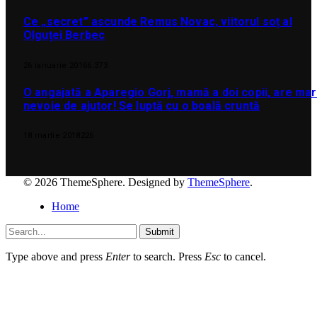
Ce „secret” ascunde Remus Novac, viitorul soț al
Olguței Berbec
26 ianuarie 2016
6.373
O angajată a Aparegio Gorj, mamă a doi copii, are ma
nevoie de ajutor! Se luptă cu o boală cruntă
18 martie 2018
226
© 2026 ThemeSphere. Designed by
ThemeSphere
.
Home
Submit
Type above and press
Enter
to search. Press
Esc
to cancel.