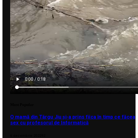
Most Popular
O mamă din Târgu Jiu și-a prins fiica în timp ce făcea
sex cu profesorul de Informatică
6 decembrie 2022
92