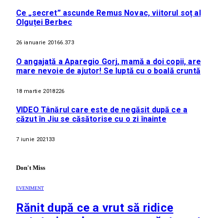
Ce „secret” ascunde Remus Novac, viitorul soț al
Olguței Berbec
26 ianuarie 2016
6.373
O angajată a Aparegio Gorj, mamă a doi copii, are
mare nevoie de ajutor! Se luptă cu o boală cruntă
18 martie 2018
226
VIDEO Tânărul care este de negăsit după ce a
căzut în Jiu se căsătorise cu o zi înainte
7 iunie 2021
33
Don't Miss
EVENIMENT
Rănit după ce a vrut să ridice