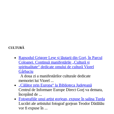
CULTURĂ
Rapsodul Grigore Leșe și lăutarii din Gorj, în Parcul
Coloanei. Continuă manifestările „Cultură și
spiritualitate“ dedicate omului de cultură Viorel
Gârbaciu
A doua zi a manifestărilor culturale dedicate
memoriei lui Viorel
...
„Călător prin Europa“ la Biblioteca Județeană
Centrul de Informare Europe Direct Gorj va demara,
începând de
...
Fotografiile unui artist gorjean, expuse în salina Turda
Lucrări ale artistului fotograf gorjean Teodor Dădălău
vor fi expuse în
...