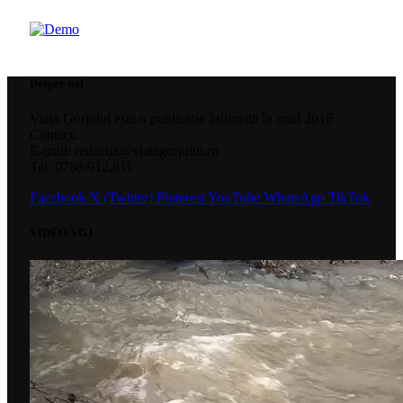
Despre noi
Viața Gorjului este o publicație înființată în anul 2016
Contact:
E-mail: redactia@viatagorjului.ro
Tel. 0768.912.811
Facebook
X (Twitter)
Pinterest
YouTube
WhatsApp
TikTok
VIDEO VGJ