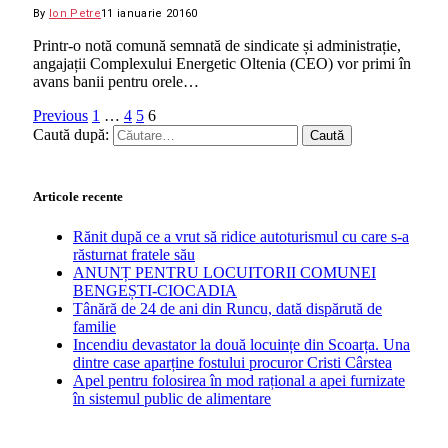
By
Ion Petre
11 ianuarie 2016
0
Printr-o notă comună semnată de sindicate și administrație,
angajații Complexului Energetic Oltenia (CEO) vor primi în
avans banii pentru orele…
Previous
1
…
4
5
6
Caută după:
Articole recente
Rănit după ce a vrut să ridice autoturismul cu care s-a
răsturnat fratele său
ANUNȚ PENTRU LOCUITORII COMUNEI
BENGEȘTI-CIOCADIA
Tânără de 24 de ani din Runcu, dată dispărută de
familie
Incendiu devastator la două locuințe din Scoarța. Una
dintre case aparține fostului procuror Cristi Cârstea
Apel pentru folosirea în mod rațional a apei furnizate
în sistemul public de alimentare