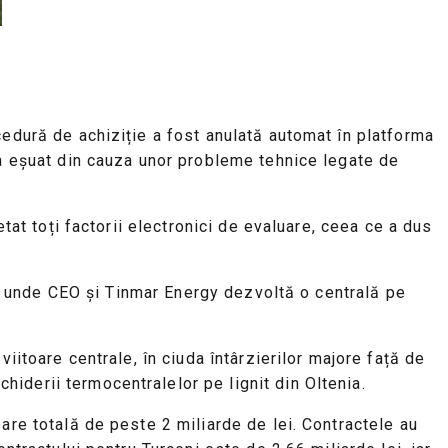
cedură de achiziție a fost anulată automat în platforma
 a eșuat din cauza unor probleme tehnice legate de
etat toți factorii electronici de evaluare, ceea ce a dus
ni, unde CEO și Tinmar Energy dezvoltă o centrală pe
iitoare centrale, în ciuda întârzierilor majore față de
iderii termocentralelor pe lignit din Oltenia.
are totală de peste 2 miliarde de lei. Contractele au