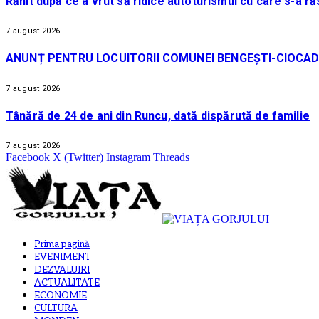
Rănit după ce a vrut să ridice autoturismul cu care s-a ră
7 august 2026
ANUNȚ PENTRU LOCUITORII COMUNEI BENGEȘTI-CIOCAD
7 august 2026
Tânără de 24 de ani din Runcu, dată dispărută de familie
7 august 2026
Facebook
X (Twitter)
Instagram
Threads
Prima pagină
EVENIMENT
DEZVALUIRI
ACTUALITATE
ECONOMIE
CULTURA