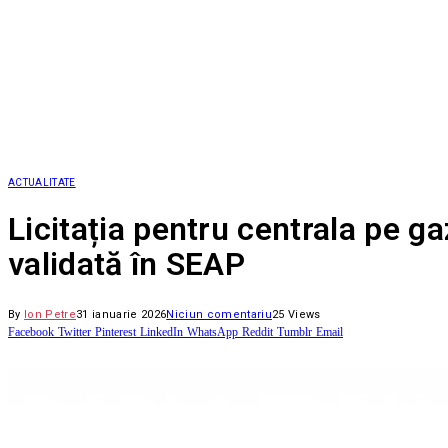
ACTUALITATE
Licitația pentru centrala pe ga
validată în SEAP
By
Ion Petre
31 ianuarie 2026
Niciun comentariu
25
Views
Facebook
Twitter
Pinterest
LinkedIn
WhatsApp
Reddit
Tumblr
Email