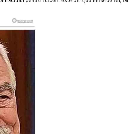
ntractului pentru Turceni este de 2,66 miliarde lei, iar