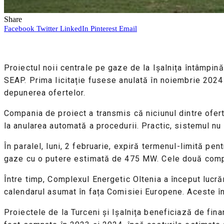
Share
Facebook
Twitter
LinkedIn
Pinterest
Email
Proiectul noii centrale pe gaze de la Ișalnița întâmpin
SEAP. Prima licitație fusese anulată în noiembrie 2024 
depunerea ofertelor.
Compania de proiect a transmis că niciunul dintre oferta
la anularea automată a procedurii. Practic, sistemul nu a
În paralel, luni, 2 februarie, expiră termenul-limită pe
gaze cu o putere estimată de 475 MW. Cele două compa
Între timp, Complexul Energetic Oltenia a început lucrăr
calendarul asumat în fața Comisiei Europene. Aceste în
Proiectele de la Turceni și Ișalnița beneficiază de fin