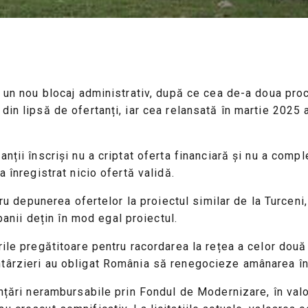
ă un nou blocaj administrativ, după ce cea de-a doua pro
din lipsă de ofertanți, iar cea relansată în martie 2025
nții înscriși nu a criptat oferta financiară și nu a compl
 înregistrat nicio ofertă validă.
ntru depunerea ofertelor la proiectul similar de la Turce
nii dețin în mod egal proiectul.
ile pregătitoare pentru racordarea la rețea a celor două v
târzieri au obligat România să renegocieze amânarea înch
anțări nerambursabile prin Fondul de Modernizare, în valo