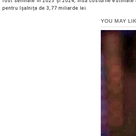
fost semnate în 2023 și 2024, însă costurile estimate au
pentru Ișalnița de 3,77 miliarde lei.