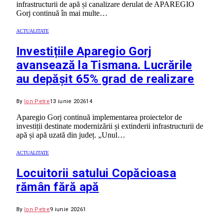
infrastructurii de apă și canalizare derulat de APAREGIO
Gorj continuă în mai multe…
ACTUALITATE
Investițiile Aparegio Gorj
avansează la Tismana. Lucrările
au depășit 65% grad de realizare
By
Ion Petre
13 iunie 2026
14
Aparegio Gorj continuă implementarea proiectelor de
investiții destinate modernizării și extinderii infrastructurii de
apă și apă uzată din județ. „Unul…
ACTUALITATE
Locuitorii satului Copăcioasa
rămân fără apă
By
Ion Petre
9 iunie 2026
1