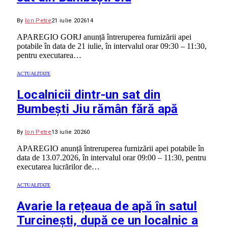
By
Ion Petre
21 iulie 2026
14
APAREGIO GORJ anunță întreruperea furnizării apei
potabile în data de 21 iulie, în intervalul orar 09:30 – 11:30,
pentru executarea…
ACTUALITATE
Localnicii dintr-un sat din
Bumbești Jiu rămân fără apă
By
Ion Petre
13 iulie 2026
0
APAREGIO anunță întreruperea furnizării apei potabile în
data de 13.07.2026, în intervalul orar 09:00 – 11:30, pentru
executarea lucrărilor de…
ACTUALITATE
Avarie la rețeaua de apă în satul
Turcinești, după ce un localnic a