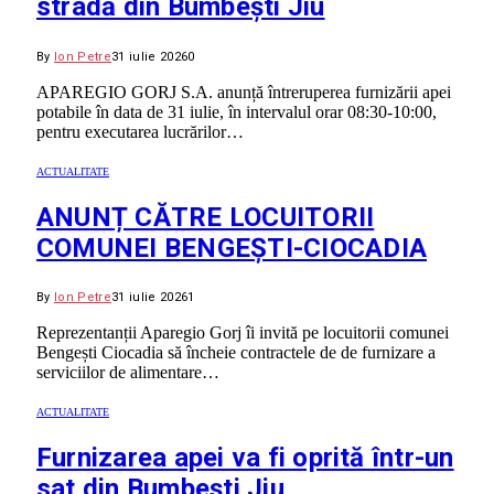
stradă din Bumbești Jiu
By
Ion Petre
31 iulie 2026
0
APAREGIO GORJ S.A. anunță întreruperea furnizării apei
potabile în data de 31 iulie, în intervalul orar 08:30-10:00,
pentru executarea lucrărilor…
ACTUALITATE
ANUNȚ CĂTRE LOCUITORII
COMUNEI BENGEȘTI-CIOCADIA
By
Ion Petre
31 iulie 2026
1
Reprezentanții Aparegio Gorj îi invită pe locuitorii comunei
Bengești Ciocadia să încheie contractele de de furnizare a
serviciilor de alimentare…
ACTUALITATE
Furnizarea apei va fi oprită într-un
sat din Bumbești Jiu