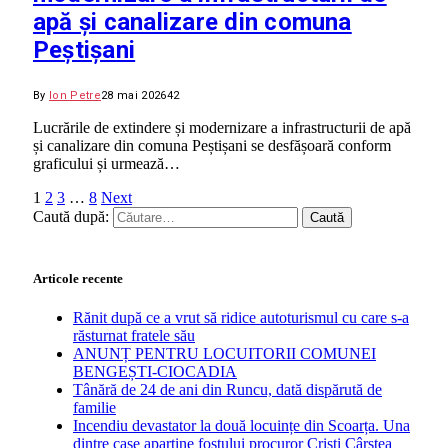
apă și canalizare din comuna
Peștișani
By
Ion Petre
28 mai 2026
42
Lucrările de extindere și modernizare a infrastructurii de apă
și canalizare din comuna Peștișani se desfășoară conform
graficului și urmează…
1
2
3
…
8
Next
Caută după:
Articole recente
Rănit după ce a vrut să ridice autoturismul cu care s-a
răsturnat fratele său
ANUNȚ PENTRU LOCUITORII COMUNEI
BENGEȘTI-CIOCADIA
Tânără de 24 de ani din Runcu, dată dispărută de
familie
Incendiu devastator la două locuințe din Scoarța. Una
dintre case aparține fostului procuror Cristi Cârstea