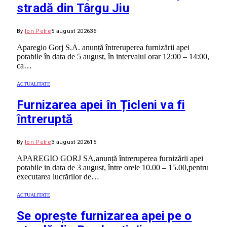
stradă din Târgu Jiu
By
Ion Petre
5 august 2026
36
Aparegio Gorj S.A. anunță întreruperea furnizării apei
potabile în data de 5 august, în intervalul orar 12:00 – 14:00,
ca…
ACTUALITATE
Furnizarea apei în Țicleni va fi
întreruptă
By
Ion Petre
3 august 2026
15
APAREGIO GORJ SA,anunță întreruperea furnizării apei
potabile in data de 3 august, între orele 10.00 – 15.00,pentru
executarea lucrărilor de…
ACTUALITATE
Se oprește furnizarea apei pe o