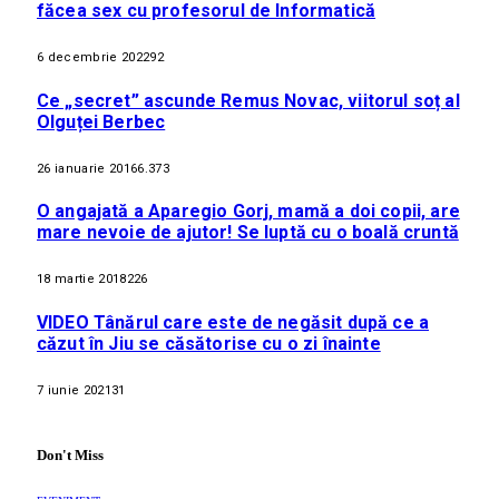
făcea sex cu profesorul de Informatică
6 decembrie 2022
92
Ce „secret” ascunde Remus Novac, viitorul soț al
Olguței Berbec
26 ianuarie 2016
6.373
O angajată a Aparegio Gorj, mamă a doi copii, are
mare nevoie de ajutor! Se luptă cu o boală cruntă
18 martie 2018
226
VIDEO Tânărul care este de negăsit după ce a
căzut în Jiu se căsătorise cu o zi înainte
7 iunie 2021
31
Don't Miss