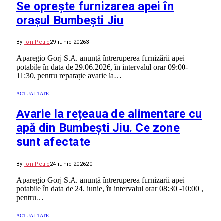
Se oprește furnizarea apei în
orașul Bumbești Jiu
By
Ion Petre
29 iunie 2026
3
Aparegio Gorj S.A. anunţă întreruperea furnizării apei
potabile în data de 29.06.2026, în intervalul orar 09:00-
11:30, pentru reparație avarie la…
ACTUALITATE
Avarie la rețeaua de alimentare cu
apă din Bumbești Jiu. Ce zone
sunt afectate
By
Ion Petre
24 iunie 2026
20
Aparegio Gorj S.A. anunţă întreruperea furnizarii apei
potabile în data de 24. iunie, în intervalul orar 08:30 -10:00 ,
pentru…
ACTUALITATE