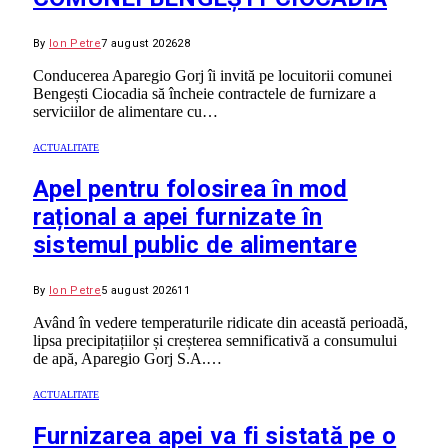
By
Ion Petre
7 august 2026
28
Conducerea Aparegio Gorj îi invită pe locuitorii comunei
Bengești Ciocadia să încheie contractele de furnizare a
serviciilor de alimentare cu…
ACTUALITATE
Apel pentru folosirea în mod
rațional a apei furnizate în
sistemul public de alimentare
By
Ion Petre
5 august 2026
11
Având în vedere temperaturile ridicate din această perioadă,
lipsa precipitațiilor și creșterea semnificativă a consumului
de apă, Aparegio Gorj S.A.…
ACTUALITATE
Furnizarea apei va fi sistată pe o