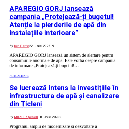
APAREGIO GORJ lansează
campania „Protejează-ți bugetul!
Atenție la pierderile de apă din
instalațiile interioare”
By
Ion Petre
22 iunie 2026
19
APAREGIO GORJ lansează un sistem de alertare pentru
consumurile anormale de apă. Este vorba despre campania
de informare „Protejează-ți bugetul!…
ACTUALITATE
Se lucrează intens la investițiile în
infrastructura de apă și canalizare
din Țicleni
By
Mirel Popescu
18 iunie 2026
2
Programul amplu de modernizare și dezvoltare a