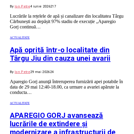
By
Ion Petre
4 iunie 2026
217
Lucrările la rețelele de apă și canalizare din localitatea Târgu
Cărbunești au depășit 97% stadiu de execuție „Aparegio
Gorj continuă…
ACTUALITATE
Apă oprită într-o localitate din
Târgu Jiu din cauza unei avarii
By
Ion Petre
29 mai 2026
24
Aparegio Gorj anunţă întreruperea furnizării apei potabile în
data de 29 mai 12:40-18.00, ca urmare a avariei apărute la
conducta…
ACTUALITATE
APAREGIO GORJ avansează
lucrările de extindere și
modernizare a infrastructurii de