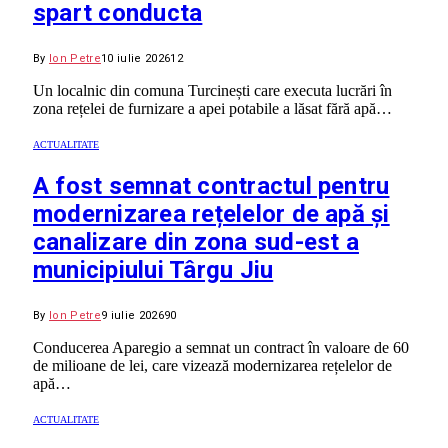
spart conducta
By
Ion Petre
10 iulie 2026
12
Un localnic din comuna Turcinești care executa lucrări în
zona rețelei de furnizare a apei potabile a lăsat fără apă…
ACTUALITATE
A fost semnat contractul pentru
modernizarea rețelelor de apă și
canalizare din zona sud-est a
municipiului Târgu Jiu
By
Ion Petre
9 iulie 2026
90
Conducerea Aparegio a semnat un contract în valoare de 60
de milioane de lei, care vizează modernizarea rețelelor de
apă…
ACTUALITATE