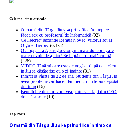
Cele mai citite articole
O mamă din Târgu Jiu și-a prins fiica în timp ce
făcea sex cu profesorul de Informatică
(92)
Ce „secret” ascunde Remus Novac, viitorul soț al
Olguței Berbec
(6.373)
O angajată a Aparegio Gorj, mamă a doi copii, are
mare nevoie de ajutor! Se luptă cu o boală cruntă
(226)
VIDEO Tânărul care este de negăsit după ce a căzut
în Jiu se căsătorise cu o zi înainte
(31)
Infarct la vârsta de 22 de ani. Studenta din Târgu Jiu
avea probleme cardiace, dar medicii nu le-au depistat
din timp
(16)
Beneficiile de care vor avea parte salariații din CEO
de la 1 aprilie
(10)
Top Posts
O mamă din Târgu Jiu și-a prins fiica în timp ce