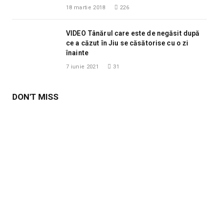
18 martie 2018
226
VIDEO Tânărul care este de negăsit după
ce a căzut în Jiu se căsătorise cu o zi
înainte
7 iunie 2021
31
DON'T MISS