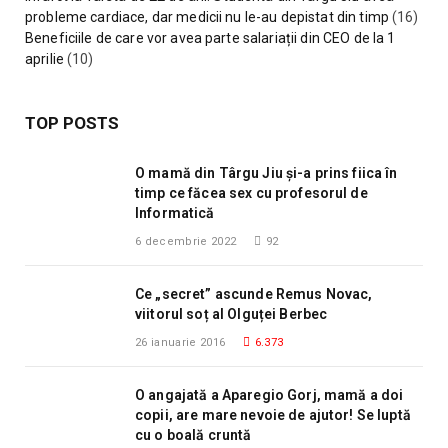
probleme cardiace, dar medicii nu le-au depistat din timp
(16)
Beneficiile de care vor avea parte salariații din CEO de la 1
aprilie
(10)
TOP POSTS
O mamă din Târgu Jiu și-a prins fiica în
timp ce făcea sex cu profesorul de
Informatică
6 decembrie 2022
92
Ce „secret” ascunde Remus Novac,
viitorul soț al Olguței Berbec
26 ianuarie 2016
6.373
O angajată a Aparegio Gorj, mamă a doi
copii, are mare nevoie de ajutor! Se luptă
cu o boală cruntă