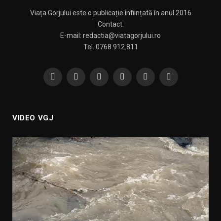
Viața Gorjului este o publicație înființată în anul 2016
Contact:
E-mail: redactia@viatagorjului.ro
Tel. 0768.912.811
Facebook
X
Pinterest
YouTube
WhatsApp
TikTok
(Twitter)
VIDEO VGJ
Player
video