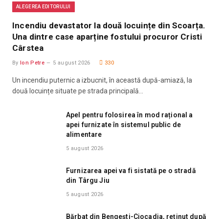
ALEGEREA EDITORULUI
Incendiu devastator la două locuințe din Scoarța.
Una dintre case aparține fostului procuror Cristi
Cârstea
By
Ion Petre
5 august 2026
330
Un incendiu puternic a izbucnit, în această după-amiază, la
două locuințe situate pe strada principală…
Apel pentru folosirea în mod rațional a
apei furnizate în sistemul public de
alimentare
5 august 2026
Furnizarea apei va fi sistată pe o stradă
din Târgu Jiu
5 august 2026
Bărbat din Bengești-Ciocadia, reținut după