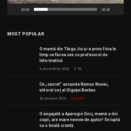
00:00
00:18
MOST POPULAR
O mamă din Târgu Jiu și-a prins fiica în
timp ce făcea sex cu profesorul de
Informatică
6 decembrie 2022
92
Ce „secret” ascunde Remus Novac,
viitorul soț al Olguței Berbec
26 ianuarie 2016
6.373
O angajată a Aparegio Gorj, mamă a doi
copii, are mare nevoie de ajutor! Se luptă
cu o boală cruntă