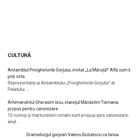
CULTURĂ
Ansamblul Privighetorile Gorjului, invitat „La Măruță!” Află cum îi
poți vota
Reprezentanți ai Ansamblului „Privighetorile Gorjului” al
Palatului
...
Arhimandritul Gherasim Iscu, stareţul Mănăstirii Tismana,
propus pentru canonizare
15 cuvioși și mărturisitori români sunt propuși spre canonizare,
anul
...
Dramaturgul gorjean Valeriu Butulescu va lansa