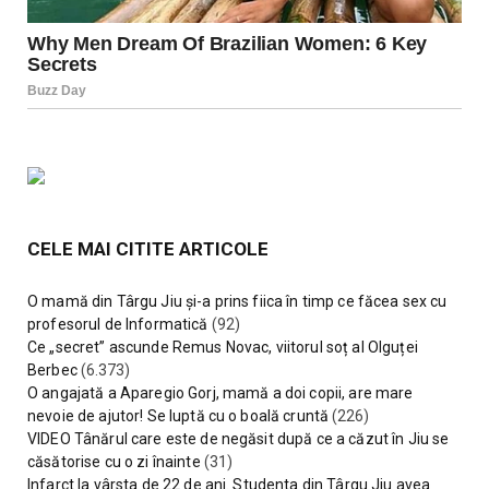
CELE MAI CITITE ARTICOLE
O mamă din Târgu Jiu și-a prins fiica în timp ce făcea sex cu
profesorul de Informatică
(92)
Ce „secret” ascunde Remus Novac, viitorul soț al Olguței
Berbec
(6.373)
O angajată a Aparegio Gorj, mamă a doi copii, are mare
nevoie de ajutor! Se luptă cu o boală cruntă
(226)
VIDEO Tânărul care este de negăsit după ce a căzut în Jiu se
căsătorise cu o zi înainte
(31)
Infarct la vârsta de 22 de ani. Studenta din Târgu Jiu avea