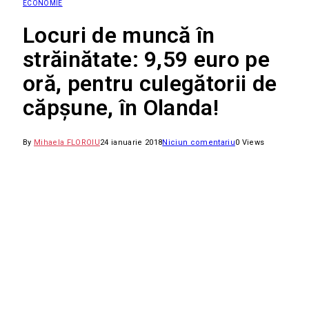
ECONOMIE
Locuri de muncă în
străinătate: 9,59 euro pe
oră, pentru culegătorii de
căpșune, în Olanda!
By
Mihaela FLOROIU
24 ianuarie 2018
Niciun comentariu
0
Views