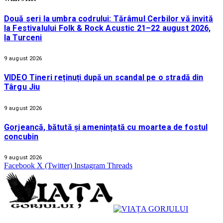
Două seri la umbra codrului: Tărâmul Cerbilor vă invită
la Festivalului Folk & Rock Acustic 21–22 august 2026,
la Turceni
9 august 2026
VIDEO Tineri reținuți după un scandal pe o stradă din
Târgu Jiu
9 august 2026
Gorjeancă, bătută și amenințată cu moartea de fostul
concubin
9 august 2026
Facebook
X (Twitter)
Instagram
Threads