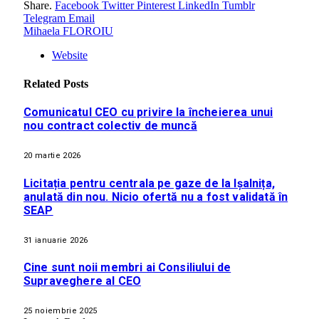
Share.
Facebook
Twitter
Pinterest
LinkedIn
Tumblr
Telegram
Email
Mihaela FLOROIU
Website
Related
Posts
Comunicatul CEO cu privire la încheierea unui
nou contract colectiv de muncă
20 martie 2026
Licitația pentru centrala pe gaze de la Ișalnița,
anulată din nou. Nicio ofertă nu a fost validată în
SEAP
31 ianuarie 2026
Cine sunt noii membri ai Consiliului de
Supraveghere al CEO
25 noiembrie 2025