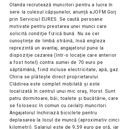
Olanda recrutează muncitori pentru a lucra în
sere la culesul căpşunelor, anunță aJOFM Gorj
prin Serviciul EURES. Se caută persoane
motivate pentru prestarea unei munci care
solicită condiţie fizică bună. Nu se cer
cunoştinţe de limbă străină, însă engleza
reprezintă un avantaj, angajatorul pune la
dispoziţie cazarea (într-o locaţie care anterior
a fost hotel) contra sumei de 70 euro pe
săptămână, fiind incluse electricitate, apă, gaz.
Chiria se plăteşte direct proprietarului.
Clădirea este complet mobilată şi este
localizată în centrul unui mic oraş, Horst. Sunt
patru dormitoare, băi, toalete şi bucătărie, care
se folosesc în comun cu ceilalţi muncitori.
Angajatorul închiriază biciclete pentru
deplasarea la locul de muncă (aproximativ cinci
kilometri). Salariul este de 9,59 euro pe oră, iar