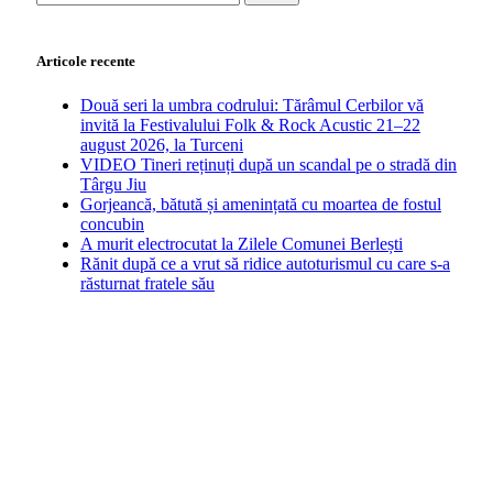
după:
Articole recente
Două seri la umbra codrului: Tărâmul Cerbilor vă
invită la Festivalului Folk & Rock Acustic 21–22
august 2026, la Turceni
VIDEO Tineri reținuți după un scandal pe o stradă din
Târgu Jiu
Gorjeancă, bătută și amenințată cu moartea de fostul
concubin
A murit electrocutat la Zilele Comunei Berlești
Rănit după ce a vrut să ridice autoturismul cu care s-a
răsturnat fratele său