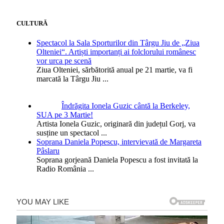
CULTURĂ
Spectacol la Sala Sporturilor din Târgu Jiu de „Ziua
Olteniei“. Artiști importanți ai folclorului românesc
vor urca pe scenă
Ziua Olteniei, sărbătorită anual pe 21 martie, va fi
marcată la Târgu Jiu
...
Îndrăgita Ionela Guzic cântă la Berkeley,
SUA pe 3 Martie!
Artista Ionela Guzic, originară din județul Gorj, va
susține un spectacol
...
Soprana Daniela Popescu, intervievată de Margareta
Pâslaru
Soprana gorjeană Daniela Popescu a fost invitată la
Radio România
...