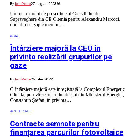
By
Ion Petre
27 august 2023
66
Un nou mandat de președinte al Consiliului de
Supraveghere din CE Oltenia pentru Alexandru Marcoci,
unul din cei șapte membri…
STIRI
Întârziere majoră la CEO în
privința realizării grupurilor pe
gaze
By
Ion Petre
25 iulie 2023
1
O întârziere majoră este înregistrată la Complexul Energetic
Oltenia, potrivit secretarului de stat din Ministerul Energiei,
Constantin Ștefan, în privința…
ACTUALITATE
Contracte semnate pentru
finanțarea parcurilor fotovoltaice