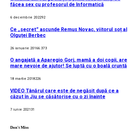
făcea sex cu profesorul de Informatică
6 decembrie 2022
92
Ce „secret” ascunde Remus Novac, viitorul soț al
Olguței Berbec
26 ianuarie 2016
6.373
O angajată a Aparegio Gorj, mamă a doi copii, are
mare nevoie de ajutor! Se luptă cu o boală cruntă
18 martie 2018
226
VIDEO Tânărul care este de negăsit după ce a
căzut în Jiu se căsătorise cu o zi înainte
7 iunie 2021
31
Don't Miss