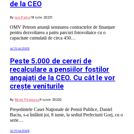
de la CEO
By
Ion Petre
18 iulie 2023
1
OMV Petrom anunță semnarea contractelor de finanțare
pentru dezvoltarea a patru parcuri fotovoltaice cu o
capacitate cumulată de circa 450…
ACTUALITATE
Peste 5.000 de cereri de
recalculare a pensiilor foștilor
angajați de la CEO. Cu cât le vor
crește veniturile
By
Mirel Popescu
9 iunie 2023
2
Președintele Casei Naţionale de Pensii Publice, Daniel
Baciu, s-a întâlnit joi, 8 iunie, la sediul Prefecturii Gorj, cu o
serie…
ACTUALITATE