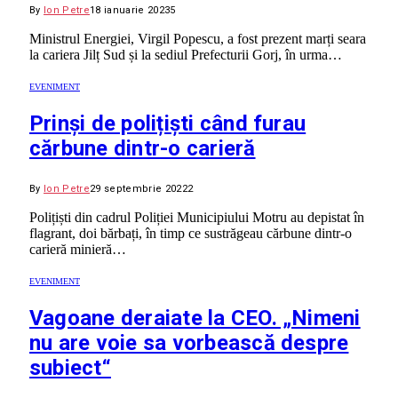
By
Ion Petre
18 ianuarie 2023
5
Ministrul Energiei, Virgil Popescu, a fost prezent marți seara
la cariera Jilț Sud și la sediul Prefecturii Gorj, în urma…
EVENIMENT
Prinși de polițiști când furau
cărbune dintr-o carieră
By
Ion Petre
29 septembrie 2022
2
Polițiști din cadrul Poliției Municipiului Motru au depistat în
flagrant, doi bărbați, în timp ce sustrăgeau cărbune dintr-o
carieră minieră…
EVENIMENT
Vagoane deraiate la CEO. „Nimeni
nu are voie sa vorbească despre
subiect“