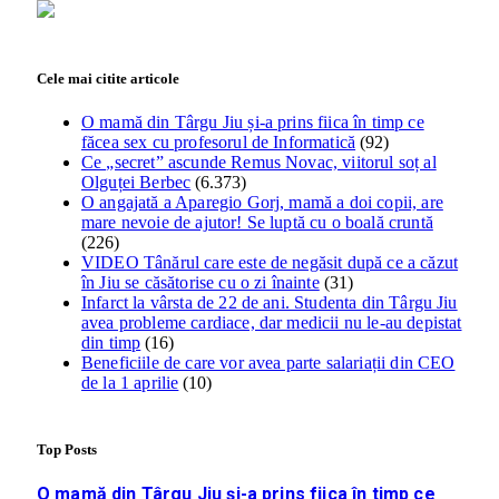
Cele mai citite articole
O mamă din Târgu Jiu și-a prins fiica în timp ce
făcea sex cu profesorul de Informatică
(92)
Ce „secret” ascunde Remus Novac, viitorul soț al
Olguței Berbec
(6.373)
O angajată a Aparegio Gorj, mamă a doi copii, are
mare nevoie de ajutor! Se luptă cu o boală cruntă
(226)
VIDEO Tânărul care este de negăsit după ce a căzut
în Jiu se căsătorise cu o zi înainte
(31)
Infarct la vârsta de 22 de ani. Studenta din Târgu Jiu
avea probleme cardiace, dar medicii nu le-au depistat
din timp
(16)
Beneficiile de care vor avea parte salariații din CEO
de la 1 aprilie
(10)
Top Posts
O mamă din Târgu Jiu și-a prins fiica în timp ce