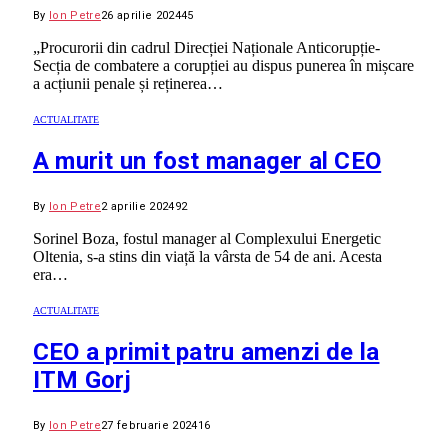
By
Ion Petre
26 aprilie 2024
45
„Procurorii din cadrul Direcției Naționale Anticorupție-
Secția de combatere a corupției au dispus punerea în mișcare
a acțiunii penale și reținerea…
ACTUALITATE
A murit un fost manager al CEO
By
Ion Petre
2 aprilie 2024
92
Sorinel Boza, fostul manager al Complexului Energetic
Oltenia, s-a stins din viață la vârsta de 54 de ani. Acesta
era…
ACTUALITATE
CEO a primit patru amenzi de la
ITM Gorj
By
Ion Petre
27 februarie 2024
16