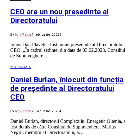
CEO are un nou președinte al
Directoratului
By
Ion Petre
4 februarie 2023
1
Iulius Dan Plăveți a fost numit președinte al Directoratului
CEO. „În cadrul sedintei din data de 03.02.2023, Consiliul
de Supraveghere…
ACTUALITATE
Daniel Burlan, înlocuit din funcția
de președinte al Directoratului
CEO
By
Ion Petre
25 ianuarie 2023
4
Daniel Burlan, directorul Complexului Energetic Oltenia, a
fost demis de către Consiliul de Supraveghere. Marius
Negru, membru al Directoratului, a…