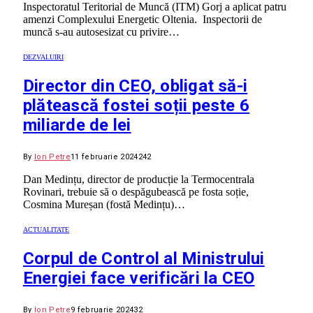
Inspectoratul Teritorial de Muncă (ITM) Gorj a aplicat patru
amenzi Complexului Energetic Oltenia. Inspectorii de
muncă s-au autosesizat cu privire…
DEZVALUIRI
Director din CEO, obligat să-i
plătească fostei soții peste 6
miliarde de lei
By
Ion Petre
11 februarie 2024
242
Dan Medințu, director de producție la Termocentrala
Rovinari, trebuie să o despăgubească pe fosta soție,
Cosmina Mureșan (fostă Medințu)…
ACTUALITATE
Corpul de Control al Ministrului
Energiei face verificări la CEO
By
Ion Petre
9 februarie 2024
32