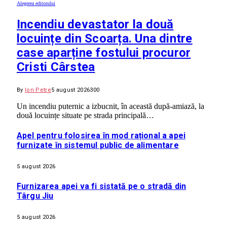
Alegerea editorului
Incendiu devastator la două
locuințe din Scoarța. Una dintre
case aparține fostului procuror
Cristi Cârstea
By
Ion Petre
5 august 2026
300
Un incendiu puternic a izbucnit, în această după-amiază, la
două locuințe situate pe strada principală…
Apel pentru folosirea în mod rațional a apei
furnizate în sistemul public de alimentare
5 august 2026
Furnizarea apei va fi sistată pe o stradă din
Târgu Jiu
5 august 2026