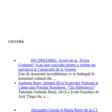
CULTURĂ
INCDREDIBIL: Actori de la „Elvira
Godeanu“ și-au luat concediu pentru a susține un
spectacol la Carnavalul de la Veneția
Este de domeniul incredibilului ce se întâmplă în
domeniul cultural din
...
Andrada Betej, premiul III la Festivalul Național al
Cântecului Popular Românesc ”Tita Bărbulescu”
Talentata Andrada Betej, elevă a Școlii Populare de
Artă Târgu-Jiu, a
...
Alexandru Guțoiu și Maria Rușeț de la CT