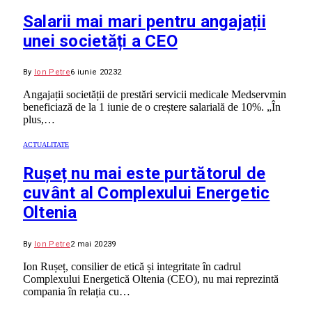
Salarii mai mari pentru angajații
unei societăți a CEO
By
Ion Petre
6 iunie 2023
2
Angajații societății de prestări servicii medicale Medservmin
beneficiază de la 1 iunie de o creștere salarială de 10%. „În
plus,…
ACTUALITATE
Rușeț nu mai este purtătorul de
cuvânt al Complexului Energetic
Oltenia
By
Ion Petre
2 mai 2023
9
Ion Rușeț, consilier de etică și integritate în cadrul
Complexului Energetică Oltenia (CEO), nu mai reprezintă
compania în relația cu…