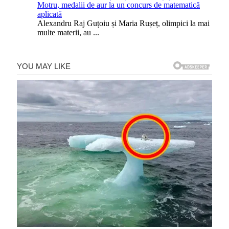
Motru, medalii de aur la un concurs de matematică
aplicată
Alexandru Raj Guțoiu și Maria Rușeț, olimpici la mai
multe materii, au
...