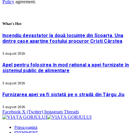
Policy
agreement.
What's Hot
Incendiu devastator la două locuințe din Scoarța. Una
dintre case aparține fostului procuror Cristi Cârstea
5 august 2026
Apel pentru folosirea în mod rațional a apei furnizate în
sistemul public de alimentare
5 august 2026
Furnizarea apei va fi sistată pe o stradă din Târgu Jiu
5 august 2026
Facebook
X (Twitter)
Instagram
Threads
Prima pagină