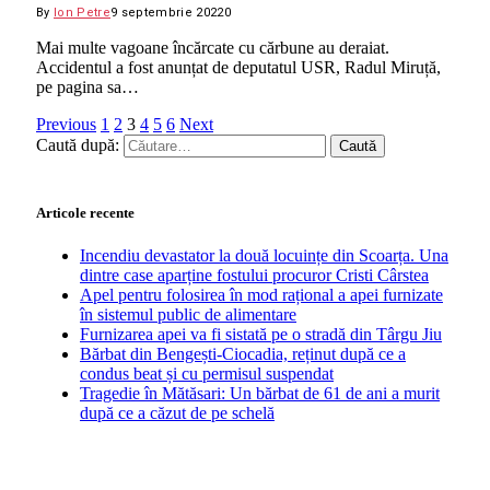
By
Ion Petre
9 septembrie 2022
0
Mai multe vagoane încărcate cu cărbune au deraiat.
Accidentul a fost anunțat de deputatul USR, Radul Miruță,
pe pagina sa…
Previous
1
2
3
4
5
6
Next
Caută după:
Articole recente
Incendiu devastator la două locuințe din Scoarța. Una
dintre case aparține fostului procuror Cristi Cârstea
Apel pentru folosirea în mod rațional a apei furnizate
în sistemul public de alimentare
Furnizarea apei va fi sistată pe o stradă din Târgu Jiu
Bărbat din Bengești-Ciocadia, reținut după ce a
condus beat și cu permisul suspendat
Tragedie în Mătăsari: Un bărbat de 61 de ani a murit
după ce a căzut de pe schelă