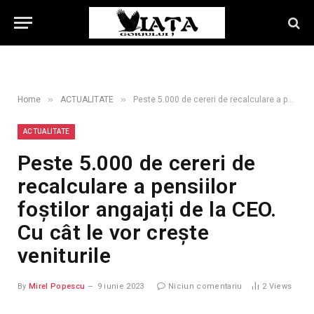
»
»
Home
ACTUALITATE
Peste 5.000 de cereri de recalculare a pensiilor foștilor angajați de la CEO. Cu cât le vor crește veniturile
ACTUALITATE
Peste 5.000 de cereri de
recalculare a pensiilor
foștilor angajați de la CEO.
Cu cât le vor crește
veniturile
By
Mirel Popescu
9 iunie 2023
Niciun comentariu
2
Views