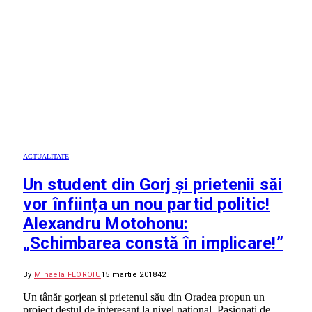
ACTUALITATE
Un student din Gorj și prietenii săi
vor înființa un nou partid politic!
Alexandru Motohonu:
„Schimbarea constă în implicare!”
By
Mihaela FLOROIU
15 martie 2018
42
Un tânăr gorjean și prietenul său din Oradea propun un
proiect destul de interesant la nivel naţional. Pasionați de