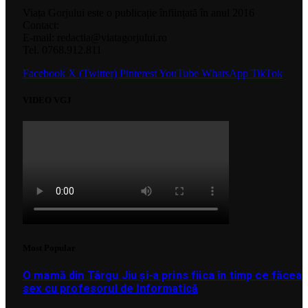
Viața Gorjului este o publicație înființată în anul 2016
Contact:
E-mail: redactia@viatagorjului.ro
Tel. 0768.912.811
Facebook
X (Twitter)
Pinterest
YouTube
WhatsApp
TikTok
VIDEO VGJ
Most Popular
O mamă din Târgu Jiu și-a prins fiica în timp ce făcea
sex cu profesorul de Informatică