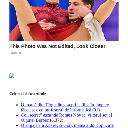
Cele mai citite articole
O mamă din Târgu Jiu și-a prins fiica în timp ce
făcea sex cu profesorul de Informatică
(91)
Ce „secret” ascunde Remus Novac, viitorul soț al
Olguței Berbec
(6.372)
O angajată a Aparegio Gorj, mamă a doi copii, are