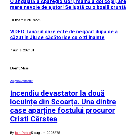
O angajată a Aparegio Gorj, mamă a doi copii, are
mare nevoie de ajutor! Se luptă cu o boală cruntă
18 martie 2018
226
VIDEO Tânărul care este de negăsit după ce a
căzut în Jiu se căsătorise cu o zi înainte
7 iunie 2021
31
Don't Miss
Alegerea editorului
Incendiu devastator la două
locuințe din Scoarța. Una dintre
case aparține fostului procuror
Cristi Cârstea
By
Ion Petre
5 august 2026
275