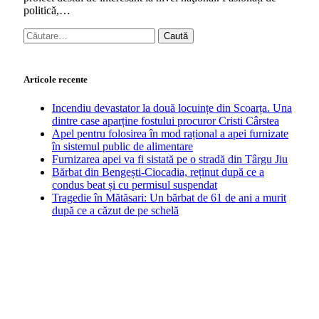
politică,…
Caută
după:
Articole recente
Incendiu devastator la două locuințe din Scoarța. Una
dintre case aparține fostului procuror Cristi Cârstea
Apel pentru folosirea în mod rațional a apei furnizate
în sistemul public de alimentare
Furnizarea apei va fi sistată pe o stradă din Târgu Jiu
Bărbat din Bengești-Ciocadia, reținut după ce a
condus beat și cu permisul suspendat
Tragedie în Mătăsari: Un bărbat de 61 de ani a murit
după ce a căzut de pe schelă