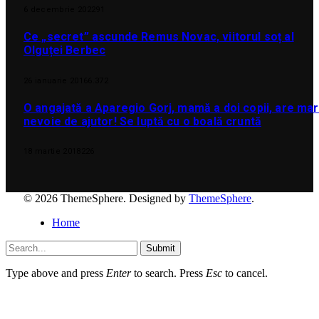
6 decembrie 2022
91
Ce „secret” ascunde Remus Novac, viitorul soț al
Olguței Berbec
26 ianuarie 2016
6.372
O angajată a Aparegio Gorj, mamă a doi copii, are ma
nevoie de ajutor! Se luptă cu o boală cruntă
18 martie 2018
226
© 2026 ThemeSphere. Designed by
ThemeSphere
.
Home
Submit
Type above and press
Enter
to search. Press
Esc
to cancel.