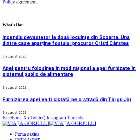
Policy
agreement.
What's Hot
Incendiu devastator la două locuințe din Scoarța. Una
dintre case aparține fostului procuror Cristi Cârstea
5 august 2026
Apel pentru folosirea în mod rațional a apei furnizate în
sistemul public de alimentare
5 august 2026
Furnizarea apei va fi sistată pe o stradă din Târgu Jiu
5 august 2026
Facebook
X (Twitter)
Instagram
Threads
Prima pagină