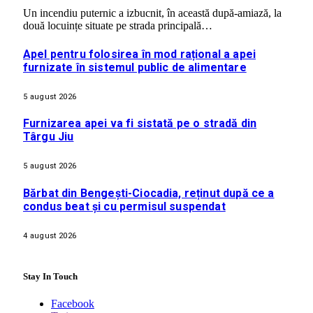
Un incendiu puternic a izbucnit, în această după-amiază, la
două locuințe situate pe strada principală…
Apel pentru folosirea în mod rațional a apei
furnizate în sistemul public de alimentare
5 august 2026
Furnizarea apei va fi sistată pe o stradă din
Târgu Jiu
5 august 2026
Bărbat din Bengești-Ciocadia, reținut după ce a
condus beat și cu permisul suspendat
4 august 2026
Stay In Touch
Facebook