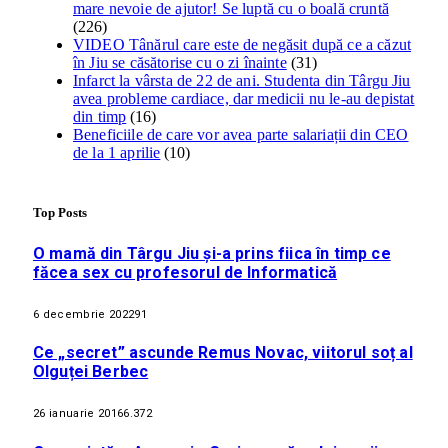
mare nevoie de ajutor! Se luptă cu o boală cruntă
(226)
VIDEO Tânărul care este de negăsit după ce a căzut
în Jiu se căsătorise cu o zi înainte
(31)
Infarct la vârsta de 22 de ani. Studenta din Târgu Jiu
avea probleme cardiace, dar medicii nu le-au depistat
din timp
(16)
Beneficiile de care vor avea parte salariații din CEO
de la 1 aprilie
(10)
Top Posts
O mamă din Târgu Jiu și-a prins fiica în timp ce
făcea sex cu profesorul de Informatică
6 decembrie 2022
91
Ce „secret” ascunde Remus Novac, viitorul soț al
Olguței Berbec
26 ianuarie 2016
6.372