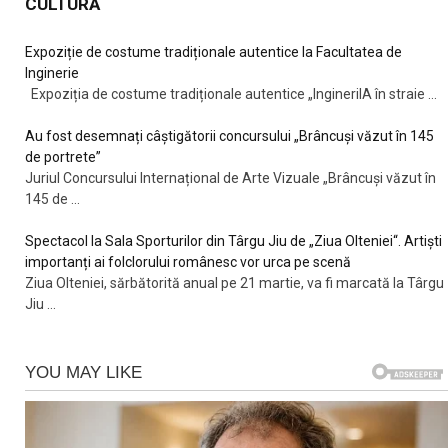
CULTURĂ
Expoziție de costume tradiționale autentice la Facultatea de
Inginerie
Expoziția de costume tradiționale autentice „IngineriIA în straie
...
Au fost desemnați câștigătorii concursului „Brâncuși văzut în 145
de portrete”
Juriul Concursului Internațional de Arte Vizuale „Brâncuși văzut în
145 de
...
Spectacol la Sala Sporturilor din Târgu Jiu de „Ziua Olteniei“. Artiști
importanți ai folclorului românesc vor urca pe scenă
Ziua Olteniei, sărbătorită anual pe 21 martie, va fi marcată la Târgu
Jiu
...