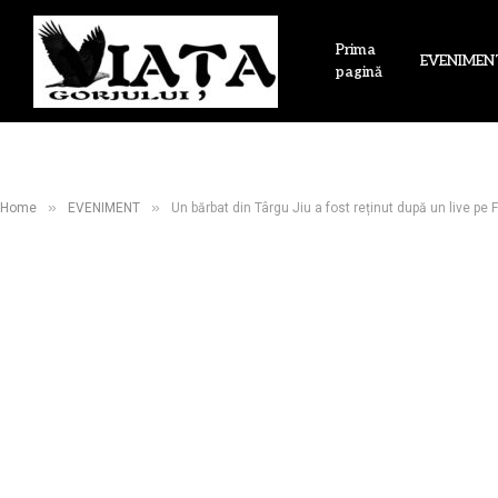
Prima
EVENIMEN
pagină
»
»
Home
EVENIMENT
Un bărbat din Târgu Jiu a fost reținut după un live pe