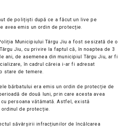
ut de polițiști după ce a făcut un live pe
e avea emis un ordin de protecție.
 Poliția Municipiului Târgu Jiu a fost sesizată de o
ârgu Jiu, cu privire la faptul că, în noaptea de 3
e ani, de asemenea din municipiul Târgu Jiu, ar fi
ializare, în cadrul căreia i-ar fi adresat
 o stare de temere.
mele bărbatului era emis un ordin de protecție de
 perioadă de două luni, prin care acesta avea
ă, cu persoana vătămată. Astfel, există
 ordinul de protecție.
tul săvârșirii infracțiunilor de încălcarea