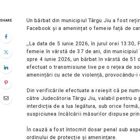
Un bărbat din municipiul Târgu Jiu a fost rețin
SHARE
Facebook și a amenințat o femeie față de car
,,La data de 5 iunie 2026, în jurul orei 13:30,
femeie în vârstă de 37 de ani, din municipiul T
spre 4 iunie 2026, un bărbat în vârstă de 51 d
efectuat o transmisiune live pe o rețea de soc
amenințări cu acte de violență, provocându-i
Din verificările efectuate a reieșit că pe nu
către Judecătoria Târgu Jiu, valabil pentru o
interdicția de a lua legătura, sub orice form
suspiciunea încălcării măsurilor dispuse prin
În cauză a fost întocmit dosar penal sub aspec
ordinului de protecție și amenințare.