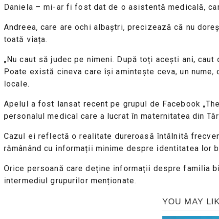
Daniela – mi-ar fi fost dat de o asistentă medicală, ca
Andreea, care are ochi albaștri, precizează că nu doreș
toată viața.
„Nu caut să judec pe nimeni. După toți acești ani, caut
Poate există cineva care își amintește ceva, un nume, o 
locale.
Apelul a fost lansat recent pe grupul de Facebook „The
personalul medical care a lucrat în maternitatea din Târ
Cazul ei reflectă o realitate dureroasă întâlnită frecve
rămânând cu informații minime despre identitatea lor b
Orice persoană care deține informații despre familia b
intermediul grupurilor menționate.