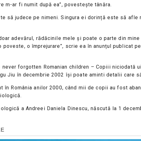
re m-ar fi numit după ea”, povestește tânăra.
te să judece pe nimeni. Singura ei dorință este să afle 
 doar adevărul, rădăcinile mele și poate o parte din min
poveste, o împrejurare”, scrie ea în anunțul publicat pe 
 never forgotten Romanian children – Copiii niciodată ui
gu Jiu în decembrie 2002 își poate aminti detalii care să
nt în România anilor 2000, când mii de copii au fost aban
iologică.
iologică a Andreei Daniela Dinescu, născută la 1 decemb