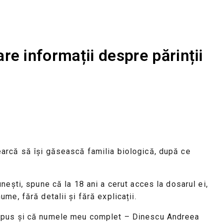
re informații despre părinții
earcă să își găsească familia biologică, după ce
ești, spune că la 18 ani a cerut acces la dosarul ei,
e, fără detalii și fără explicații.
a spus și că numele meu complet – Dinescu Andreea