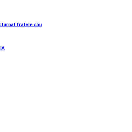
sturnat fratele său
IA