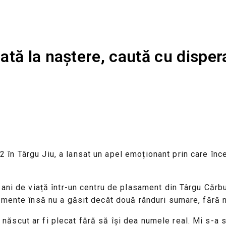
tă la naștere, caută cu dispera
în Târgu Jiu, a lansat un apel emoționant prin care înc
ani de viață într-un centru de plasament din Târgu Cărbun
mente însă nu a găsit decât două rânduri sumare, fără num
născut ar fi plecat fără să își dea numele real. Mi s-