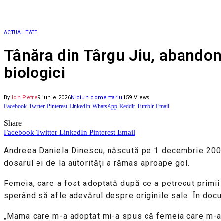
ACTUALITATE
Tânăra din Târgu Jiu, abandona
biologici
By
Ion Petre
9 iunie 2026
Niciun comentariu
159
Views
Facebook
Twitter
Pinterest
LinkedIn
WhatsApp
Reddit
Tumblr
Email
Share
Facebook
Twitter
LinkedIn
Pinterest
Email
Andreea Daniela Dinescu, născută pe 1 decembrie 2002 
dosarul ei de la autorități a rămas aproape gol.
Femeia, care a fost adoptată după ce a petrecut primii 
sperând să afle adevărul despre originile sale. În docu
„Mama care m-a adoptat mi-a spus că femeia care m-a 