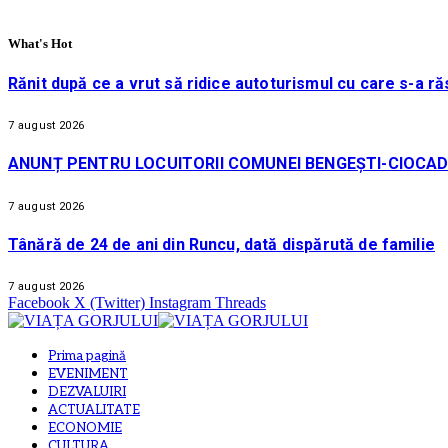
What's Hot
Rănit după ce a vrut să ridice autoturismul cu care s-a ră
7 august 2026
ANUNȚ PENTRU LOCUITORII COMUNEI BENGEȘTI-CIOCAD
7 august 2026
Tânără de 24 de ani din Runcu, dată dispărută de familie
7 august 2026
Facebook
X (Twitter)
Instagram
Threads
Prima pagină
EVENIMENT
DEZVALUIRI
ACTUALITATE
ECONOMIE
CULTURA