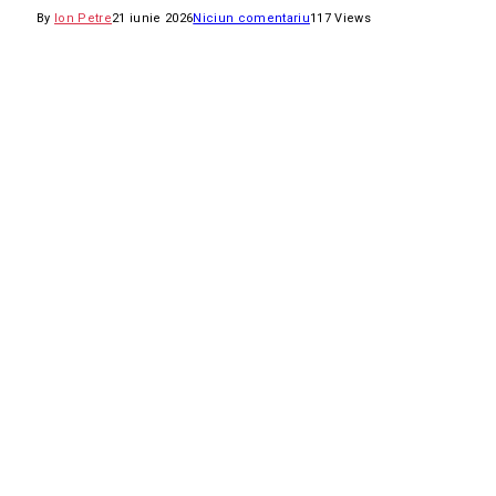
By
Ion Petre
21 iunie 2026
Niciun comentariu
117
Views