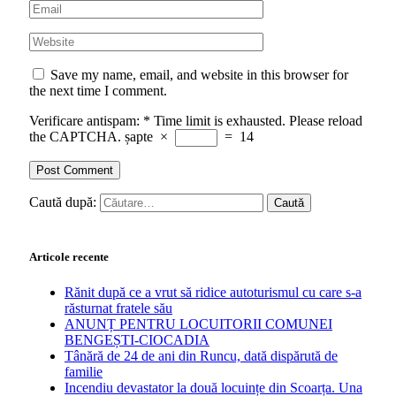
Save my name, email, and website in this browser for
the next time I comment.
Verificare antispam:
*
Time limit is exhausted. Please reload
the CAPTCHA.
șapte
×
=
14
Caută după:
Articole recente
Rănit după ce a vrut să ridice autoturismul cu care s-a
răsturnat fratele său
ANUNȚ PENTRU LOCUITORII COMUNEI
BENGEȘTI-CIOCADIA
Tânără de 24 de ani din Runcu, dată dispărută de
familie
Incendiu devastator la două locuințe din Scoarța. Una