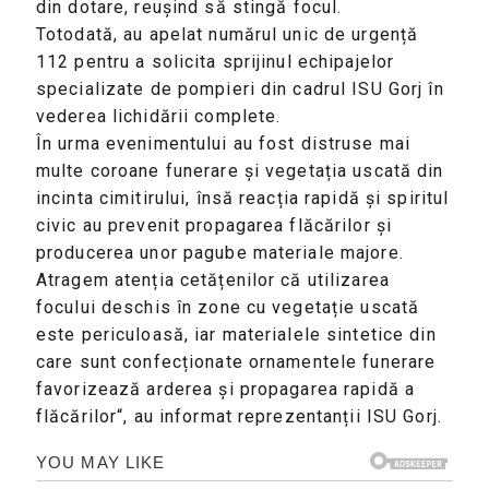
din dotare, reușind să stingă focul.
Totodată, au apelat numărul unic de urgență
112 pentru a solicita sprijinul echipajelor
specializate de pompieri din cadrul ISU Gorj în
vederea lichidării complete.
În urma evenimentului au fost distruse mai
multe coroane funerare și vegetația uscată din
incinta cimitirului, însă reacția rapidă și spiritul
civic au prevenit propagarea flăcărilor și
producerea unor pagube materiale majore.
Atragem atenția cetățenilor că utilizarea
focului deschis în zone cu vegetație uscată
este periculoasă, iar materialele sintetice din
care sunt confecționate ornamentele funerare
favorizează arderea și propagarea rapidă a
flăcărilor“, au informat reprezentanții ISU Gorj.