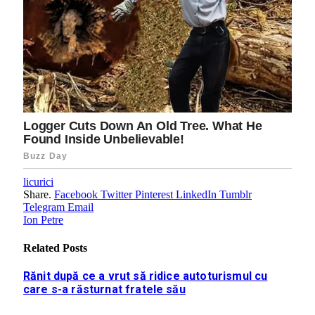
licurici
Share.
Facebook
Twitter
Pinterest
LinkedIn
Tumblr
Telegram
Email
Ion Petre
Related
Posts
Rănit după ce a vrut să ridice autoturismul cu
care s-a răsturnat fratele său