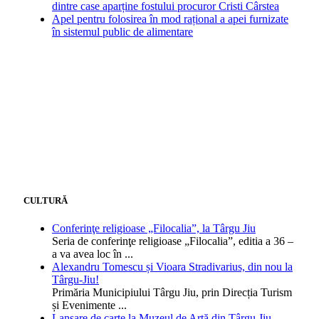
dintre case aparține fostului procuror Cristi Cârstea
Apel pentru folosirea în mod rațional a apei furnizate
în sistemul public de alimentare
CULTURĂ
Conferinţe religioase „Filocalia”, la Târgu Jiu
Seria de conferinţe religioase „Filocalia”, editia a 36 –
a va avea loc în
...
Alexandru Tomescu și Vioara Stradivarius, din nou la
Târgu-Jiu!
Primăria Municipiului Târgu Jiu, prin Direcția Turism
și Evenimente
...
Lansare de carte la Muzeul de Artă din Târgu Jiu