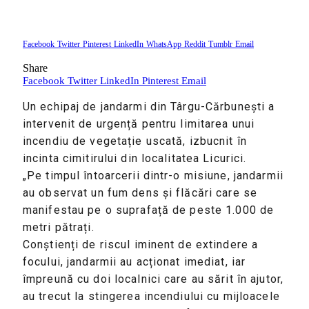
Facebook
Twitter
Pinterest
LinkedIn
WhatsApp
Reddit
Tumblr
Email
Share
Facebook
Twitter
LinkedIn
Pinterest
Email
Un echipaj de jandarmi din Târgu-Cărbunești a
intervenit de urgență pentru limitarea unui
incendiu de vegetație uscată, izbucnit în
incinta cimitirului din localitatea Licurici.
„Pe timpul întoarcerii dintr-o misiune, jandarmii
au observat un fum dens și flăcări care se
manifestau pe o suprafață de peste 1.000 de
metri pătrați.
Conștienți de riscul iminent de extindere a
focului, jandarmii au acționat imediat, iar
împreună cu doi localnici care au sărit în ajutor,
au trecut la stingerea incendiului cu mijloacele