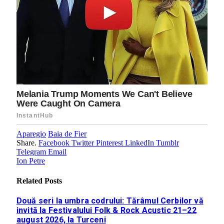
Aparegio
Baia de Fier
Share.
Facebook
Twitter
Pinterest
LinkedIn
Tumblr
Telegram
Email
Ion Petre
Related
Posts
Două seri la umbra codrului: Tărâmul Cerbilor vă
invită la Festivalului Folk & Rock Acustic 21–22
august 2026, la Turceni