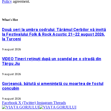
Policy
agreement.
What's Hot
Două seri la umbra codrului: Tărâmul Cerbilor vă invită
la Festivalului Folk & Rock Acustic 21–22 august 2026,
la Turceni
9 august 2026
VIDEO Tineri reținuți după un scandal pe o stradă din
Târgu Jiu
9 august 2026
Gorjeancă, bătută și amenințată cu moartea de fostul
concubin
9 august 2026
Facebook
X (Twitter)
Instagram
Threads