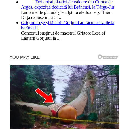
Doi artiști plastici de valoare din Curtea de
Argeș, expoziție dedicată lui Brâncuși, la Târgu-Jiu
Lucrările de pictură și sculptură ale Ioanei și Trian
Duță expuse în sala
...
Grigore Leșe și lăutarii Gorjului au făcut senzație la
berăria H
Concertul susținut de maestrul Grigore Leșe și
Lăutarii Gorjului la
...