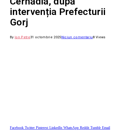
Cernădia, după
intervenția Prefecturii
Gorj
By
Ion Petre
31 octombrie 2025
Niciun comentariu
8
Views
Facebook
Twitter
Pinterest
LinkedIn
WhatsApp
Reddit
Tumblr
Email