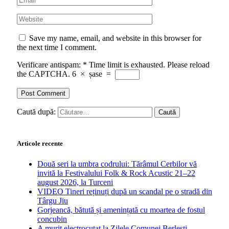
Save my name, email, and website in this browser for
the next time I comment.
Verificare antispam:
*
Time limit is exhausted. Please reload
the CAPTCHA.
6
×
șase
=
Caută după:
Articole recente
Două seri la umbra codrului: Tărâmul Cerbilor vă
invită la Festivalului Folk & Rock Acustic 21–22
august 2026, la Turceni
VIDEO Tineri reținuți după un scandal pe o stradă din
Târgu Jiu
Gorjeancă, bătută și amenințată cu moartea de fostul
concubin
A murit electrocutat la Zilele Comunei Berlești