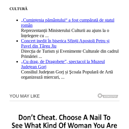
CULTURĂ
„Cumințenia pământului“ a fost cumpărată de statul
român
Reprezentanții Ministerului Culturii au ajuns la o
înțelegere cu
...
Concert inedit în biserica Sfinții Apostoli Petru și
Pavel din Târgu Jiu
Direcția de Turism și Evenimente Culturale din cadrul
Primăriei
...
„Cu drag, de Dragobete”, spectacol la Muzeul
Județean Gorj
Consiliul Judeţean Gorj și Şcoala Populară de Artă
organizează miercuri,
...