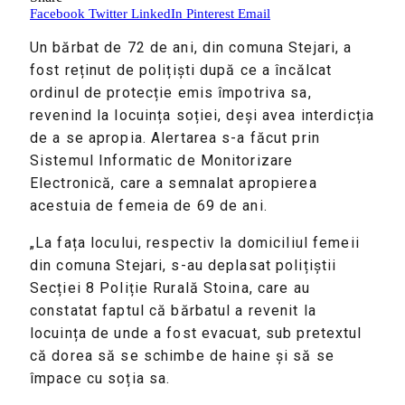
Facebook
Twitter
LinkedIn
Pinterest
Email
Un bărbat de 72 de ani, din comuna Stejari, a
fost reținut de polițiști după ce a încălcat
ordinul de protecție emis împotriva sa,
revenind la locuința soției, deși avea interdicția
de a se apropia. Alertarea s-a făcut prin
Sistemul Informatic de Monitorizare
Electronică, care a semnalat apropierea
acestuia de femeia de 69 de ani.
„La fața locului, respectiv la domiciliul femeii
din comuna Stejari, s-au deplasat polițiștii
Secției 8 Poliție Rurală Stoina, care au
constatat faptul că bărbatul a revenit la
locuința de unde a fost evacuat, sub pretextul
că dorea să se schimbe de haine și să se
împace cu soția sa.