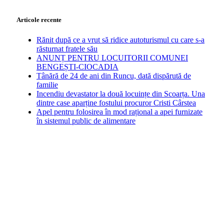
Articole recente
Rănit după ce a vrut să ridice autoturismul cu care s-a
răsturnat fratele său
ANUNȚ PENTRU LOCUITORII COMUNEI
BENGEȘTI-CIOCADIA
Tânără de 24 de ani din Runcu, dată dispărută de
familie
Incendiu devastator la două locuințe din Scoarța. Una
dintre case aparține fostului procuror Cristi Cârstea
Apel pentru folosirea în mod rațional a apei furnizate
în sistemul public de alimentare