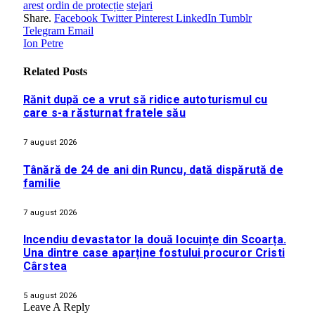
arest
ordin de protecție
stejari
Share.
Facebook
Twitter
Pinterest
LinkedIn
Tumblr
Telegram
Email
Ion Petre
Related
Posts
Rănit după ce a vrut să ridice autoturismul cu
care s-a răsturnat fratele său
7 august 2026
Tânără de 24 de ani din Runcu, dată dispărută de
familie
7 august 2026
Incendiu devastator la două locuințe din Scoarța.
Una dintre case aparține fostului procuror Cristi
Cârstea
5 august 2026
Leave A Reply