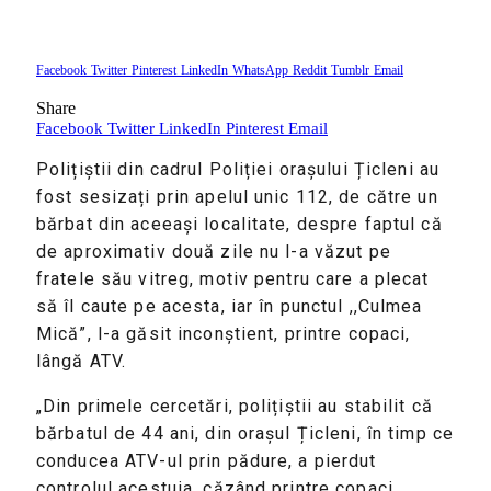
Facebook
Twitter
Pinterest
LinkedIn
WhatsApp
Reddit
Tumblr
Email
Share
Facebook
Twitter
LinkedIn
Pinterest
Email
Polițiștii din cadrul Poliției orașului Țicleni au
fost sesizați prin apelul unic 112, de către un
bărbat din aceeași localitate, despre faptul că
de aproximativ două zile nu l-a văzut pe
fratele său vitreg, motiv pentru care a plecat
să îl caute pe acesta, iar în punctul ,,Culmea
Mică”, l-a găsit inconștient, printre copaci,
lângă ATV.
„Din primele cercetări, polițiștii au stabilit că
bărbatul de 44 ani, din orașul Țicleni, în timp ce
conducea ATV-ul prin pădure, a pierdut
controlul acestuia, căzând printre copaci.