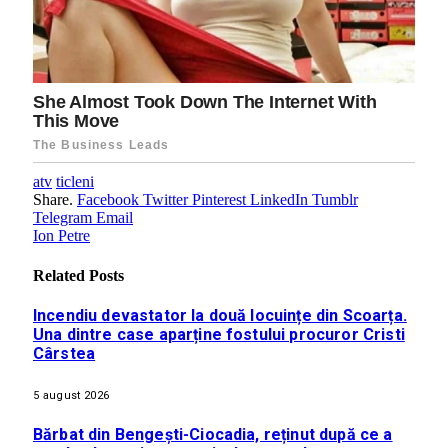
atv
ticleni
Share.
Facebook
Twitter
Pinterest
LinkedIn
Tumblr
Telegram
Email
Ion Petre
Related
Posts
Incendiu devastator la două locuințe din Scoarța.
Una dintre case aparține fostului procuror Cristi
Cârstea
5 august 2026
Bărbat din Bengești-Ciocadia, reținut după ce a