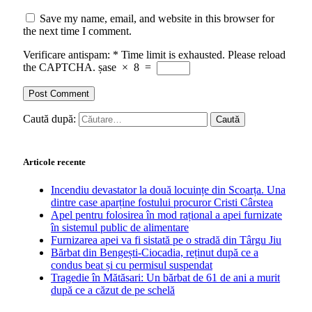
Save my name, email, and website in this browser for
the next time I comment.
Verificare antispam:
*
Time limit is exhausted. Please reload
the CAPTCHA.
șase
×
8
=
Caută după:
Articole recente
Incendiu devastator la două locuințe din Scoarța. Una
dintre case aparține fostului procuror Cristi Cârstea
Apel pentru folosirea în mod rațional a apei furnizate
în sistemul public de alimentare
Furnizarea apei va fi sistată pe o stradă din Târgu Jiu
Bărbat din Bengești-Ciocadia, reținut după ce a
condus beat și cu permisul suspendat
Tragedie în Mătăsari: Un bărbat de 61 de ani a murit
după ce a căzut de pe schelă