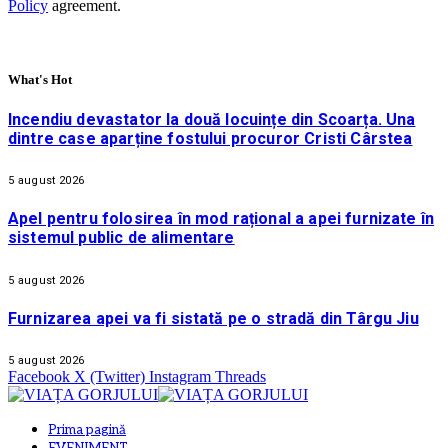
Policy
agreement.
What's Hot
Incendiu devastator la două locuințe din Scoarța. Una
dintre case aparține fostului procuror Cristi Cârstea
5 august 2026
Apel pentru folosirea în mod rațional a apei furnizate în
sistemul public de alimentare
5 august 2026
Furnizarea apei va fi sistată pe o stradă din Târgu Jiu
5 august 2026
Facebook
X (Twitter)
Instagram
Threads
Prima pagină