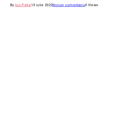
By
Ion Petre
13 iulie 2022
Niciun comentariu
0
Views