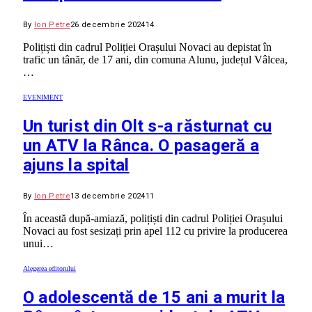
By
Ion Petre
26 decembrie 2024
14
Polițiști din cadrul Poliției Orașului Novaci au depistat în
trafic un tânăr, de 17 ani, din comuna Alunu, județul Vâlcea,
…
EVENIMENT
Un turist din Olt s-a răsturnat cu
un ATV la Rânca. O pasageră a
ajuns la spital
By
Ion Petre
13 decembrie 2024
11
În această după-amiază, polițiști din cadrul Poliției Orașului
Novaci au fost sesizați prin apel 112 cu privire la producerea
unui…
Alegerea editorului
O adolescentă de 15 ani a murit la