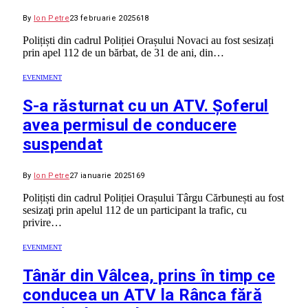
By
Ion Petre
23 februarie 2025
618
Polițiști din cadrul Poliției Orașului Novaci au fost sesizați
prin apel 112 de un bărbat, de 31 de ani, din…
EVENIMENT
S-a răsturnat cu un ATV. Șoferul
avea permisul de conducere
suspendat
By
Ion Petre
27 ianuarie 2025
169
Polițiști din cadrul Poliției Orașului Târgu Cărbunești au fost
sesizaţi prin apelul 112 de un participant la trafic, cu
privire…
EVENIMENT
Tânăr din Vâlcea, prins în timp ce
conducea un ATV la Rânca fără