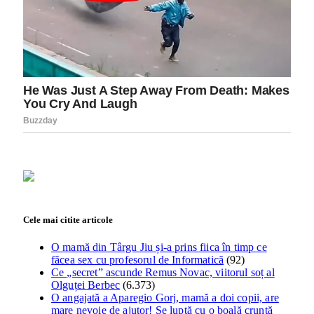
Cele mai citite articole
O mamă din Târgu Jiu și-a prins fiica în timp ce
făcea sex cu profesorul de Informatică
(92)
Ce „secret” ascunde Remus Novac, viitorul soț al
Olguței Berbec
(6.373)
O angajată a Aparegio Gorj, mamă a doi copii, are
mare nevoie de ajutor! Se luptă cu o boală cruntă