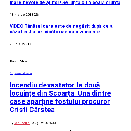
mare nevoie de ajutor! Se luptă cu o boală cruntă
18 martie 2018
226
VIDEO Tânărul care este de negăsit după ce a
căzut în Jiu se căsătorise cu o zi înainte
7 iunie 2021
31
Don't Miss
Alegerea editorului
Incendiu devastator la două
locuințe din Scoarța. Una dintre
case aparține fostului procuror
Cristi Cârstea
By
Ion Petre
5 august 2026
330