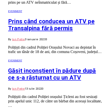
prins pe un ATV neînmatriculat și fără…
EVENIMENT
Prins când conducea un ATV pe
Transalpina fără permis
By
Ion Petre
3 ianuarie 2023
3
Polițiști din cadrul Poliției Orașului Novaci au depistat în
trafic un tânăr de 18 de ani, din comuna Coșoveni, județul…
EVENIMENT
Găsit inconștient în pădure după
ce s-a răsturnat cu un ATV
By
Ion Petre
13 iulie 2022
0
Polițiștii din cadrul Poliției orașului Țicleni au fost sesizați
prin apelul unic 112, de către un bărbat din aceeași localitate,
…