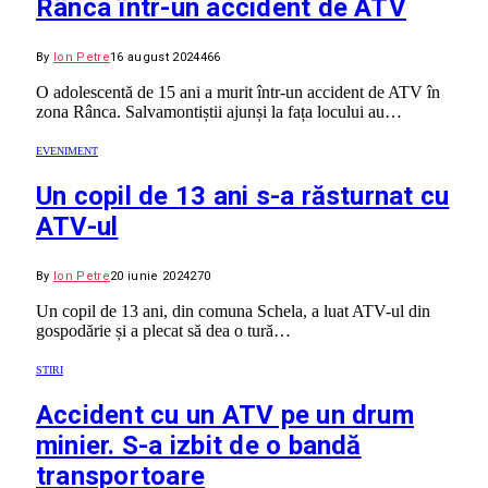
Rânca într-un accident de ATV
By
Ion Petre
16 august 2024
466
O adolescentă de 15 ani a murit într-un accident de ATV în
zona Rânca. Salvamontiștii ajunși la fața locului au…
EVENIMENT
Un copil de 13 ani s-a răsturnat cu
ATV-ul
By
Ion Petre
20 iunie 2024
270
Un copil de 13 ani, din comuna Schela, a luat ATV-ul din
gospodărie și a plecat să dea o tură…
STIRI
Accident cu un ATV pe un drum
minier. S-a izbit de o bandă
transportoare