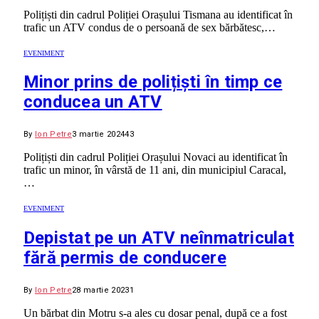
Polițiști din cadrul Poliției Orașului Tismana au identificat în
trafic un ATV condus de o persoană de sex bărbătesc,…
EVENIMENT
Minor prins de polițiști în timp ce
conducea un ATV
By
Ion Petre
3 martie 2024
43
Polițiști din cadrul Poliției Orașului Novaci au identificat în
trafic un minor, în vârstă de 11 ani, din municipiul Caracal,
…
EVENIMENT
Depistat pe un ATV neînmatriculat
fără permis de conducere
By
Ion Petre
28 martie 2023
1
Un bărbat din Motru s-a ales cu dosar penal, după ce a fost