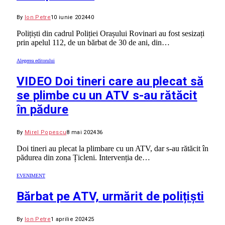
By
Ion Petre
10 iunie 2024
40
Polițiști din cadrul Poliției Orașului Rovinari au fost sesizați
prin apelul 112, de un bărbat de 30 de ani, din…
Alegerea editorului
VIDEO Doi tineri care au plecat să
se plimbe cu un ATV s-au rătăcit
în pădure
By
Mirel Popescu
8 mai 2024
36
Doi tineri au plecat la plimbare cu un ATV, dar s-au rătăcit în
pădurea din zona Țicleni. Intervenția de…
EVENIMENT
Bărbat pe ATV, urmărit de polițiști
By
Ion Petre
1 aprilie 2024
25