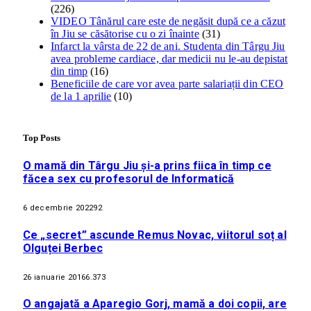
(226)
VIDEO Tânărul care este de negăsit după ce a căzut
în Jiu se căsătorise cu o zi înainte
(31)
Infarct la vârsta de 22 de ani. Studenta din Târgu Jiu
avea probleme cardiace, dar medicii nu le-au depistat
din timp
(16)
Beneficiile de care vor avea parte salariații din CEO
de la 1 aprilie
(10)
Top Posts
O mamă din Târgu Jiu și-a prins fiica în timp ce
făcea sex cu profesorul de Informatică
6 decembrie 2022
92
Ce „secret” ascunde Remus Novac, viitorul soț al
Olguței Berbec
26 ianuarie 2016
6.373
O angajată a Aparegio Gorj, mamă a doi copii, are