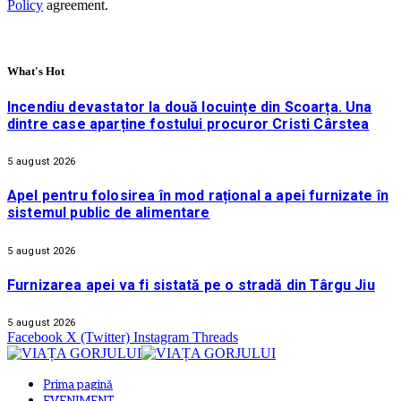
Policy
agreement.
What's Hot
Incendiu devastator la două locuințe din Scoarța. Una
dintre case aparține fostului procuror Cristi Cârstea
5 august 2026
Apel pentru folosirea în mod rațional a apei furnizate în
sistemul public de alimentare
5 august 2026
Furnizarea apei va fi sistată pe o stradă din Târgu Jiu
5 august 2026
Facebook
X (Twitter)
Instagram
Threads
Prima pagină