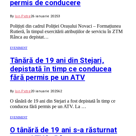
permis de conducere
By
Ion Petre
26 ianuarie 2025
3
Polițiști din cadrul Poliției Orașului Novaci – Formațiunea
Rutieră, în timpul exercitării atribuțiilor de serviciu în ZTM
Rânca au depistat…
EVENIMENT
Tânără de 19 ani din Stejari,
depistată în timp ce conducea
fără permis pe un ATV
By
Ion Petre
20 ianuarie 2025
62
O tânără de 19 ani din Stejari a fost depistată în timp ce
conducea fără permis pe un ATV. La …
EVENIMENT
O tânără de 19 ani s-a răsturnat