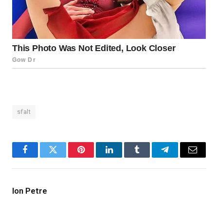
sfalt
Facebook
Twitter
Pinterest
LinkedIn
Tumblr
Telegram
Email
Ion Petre