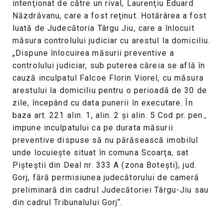
intenţionat de către un rival, Laurenţiu Eduard
Năzdrăvanu, care a fost reţinut. Hotărârea a fost
luată de Judecătoria Târgu Jiu, care a înlocuit
măsura controlului judiciar cu arestul la domiciliu.
„Dispune înlocuirea măsurii preventive a
controlului judiciar, sub puterea căreia se află în
cauză inculpatul Falcoe Florin Viorel, cu măsura
arestului la domiciliu pentru o perioadă de 30 de
zile, începând cu data punerii în executare. În
baza art. 221 alin. 1, alin. 2 şi alin. 5 Cod pr. pen.,
impune inculpatului ca pe durata măsurii
preventive dispuse să nu părăsească imobilul
unde locuieşte situat în comuna Scoarţa, sat
Pişteştii din Deal nr. 333 A (zona Boteşti), jud.
Gorj, fără permisiunea judecătorului de cameră
preliminară din cadrul Judecătoriei Târgu-Jiu sau
din cadrul Tribunalului Gorj“.