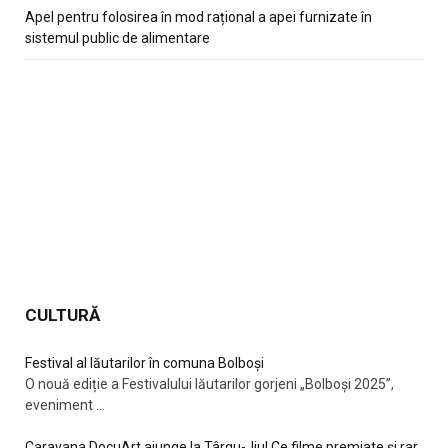
Apel pentru folosirea în mod rațional a apei furnizate în
sistemul public de alimentare
CULTURĂ
Festival al lăutarilor în comuna Bolboși
O nouă ediție a Festivalului lăutarilor gorjeni „Bolboși 2025”,
eveniment
...
Caravana DocuArt ajunge la Târgu-Jiu! Ce filme premiate și rar