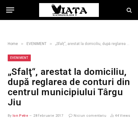
»
»
Home
EVENIMENT
„Sfalţ“, arestat la domiciliu, după reglarea de conturi din centrul municipiului Târgu Jiu
EVENIMENT
„Sfalţ“, arestat la domiciliu,
după reglarea de conturi din
centrul municipiului Târgu
Jiu
By
Ion Petre
28 februarie 2017
Niciun comentariu
44
Views