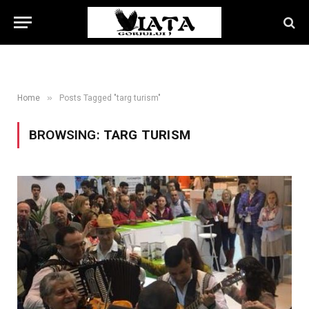
»
Home
Posts Tagged "targ turism"
BROWSING:
TARG TURISM