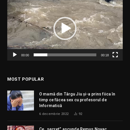
video
00:00
00:18
MOST POPULAR
O mamă din Târgu Jiu și-a prins fiica în
timp ce făcea sex cu profesorul de
Informatică
6 decembrie 2022
92
Ce „secret” ascunde Remus Novac,