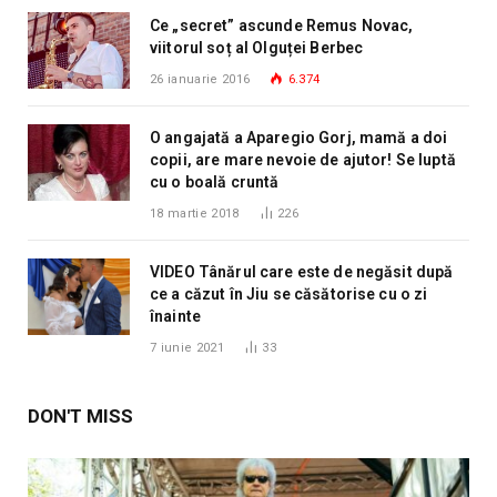
Ce „secret” ascunde Remus Novac,
viitorul soț al Olguței Berbec
26 ianuarie 2016
6.374
O angajată a Aparegio Gorj, mamă a doi
copii, are mare nevoie de ajutor! Se luptă
cu o boală cruntă
18 martie 2018
226
VIDEO Tânărul care este de negăsit după
ce a căzut în Jiu se căsătorise cu o zi
înainte
7 iunie 2021
33
DON'T MISS