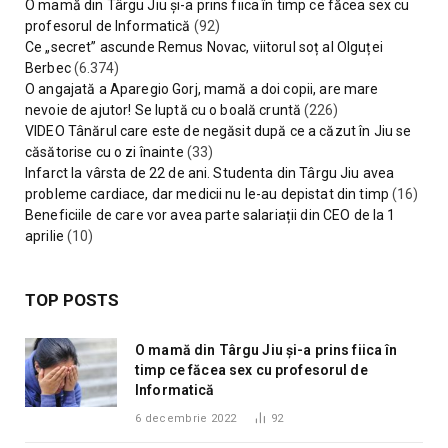
O mamă din Târgu Jiu și-a prins fiica în timp ce făcea sex cu
profesorul de Informatică
(92)
Ce „secret” ascunde Remus Novac, viitorul soț al Olguței
Berbec
(6.374)
O angajată a Aparegio Gorj, mamă a doi copii, are mare
nevoie de ajutor! Se luptă cu o boală cruntă
(226)
VIDEO Tânărul care este de negăsit după ce a căzut în Jiu se
căsătorise cu o zi înainte
(33)
Infarct la vârsta de 22 de ani. Studenta din Târgu Jiu avea
probleme cardiace, dar medicii nu le-au depistat din timp
(16)
Beneficiile de care vor avea parte salariații din CEO de la 1
aprilie
(10)
TOP POSTS
O mamă din Târgu Jiu și-a prins fiica în
timp ce făcea sex cu profesorul de
Informatică
6 decembrie 2022
92