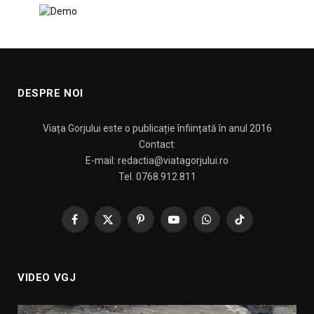
DESPRE NOI
Viața Gorjului este o publicație înființată în anul 2016
Contact:
E-mail: redactia@viatagorjului.ro
Tel. 0768.912.811
Facebook
X
Pinterest
YouTube
WhatsApp
TikTok
(Twitter)
VIDEO VGJ
Player