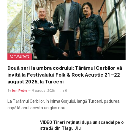
ACTUALITATE
Două seri la umbra codrului: Tărâmul Cerbilor vă
invită la Festivalului Folk & Rock Acustic 21–22
august 2026, la Turceni
By
Ion Petre
9 august 2026
0
La Tărâmul Cerbilor, în inima Gorjului, langă Turceni, pădurea
capătă anul acesta un glas nou:…
VIDEO Tineri reținuți după un scandal pe o
stradă din Târgu Jiu