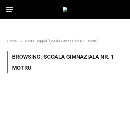
»
Home
Posts Tagged "Scoala Gimnaziala Nr. 1 Motru"
BROWSING:
SCOALA GIMNAZIALA NR. 1
MOTRU