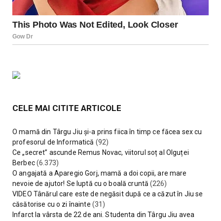
CELE MAI CITITE ARTICOLE
O mamă din Târgu Jiu și-a prins fiica în timp ce făcea sex cu
profesorul de Informatică
(92)
Ce „secret” ascunde Remus Novac, viitorul soț al Olguței
Berbec
(6.373)
O angajată a Aparegio Gorj, mamă a doi copii, are mare
nevoie de ajutor! Se luptă cu o boală cruntă
(226)
VIDEO Tânărul care este de negăsit după ce a căzut în Jiu se
căsătorise cu o zi înainte
(31)
Infarct la vârsta de 22 de ani. Studenta din Târgu Jiu avea