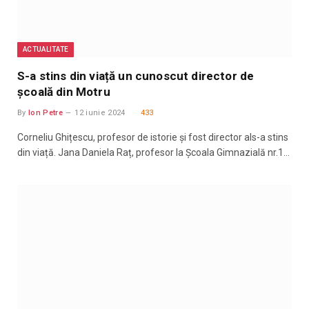
ACTUALITATE
S-a stins din viață un cunoscut director de
școală din Motru
By
Ion Petre
12 iunie 2024
433
Corneliu Ghițescu, profesor de istorie și fost director als-a stins
din viață. Jana Daniela Raț, profesor la Școala Gimnazială nr.1…