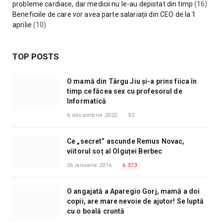
probleme cardiace, dar medicii nu le-au depistat din timp
(16)
Beneficiile de care vor avea parte salariații din CEO de la 1
aprilie
(10)
TOP POSTS
O mamă din Târgu Jiu și-a prins fiica în
timp ce făcea sex cu profesorul de
Informatică
6 decembrie 2022
92
Ce „secret” ascunde Remus Novac,
viitorul soț al Olguței Berbec
26 ianuarie 2016
6.373
O angajată a Aparegio Gorj, mamă a doi
copii, are mare nevoie de ajutor! Se luptă
cu o boală cruntă