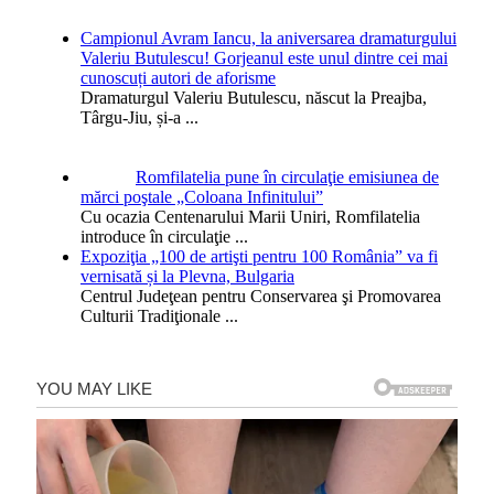
Campionul Avram Iancu, la aniversarea dramaturgului
Valeriu Butulescu! Gorjeanul este unul dintre cei mai
cunoscuți autori de aforisme
Dramaturgul Valeriu Butulescu, născut la Preajba,
Târgu-Jiu, și-a
...
Romfilatelia pune în circulaţie emisiunea de
mărci poştale „Coloana Infinitului”
Cu ocazia Centenarului Marii Uniri, Romfilatelia
introduce în circulaţie
...
Expoziţia „100 de artişti pentru 100 România” va fi
vernisată și la Plevna, Bulgaria
Centrul Judeţean pentru Conservarea şi Promovarea
Culturii Tradiţionale
...