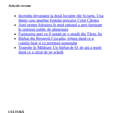
Articole recente
Incendiu devastator la două locuințe din Scoarța. Una
dintre case aparține fostului procuror Cristi Cârstea
Apel pentru folosirea în mod rațional a apei furnizate
în sistemul public de alimentare
Furnizarea apei va fi sistată pe o stradă din Târgu Jiu
Bărbat din Bengești-Ciocadia, reținut după ce a
condus beat și cu permisul suspendat
Tragedie în Mătăsari: Un bărbat de 61 de ani a murit
după ce a căzut de pe schelă
CULTURĂ