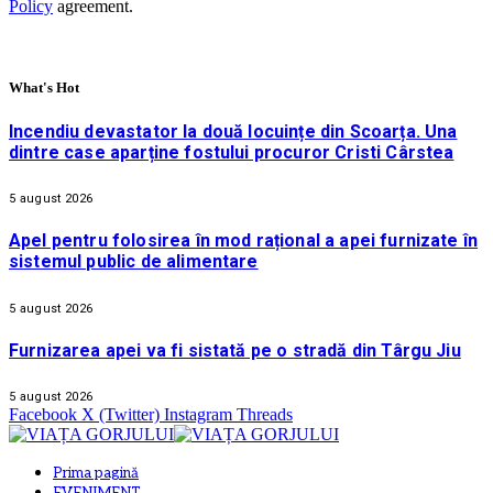
Policy
agreement.
What's Hot
Incendiu devastator la două locuințe din Scoarța. Una
dintre case aparține fostului procuror Cristi Cârstea
5 august 2026
Apel pentru folosirea în mod rațional a apei furnizate în
sistemul public de alimentare
5 august 2026
Furnizarea apei va fi sistată pe o stradă din Târgu Jiu
5 august 2026
Facebook
X (Twitter)
Instagram
Threads
Prima pagină