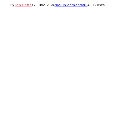
By
Ion Petre
12 iunie 2024
Niciun comentariu
433
Views