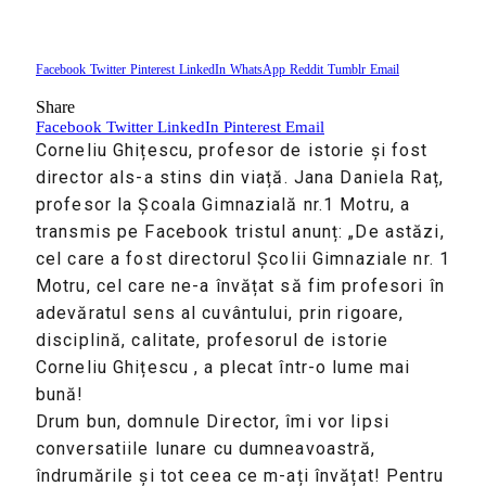
Facebook
Twitter
Pinterest
LinkedIn
WhatsApp
Reddit
Tumblr
Email
Share
Facebook
Twitter
LinkedIn
Pinterest
Email
Corneliu Ghițescu, profesor de istorie și fost
director als-a stins din viață. Jana Daniela Raț,
profesor la Școala Gimnazială nr.1 Motru, a
transmis pe Facebook tristul anunț:
„De astăzi,
cel care a fost directorul Şcolii Gimnaziale nr. 1
Motru, cel care ne-a învățat să fim profesori în
adevăratul sens al cuvântului, prin rigoare,
disciplină, calitate, profesorul de istorie
Corneliu Ghițescu
, a plecat într-o lume mai
bună!
Drum bun, domnule Director, îmi vor lipsi
conversatiile lunare cu dumneavoastră,
îndrumările şi tot ceea ce m-ați învățat! Pentru