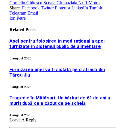
Corneliu Ghițescu
Scoala Gimnaziala Nr. 1 Motru
Share.
Facebook
Twitter
Pinterest
LinkedIn
Tumblr
Telegram
Email
Ion Petre
Related
Posts
Apel pentru folosirea în mod rațional a apei
furnizate în sistemul public de alimentare
5 august 2026
Furnizarea apei va fi sistată pe o stradă din
Târgu Jiu
5 august 2026
Tragedie în Mătăsari: Un bărbat de 61 de ani a
murit după ce a căzut de pe schelă
4 august 2026
Leave A Reply