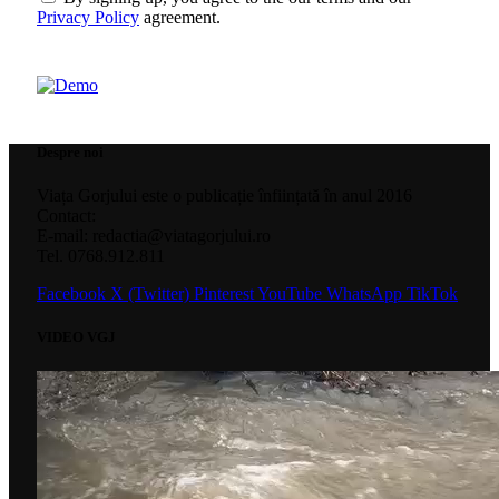
Privacy Policy
agreement.
Despre noi
Viața Gorjului este o publicație înființată în anul 2016
Contact:
E-mail: redactia@viatagorjului.ro
Tel. 0768.912.811
Facebook
X (Twitter)
Pinterest
YouTube
WhatsApp
TikTok
VIDEO VGJ