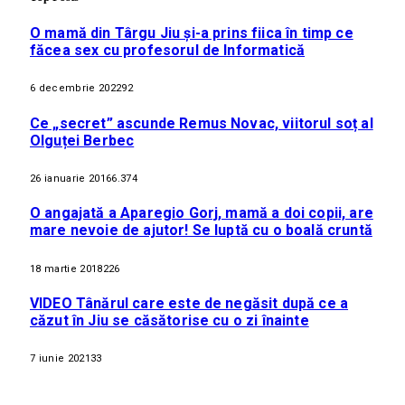
O mamă din Târgu Jiu și-a prins fiica în timp ce
făcea sex cu profesorul de Informatică
6 decembrie 2022
92
Ce „secret” ascunde Remus Novac, viitorul soț al
Olguței Berbec
26 ianuarie 2016
6.374
O angajată a Aparegio Gorj, mamă a doi copii, are
mare nevoie de ajutor! Se luptă cu o boală cruntă
18 martie 2018
226
VIDEO Tânărul care este de negăsit după ce a
căzut în Jiu se căsătorise cu o zi înainte
7 iunie 2021
33