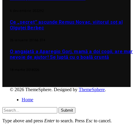
6 decembrie 2022
92
Ce „secret” ascunde Remus Novac, viitorul soț al
Olguței Berbec
26 ianuarie 2016
6.374
O angajată a Aparegio Gorj, mamă a doi copii, are ma
nevoie de ajutor! Se luptă cu o boală cruntă
18 martie 2018
226
© 2026 ThemeSphere. Designed by
ThemeSphere
.
Home
Submit
Type above and press
Enter
to search. Press
Esc
to cancel.