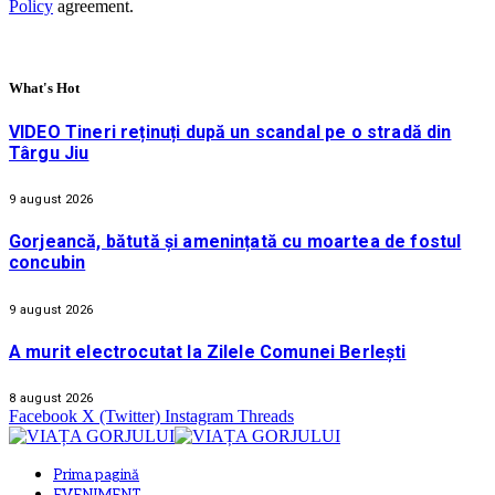
Policy
agreement.
What's Hot
VIDEO Tineri reținuți după un scandal pe o stradă din
Târgu Jiu
9 august 2026
Gorjeancă, bătută și amenințată cu moartea de fostul
concubin
9 august 2026
A murit electrocutat la Zilele Comunei Berlești
8 august 2026
Facebook
X (Twitter)
Instagram
Threads
Prima pagină