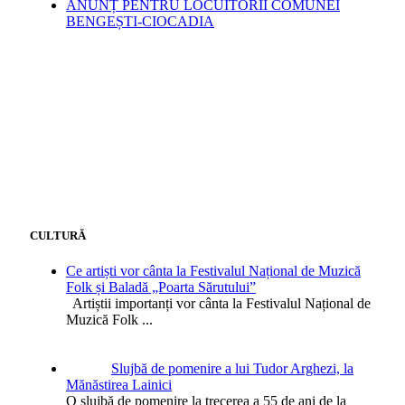
ANUNȚ PENTRU LOCUITORII COMUNEI
BENGEȘTI-CIOCADIA
CULTURĂ
Ce artiști vor cânta la Festivalul Național de Muzică
Folk și Baladă „Poarta Sărutului”
Artiștii importanți vor cânta la Festivalul Național de
Muzică Folk
...
Slujbă de pomenire a lui Tudor Arghezi, la
Mănăstirea Lainici
O slujbă de pomenire la trecerea a 55 de ani de la