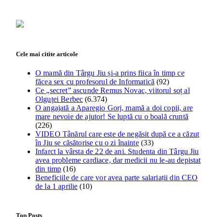
Cele mai citite articole
O mamă din Târgu Jiu și-a prins fiica în timp ce
făcea sex cu profesorul de Informatică
(92)
Ce „secret” ascunde Remus Novac, viitorul soț al
Olguței Berbec
(6.374)
O angajată a Aparegio Gorj, mamă a doi copii, are
mare nevoie de ajutor! Se luptă cu o boală cruntă
(226)
VIDEO Tânărul care este de negăsit după ce a căzut
în Jiu se căsătorise cu o zi înainte
(33)
Infarct la vârsta de 22 de ani. Studenta din Târgu Jiu
avea probleme cardiace, dar medicii nu le-au depistat
din timp
(16)
Beneficiile de care vor avea parte salariații din CEO
de la 1 aprilie
(10)
Top Posts