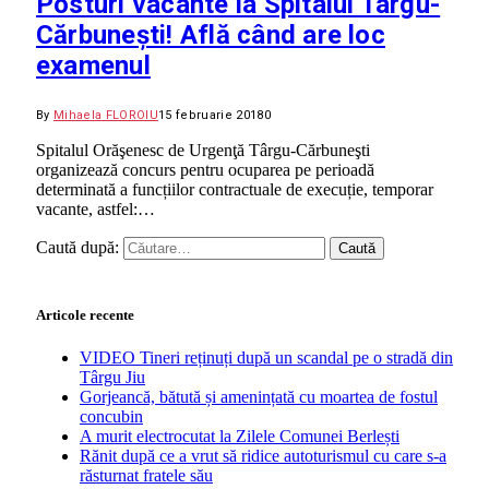
Posturi vacante la Spitalul Târgu-
Cărbunești! Află când are loc
examenul
By
Mihaela FLOROIU
15 februarie 2018
0
Spitalul Orăşenesc de Urgenţă Târgu-Cărbuneşti
organizează concurs pentru ocuparea pe perioadă
determinată a funcțiilor contractuale de execuție, temporar
vacante, astfel:…
Caută după:
Articole recente
VIDEO Tineri reținuți după un scandal pe o stradă din
Târgu Jiu
Gorjeancă, bătută și amenințată cu moartea de fostul
concubin
A murit electrocutat la Zilele Comunei Berlești
Rănit după ce a vrut să ridice autoturismul cu care s-a
răsturnat fratele său