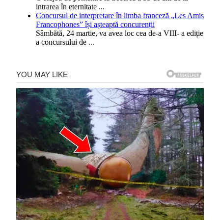
intrarea în eternitate
...
Concursul de interpretare în limba franceză „Les Amis
Francophones” își așteaptă concurenții
Sâmbătă, 24 martie, va avea loc cea de-a VIII- a ediție
a concursului de
...