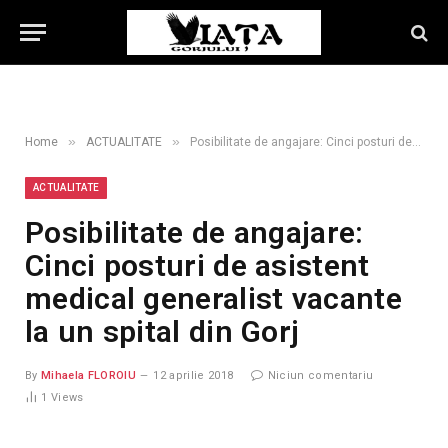
»
»
Home
ACTUALITATE
Posibilitate de angajare: Cinci posturi de asistent medical generalist vacante la un spital din Gorj
ACTUALITATE
Posibilitate de angajare:
Cinci posturi de asistent
medical generalist vacante
la un spital din Gorj
By
Mihaela FLOROIU
12 aprilie 2018
Niciun comentariu
1
Views