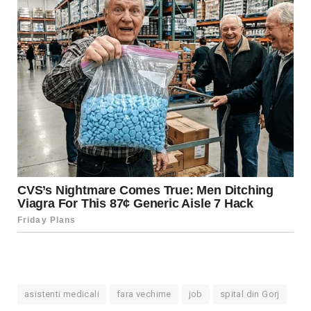
asistenti medicali
fara vechime
job
spital din Gorj