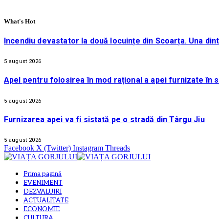
What's Hot
Incendiu devastator la două locuințe din Scoarța. Una din
5 august 2026
Apel pentru folosirea în mod rațional a apei furnizate în 
5 august 2026
Furnizarea apei va fi sistată pe o stradă din Târgu Jiu
5 august 2026
Facebook
X (Twitter)
Instagram
Threads
Prima pagină
EVENIMENT
DEZVALUIRI
ACTUALITATE
ECONOMIE
CULTURA