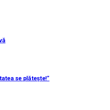
evă
tatea se plătește!”