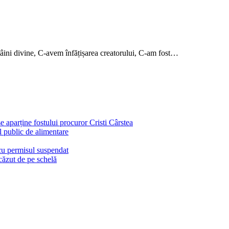
mâini divine, C-avem înfățișarea creatorului, C-am fost…
e aparține fostului procuror Cristi Cârstea
l public de alimentare
 cu permisul suspendat
căzut de pe schelă