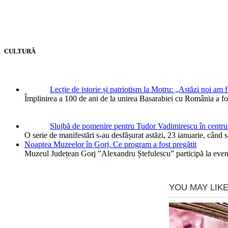
CULTURĂ
Lecție de istorie și patriotism la Motru: „Astăzi noi am 
Împlinirea a 100 de ani de la unirea Basarabiei cu România a f
Slujbă de pomenire pentru Tudor Vadimirescu în centru
O serie de manifestări s-au desfășurat astăzi, 23 ianuarie, când 
Noaptea Muzeelor în Gorj. Ce program a fost pregătit
Muzeul Județean Gorj ”Alexandru Ștefulescu” participă la eve