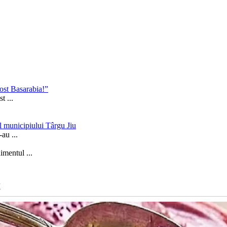
fost Basarabia!”
ost
...
l municipiului Târgu Jiu
s-au
...
nimentul
...