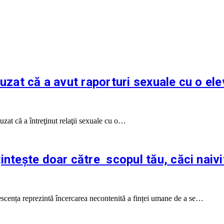
cuzat că a avut raporturi sexuale cu o el
zat că a întreţinut relaţii sexuale cu o…
intește doar către scopul tău, căci naivi
olescența reprezintă încercarea necontenită a finței umane de a se…