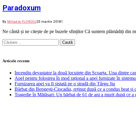
Paradoxum
By
Mihaela FLOROIU
23 martie 2018
1
Ne cântă și ne citește de pe buzele sfinților Că suntem plămădiți din 
Caută
după:
Articole recente
Incendiu devastator la două locuințe din Scoarța. Una dintre cas
Apel pentru folosirea în mod rațional a apei furnizate în sistemu
Furnizarea apei va fi sistată pe o stradă din Târgu Jiu
Bărbat din Bengești-Ciocadia, reținut după ce a condus beat și
Tragedie în Mătăsari: Un bărbat de 61 de ani a murit după ce a 