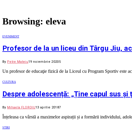
Browsing:
eleva
EVENIMENT
Profesor de la un liceu din Târgu Jiu, a
By
Petre Mateiu
19 noiembrie 2020
5
Un profesor de educaţie fizică de la Liceul cu Program Sportiv este acu
CULTURA
Despre adolescență: „Ține capul sus și ț
By
Mihaela FLOROIU
13 aprilie 2018
7
Înțeleasa ca vârstă a maximelor aspirații și a formării individului, ad
STIRI