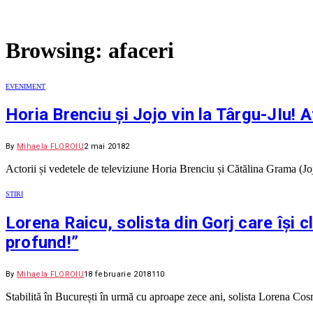
Browsing:
afaceri
EVENIMENT
Horia Brenciu și Jojo vin la Târgu-JIu! A
By
Mihaela FLOROIU
2 mai 2018
2
Actorii și vedetele de televiziune Horia Brenciu și Cătălina Grama (Jo
STIRI
Lorena Raicu, solista din Gorj care își 
profund!”
By
Mihaela FLOROIU
18 februarie 2018
110
Stabilită în București în urmă cu aproape zece ani, solista Lorena Co