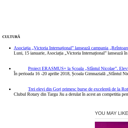
CULTURĂ
Asociația „Victoria Internațional” lansează campania „Reîntoarce
Luni, 15 ianuarie, Asociația „Victoria Internațional” lansează î
Proiect ERASMUS+ la Școala „Sfântul Nicolae”. Elevii î
În perioada 16 -20 aprilie 2018, Școala Gimnazială „Sfântul N
Trei elevi din Gorj primesc burse de excelență de la Rot
Clubul Rotary din Targu Jiu a derulat în acest an competitia pe