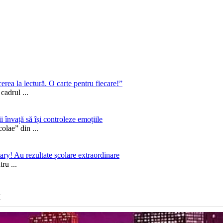
rea la lectură. O carte pentru fiecare!”
n cadrul
...
nvață să își controleze emoțiile
icolae” din
...
ary! Au rezultate școlare extraordinare
ntru
...