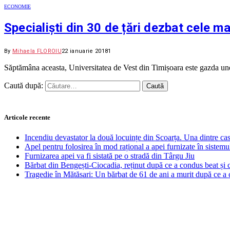
ECONOMIE
Specialiști din 30 de țări dezbat cele ma
By
Mihaela FLOROIU
22 ianuarie 2018
1
Săptămâna aceasta, Universitatea de Vest din Timișoara este gazda une
Caută după:
Articole recente
Incendiu devastator la două locuințe din Scoarța. Una dintre cas
Apel pentru folosirea în mod rațional a apei furnizate în sistemu
Furnizarea apei va fi sistată pe o stradă din Târgu Jiu
Bărbat din Bengești-Ciocadia, reținut după ce a condus beat și
Tragedie în Mătăsari: Un bărbat de 61 de ani a murit după ce a 