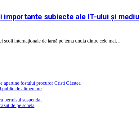
i importante subiecte ale IT-ului și mediu
i școli internaționale de iarnă pe tema unuia dintre cele mai…
e aparține fostului procuror Cristi Cârstea
l public de alimentare
 cu permisul suspendat
căzut de pe schelă