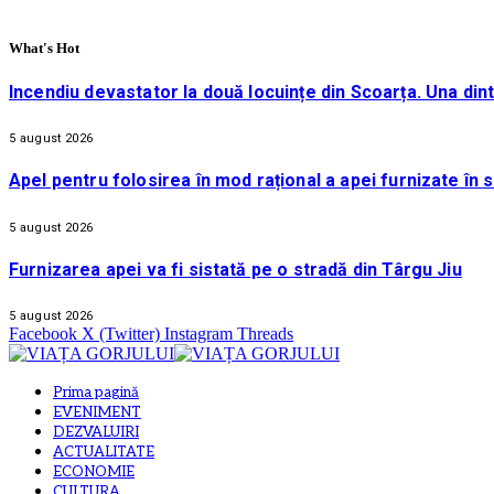
What's Hot
Incendiu devastator la două locuințe din Scoarța. Una din
5 august 2026
Apel pentru folosirea în mod rațional a apei furnizate în 
5 august 2026
Furnizarea apei va fi sistată pe o stradă din Târgu Jiu
5 august 2026
Facebook
X (Twitter)
Instagram
Threads
Prima pagină
EVENIMENT
DEZVALUIRI
ACTUALITATE
ECONOMIE
CULTURA