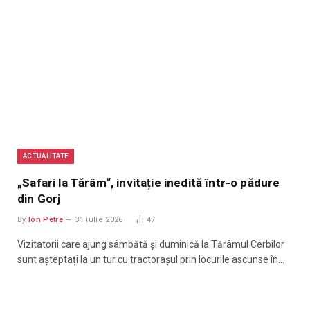
ACTUALITATE
„Safari la Tărâm“, invitație inedită într-o pădure
din Gorj
By
Ion Petre
31 iulie 2026
47
Vizitatorii care ajung sâmbătă și duminică la Tărâmul Cerbilor
sunt așteptați la un tur cu tractorașul prin locurile ascunse în…