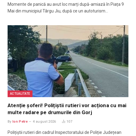
Momente de panică au avut loc marți după-amiază în Piața 9
Mai din municipiul Târgu Jiu, după ce un autoturism…
ACTUALITATE
Atenție șoferi! Polițiștii rutieri vor acționa cu mai
multe radare pe drumurile din Gorj
By
Ion Petre
4 august 2026
107
Polițiștii rutieri din cadrul Inspectoratului de Poliție Județean