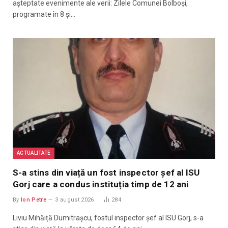
așteptate evenimente ale verii: Zilele Comunei Bolboși,
programate în 8 și…
ACTUALITATE
S-a stins din viață un fost inspector șef al ISU
Gorj care a condus instituția timp de 12 ani
By
Ion Petre
3 august 2026
284
Liviu Mihăiță Dumitrașcu, fostul inspector șef al ISU Gorj, s-a