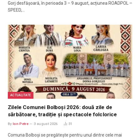
Gorj desfășoară, în perioada 3 – 9 august, acțiunea ROADPOL –
SPEED,…
ACTUALITATE
Zilele Comunei Bolboși 2026: două zile de
sărbătoare, tradiție și spectacole folclorice
By
Ion Petre
3 august 2026
31
Comuna Bolboși se pregătește pentru unul dintre cele mai