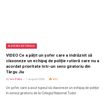
ALEGEREA EDITORULUI
VIDEO Ce a pățit un șofer care a îndrăznit să
claxoneze un echipaj de poliție rutieră care nu a
acordat prioritate într-un sens giratoriu din
Târgu Jiu
By
Ion Petre
1 august 2026
443
Un șofer, care a avut tupeul să claxoneze un echipaj de poliție
în sensul giratoriu de la Colegiul Național Tudor…