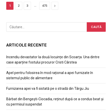
…
Next
1
2
3
475
ARTICOLE RECENTE
Incendiu devastator la două locuințe din Scoarța. Una dintre
case aparține fostului procuror Cristi Cârstea
Apel pentru folosirea în mod rațional a apei furnizate în
sistemul public de alimentare
Furnizarea apei va fi sistată pe o stradă din Târgu Jiu
Bărbat din Bengești-Ciocadia, reținut după ce a condus beat și
cu permisul suspendat