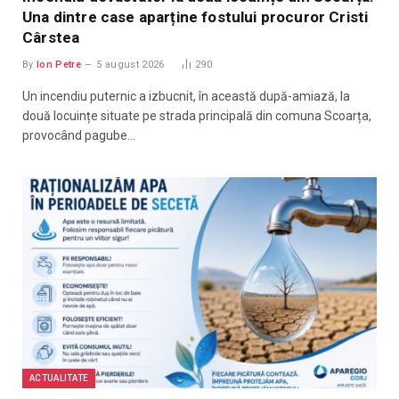
Una dintre case aparține fostului procuror Cristi
Cârstea
By
Ion Petre
5 august 2026
290
Un incendiu puternic a izbucnit, în această după-amiază, la
două locuințe situate pe strada principală din comuna Scoarța,
provocând pagube…
ACTUALITATE