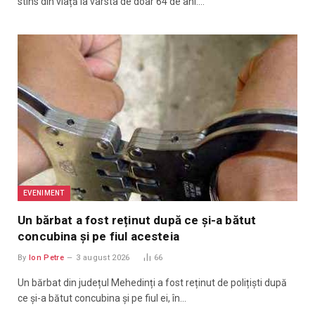
stins din viață la vârsta de doar 64 de ani.…
EVENIMENT
Un bărbat a fost reținut după ce și-a bătut
concubina și pe fiul acesteia
By
Ion Petre
3 august 2026
66
Un bărbat din județul Mehedinți a fost reținut de polițiști după
ce și-a bătut concubina și pe fiul ei, în…