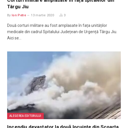
Târgu Jiu
By
Ion Petre
13 martie 2020
3
Două corturi militare au fost amplasate în fața unităților
medicale din cadrul Spitalului Județean de Urgență Târgu Jiu.
Aici se…
ALEGEREA EDITORULUI
Incendiu devastator la două locuințe din Scoarța.