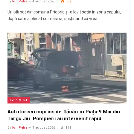
By
Ion Petre
4 august 2026
302
Un bărbat din comuna Prigoria și-a lovit soția în zona capului,
după care a plecat cu mașina, susținând că vrea…
EVENIMENT
Autoturism cuprins de flăcări în Piața 9 Mai din
Târgu Jiu. Pompierii au intervenit rapid
By
Ion Petre
4 august 2026
111