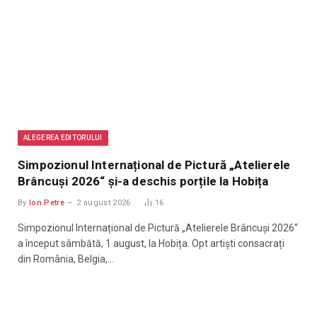
ALEGEREA EDITORULUI
Simpozionul Internațional de Pictură „Atelierele
Brâncuși 2026“ și-a deschis porțile la Hobița
By
Ion Petre
2 august 2026
16
Simpozionul Internațional de Pictură „Atelierele Brâncuși 2026“
a început sâmbătă, 1 august, la Hobița. Opt artiști consacrați
din România, Belgia,…