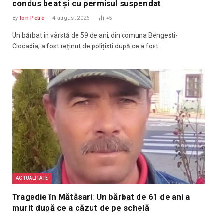
condus beat și cu permisul suspendat
By
Ion Petre
4 august 2026
45
Un bărbat în vârstă de 59 de ani, din comuna Bengești-
Ciocadia, a fost reținut de polițiști după ce a fost…
ACTUALITATE
Tragedie în Mătăsari: Un bărbat de 61 de ani a
murit după ce a căzut de pe schelă