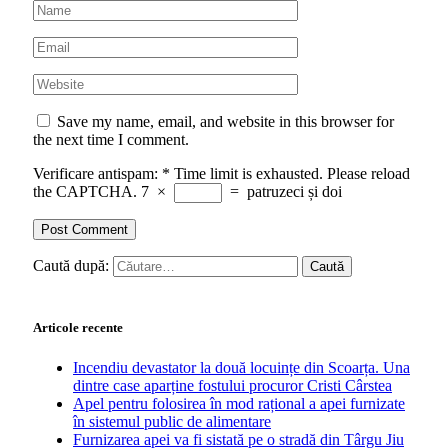
Save my name, email, and website in this browser for
the next time I comment.
Verificare antispam:
*
Time limit is exhausted. Please reload
the CAPTCHA.
7
×
=
patruzeci și doi
Caută după:
Articole recente
Incendiu devastator la două locuințe din Scoarța. Una
dintre case aparține fostului procuror Cristi Cârstea
Apel pentru folosirea în mod rațional a apei furnizate
în sistemul public de alimentare
Furnizarea apei va fi sistată pe o stradă din Târgu Jiu