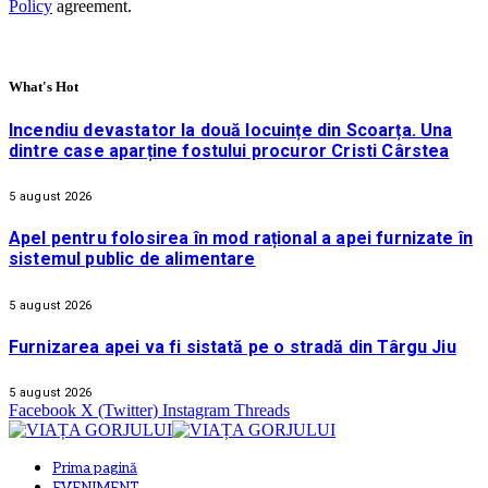
Policy
agreement.
What's Hot
Incendiu devastator la două locuințe din Scoarța. Una
dintre case aparține fostului procuror Cristi Cârstea
5 august 2026
Apel pentru folosirea în mod rațional a apei furnizate în
sistemul public de alimentare
5 august 2026
Furnizarea apei va fi sistată pe o stradă din Târgu Jiu
5 august 2026
Facebook
X (Twitter)
Instagram
Threads
Prima pagină