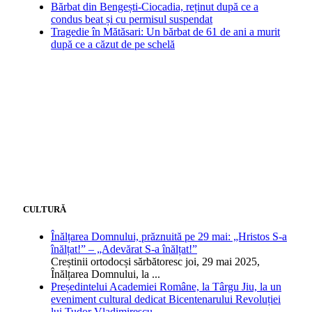
Bărbat din Bengești-Ciocadia, reținut după ce a
condus beat și cu permisul suspendat
Tragedie în Mătăsari: Un bărbat de 61 de ani a murit
după ce a căzut de pe schelă
CULTURĂ
Înălțarea Domnului, prăznuită pe 29 mai: „Hristos S-a
înălțat!” – „Adevărat S-a înălțat!”
Creștinii ortodocși sărbătoresc joi, 29 mai 2025,
Înălțarea Domnului, la
...
Președintelui Academiei Române, la Târgu Jiu, la un
eveniment cultural dedicat Bicentenarului Revoluției
lui Tudor Vladimirescu