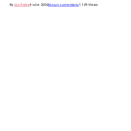
By
Ion Petre
4 iulie 2026
Niciun comentariu
1.139
Views