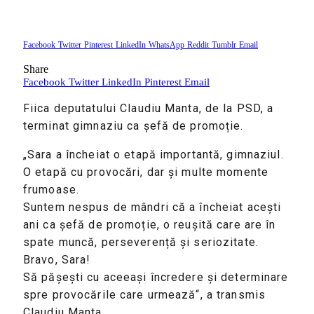
Facebook
Twitter
Pinterest
LinkedIn
WhatsApp
Reddit
Tumblr
Email
Share
Facebook
Twitter
LinkedIn
Pinterest
Email
Fiica deputatului Claudiu Manta, de la PSD, a
terminat gimnaziu ca șefă de promoție.
„Sara a încheiat o etapă importantă, gimnaziul.
O etapă cu provocări, dar și multe momente
frumoase.
Suntem nespus de mândri că a încheiat acești
ani ca șefă de promoție, o reușită care are în
spate muncă, perseverență și seriozitate.
Bravo, Sara!
Să pășești cu aceeași încredere și determinare
spre provocările care urmează“, a transmis
Claudiu Manta.