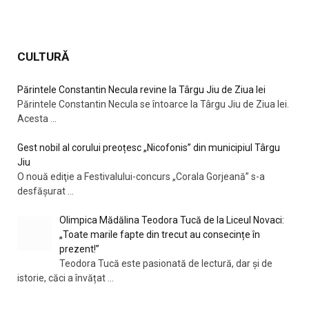
CULTURĂ
Părintele Constantin Necula revine la Târgu Jiu de Ziua Iei
Părintele Constantin Necula se întoarce la Târgu Jiu de Ziua Iei.
Acesta
...
Gest nobil al corului preoțesc „Nicofonis” din municipiul Târgu
Jiu
O nouă ediţie a Festivalului-concurs „Corala Gorjeană” s-a
desfăşurat
...
Olimpica Mădălina Teodora Tucă de la Liceul Novaci:
„Toate marile fapte din trecut au consecințe în
prezent!”
Teodora Tucă este pasionată de lectură, dar și de
istorie, căci a învățat
...