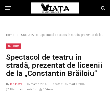
»
»
Home
CULTURA
Spectacol de teatru în stradă, prezentat de liceenii de la „Constantin Brăiloiu”
CULTURA
Spectacol de teatru în
stradă, prezentat de liceenii
de la „Constantin Brăiloiu”
By
Ion Petre
15 martie 2016
Updated:
15 martie 2016
Niciun comentariu
1
Views