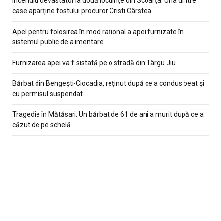
Incendiu devastator la două locuințe din Scoarța. Una dintre
case aparține fostului procuror Cristi Cârstea
Apel pentru folosirea în mod rațional a apei furnizate în
sistemul public de alimentare
Furnizarea apei va fi sistată pe o stradă din Târgu Jiu
Bărbat din Bengești-Ciocadia, reținut după ce a condus beat și
cu permisul suspendat
Tragedie în Mătăsari: Un bărbat de 61 de ani a murit după ce a
căzut de pe schelă