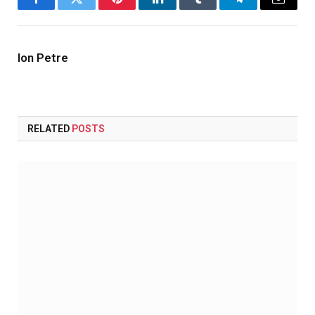
Facebook
Twitter
Pinterest
LinkedIn
Tumblr
Telegram
Email
Ion Petre
RELATED
POSTS