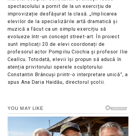
spectacolului a pornit de la un exercițiu de
improvizație desfășurat la clasă. „Implicarea
elevilor de la specializările artă dramatică și
muzică a făcut ca un simplu exercițiu să
evolueze într-un concept street-art. În proiect
sunt implicați 20 de elevi coordonați de
profesorul actor Pompiliu Ciochia și profesor Ilie
Cealîcu. Totodată, elevii își propun să aducă în
atenția privitorului operele sculptorului
Constantin Brâncuși printr-o interpretare unică”, a
spus Ana Daria Haidău, directorul școlii.