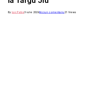
la Târgu Jiu
By
Ion Petre
3 iulie 2026
Niciun comentariu
21
Views