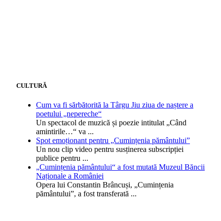
CULTURĂ
Cum va fi sărbătorită la Târgu Jiu ziua de naștere a
poetului „nepereche“
Un spectacol de muzică și poezie intitulat „Când
amintirile…“ va
...
Spot emoționant pentru „Cumințenia pământului”
Un nou clip video pentru susținerea subscripției
publice pentru
...
„Cumințenia pământului“ a fost mutată Muzeul Băncii
Naționale a României
Opera lui Constantin Brâncuși, „Cumințenia
pământului”, a fost transferată
...