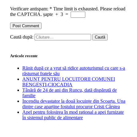
Verificare antispam:
*
Time limit is exhausted. Please reload
the CAPTCHA.
șapte
+
3
=
Caută după:
Articole recente
Rănit după ce a vrut să ridice autoturismul cu care s-a
răsturnat fratele său
ANUNȚ PENTRU LOCUITORII COMUNEI
BENGEȘTI-CIOCADIA
Tânără de 24 de ani din Runcu, dată dispărută de
familie
Incendiu devastator la două locuințe din Scoarța. Una
dintre case aparține fostului procuror Cristi Cârstea
Apel pentru folosirea în mod rațional a apei furnizate
în sistemul public de alimentare