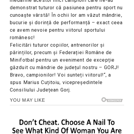
medaliile acestor mici campioni care ne-au
demonstrat tuturor că pasiunea pentru sport nu
cunoaște vârstă! În ochii lor am văzut mândrie,
bucurie și dorință de performanță – exact ceea
ce avem nevoie pentru viitorul sportului
românesc!
Felicitări tuturor copiilor, antrenorilor și
părinților, precum și Federației Române de
Minifotbal pentru un eveniment de excepție
găzduit cu mândrie de județul nostru – GORJ!
Bravo, campionilor! Voi sunteți viitorul!“, a
spus Marius Cuțitoiu, vicepreședintele
Consiliului Județean Gorj.