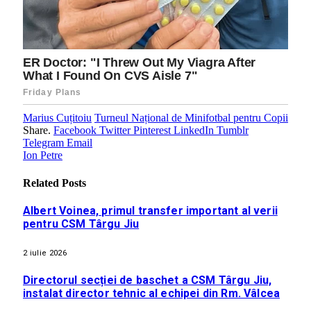
Marius Cuțitoiu
Turneul Național de Minifotbal pentru Copii
Share.
Facebook
Twitter
Pinterest
LinkedIn
Tumblr
Telegram
Email
Ion Petre
Related
Posts
Albert Voinea, primul transfer important al verii
pentru CSM Târgu Jiu
2 iulie 2026
Directorul secției de baschet a CSM Târgu Jiu,
instalat director tehnic al echipei din Rm. Vâlcea