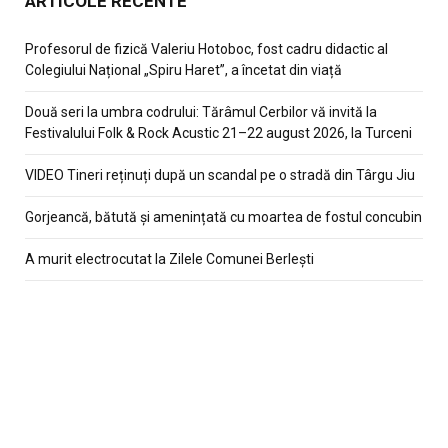
ARTICOLE RECENTE
Profesorul de fizică Valeriu Hotoboc, fost cadru didactic al
Colegiului Național „Spiru Haret”, a încetat din viață
Două seri la umbra codrului: Tărâmul Cerbilor vă invită la
Festivalului Folk & Rock Acustic 21–22 august 2026, la Turceni
VIDEO Tineri reținuți după un scandal pe o stradă din Târgu Jiu
Gorjeancă, bătută și amenințată cu moartea de fostul concubin
A murit electrocutat la Zilele Comunei Berlești