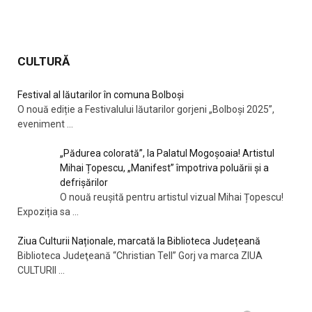
CULTURĂ
Festival al lăutarilor în comuna Bolboși
O nouă ediție a Festivalului lăutarilor gorjeni „Bolboși 2025”,
eveniment
...
„Pădurea colorată”, la Palatul Mogoșoaia! Artistul
Mihai Țopescu, „Manifest” împotriva poluării şi a
defrişărilor
O nouă reușită pentru artistul vizual Mihai Țopescu!
Expoziția sa
...
Ziua Culturii Naționale, marcată la Biblioteca Județeană
Biblioteca Judeţeană “Christian Tell” Gorj va marca ZIUA
CULTURII
...