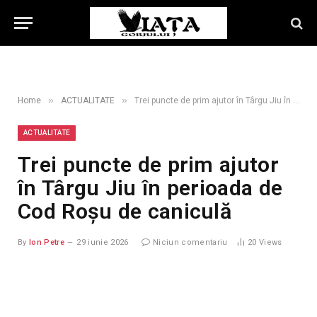
»
»
Home
ACTUALITATE
Trei puncte de prim ajutor în Târgu Jiu în perioada de Cod Roșu de caniculă
ACTUALITATE
Trei puncte de prim ajutor
în Târgu Jiu în perioada de
Cod Roșu de caniculă
By
Ion Petre
29 iunie 2026
Niciun comentariu
20
Views