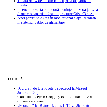
Tânără de 24 de ani din Runcu, dată dispărută de
familie
Incendiu devastator la două locuințe din Scoarța. Una
dintre case aparține fostului procuror Cristi Cârstea
Apel pentru folosirea în mod rațional a apei furnizate
în sistemul public de alimentare
CULTURĂ
„Cu drag, de Dragobete”, spectacol la Muzeul
Județean Gorj
Consiliul Judeţean Gorj și Şcoala Populară de Artă
organizează miercuri,
...
„Ecorșeul” lui Brâncuși, adus la Târgu Jiu pentru