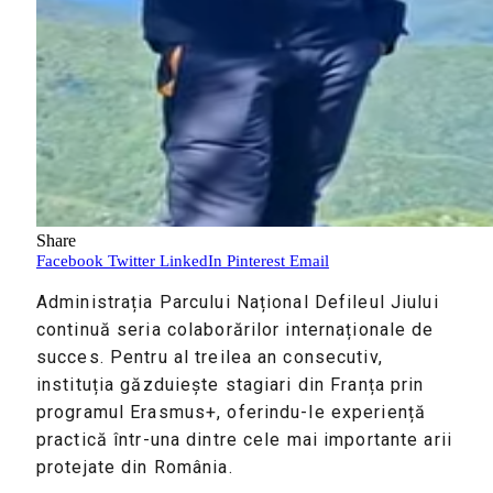
Share
Facebook
Twitter
LinkedIn
Pinterest
Email
Administrația Parcului Național Defileul Jiului
continuă seria colaborărilor internaționale de
succes. Pentru al treilea an consecutiv,
instituția găzduiește stagiari din Franța prin
programul Erasmus+, oferindu-le experiență
practică într-una dintre cele mai importante arii
protejate din România.