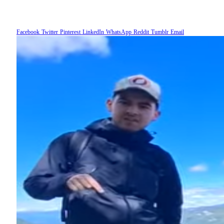
Facebook
Twitter
Pinterest
LinkedIn
WhatsApp
Reddit
Tumblr
Email