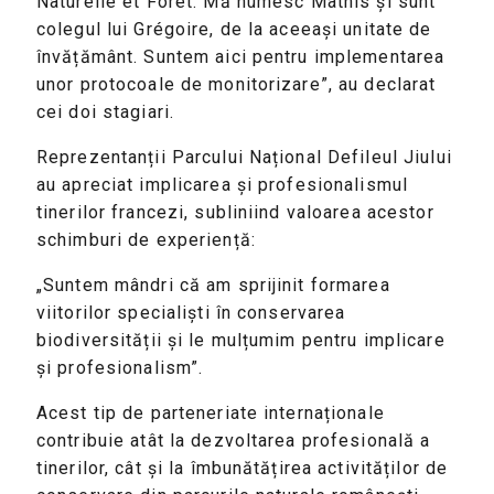
Naturelle et Forêt. Mă numesc Mathis și sunt
colegul lui Grégoire, de la aceeași unitate de
învățământ. Suntem aici pentru implementarea
unor protocoale de monitorizare”, au declarat
cei doi stagiari.
Reprezentanții Parcului Național Defileul Jiului
au apreciat implicarea și profesionalismul
tinerilor francezi, subliniind valoarea acestor
schimburi de experiență:
„Suntem mândri că am sprijinit formarea
viitorilor specialiști în conservarea
biodiversității și le mulțumim pentru implicare
și profesionalism”.
Acest tip de parteneriate internaționale
contribuie atât la dezvoltarea profesională a
tinerilor, cât și la îmbunătățirea activităților de