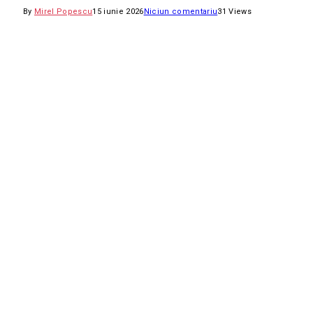
By
Mirel Popescu
15 iunie 2026
Niciun comentariu
31
Views