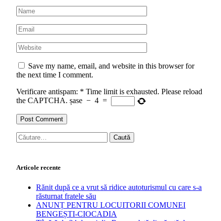
Save my name, email, and website in this browser for
the next time I comment.
Verificare antispam:
*
Time limit is exhausted. Please reload
the CAPTCHA.
șase
−
4
=
Caută
după:
Articole recente
Rănit după ce a vrut să ridice autoturismul cu care s-a
răsturnat fratele său
ANUNȚ PENTRU LOCUITORII COMUNEI
BENGEȘTI-CIOCADIA