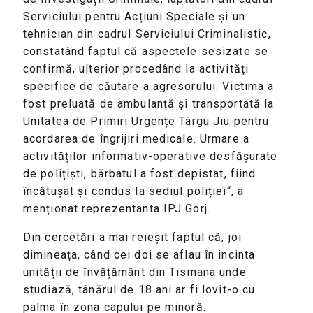
Serviciului pentru Acțiuni Speciale și un
tehnician din cadrul Serviciului Criminalistic,
constatând faptul că aspectele sesizate se
confirmă, ulterior procedând la activități
specifice de căutare a agresorului. Victima a
fost preluată de ambulanță și transportată la
Unitatea de Primiri Urgențe Târgu Jiu pentru
acordarea de îngrijiri medicale. Urmare a
activităților informativ-operative desfășurate
de polițiști, bărbatul a fost depistat, fiind
încătușat și condus la sediul poliției“, a
menționat reprezentanta IPJ Gorj.
Din cercetări a mai reieșit faptul că, joi
dimineața, când cei doi se aflau în incinta
unității de învățământ din Tismana unde
studiază, tânărul de 18 ani ar fi lovit-o cu
palma în zona capului pe minoră.