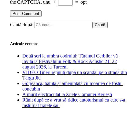
the CAPTCHA.
unu
+
=
opt
Caută după:
Articole recente
Două seri la umbra codrului: Tărâmul Cerbilor vă
invită la Festivalului Folk & Rock Acustic 21–22
august 2026, la Turceni
VIDEO Tineri reținuți după un scandal pe o stradă din
Târgu Jiu
Gorjeancă, bătută și amenințată cu moartea de fostul
concubin
A murit electrocutat la Zilele Comunei Berlești
Rănit după ce a vrut să ridice autoturismul cu care s-a
răsturnat fratele său