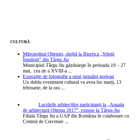
CULTURĂ
Mitropolitul Olteniei, slujbă la Biserica „Sfinţii
Împăraţi” din Târgu Jiu
Municipiul Târgu Jiu găzduieşte în perioada 19 – 27
mai, cea de a XVIII-a
...
Expoziție de fotografie a unui jurnalist gorjean
Un dublu eveniment cultural va avea loc marți, 13
februarie, de la ora
...
Lucrările arhitecților participanți la „Anuala
de arhitectură Oltenia 2017”, expuse la Târgu-Jiu
Filiala Târgu Jiu a UAP din România în colaborare cu
Centrul de Cercetare
...