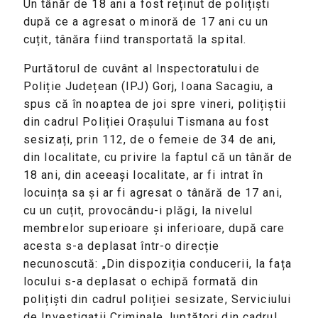
Un tânăr de 18 ani a fost reținut de polițiști
după ce a agresat o minoră de 17 ani cu un
cuțit, tânăra fiind transportată la spital.
Purtătorul de cuvânt al Inspectoratului de
Poliție Județean (IPJ) Gorj, Ioana Sacagiu, a
spus că în noaptea de joi spre vineri, polițiștii
din cadrul Poliției Orașului Tismana au fost
sesizați, prin 112, de o femeie de 34 de ani,
din localitate, cu privire la faptul că un tânăr de
18 ani, din aceeași localitate, ar fi intrat în
locuința sa și ar fi agresat o tânără de 17 ani,
cu un cuțit, provocându-i plăgi, la nivelul
membrelor superioare și inferioare, după care
acesta s-a deplasat într-o direcție
necunoscută: „Din dispoziția conducerii, la fața
locului s-a deplasat o echipă formată din
polițiști din cadrul poliției sesizate, Serviciului
de Investigații Criminale, luptători din cadrul