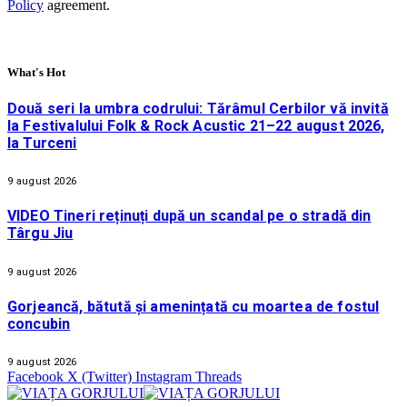
Policy
agreement.
What's Hot
Două seri la umbra codrului: Tărâmul Cerbilor vă invită
la Festivalului Folk & Rock Acustic 21–22 august 2026,
la Turceni
9 august 2026
VIDEO Tineri reținuți după un scandal pe o stradă din
Târgu Jiu
9 august 2026
Gorjeancă, bătută și amenințată cu moartea de fostul
concubin
9 august 2026
Facebook
X (Twitter)
Instagram
Threads