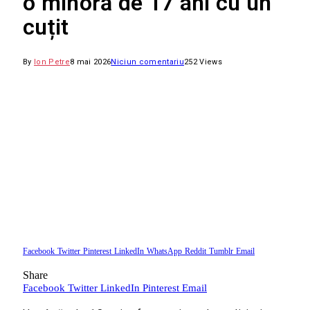
o minoră de 17 ani cu un
cuțit
By
Ion Petre
8 mai 2026
Niciun comentariu
252
Views
Facebook
Twitter
Pinterest
LinkedIn
WhatsApp
Reddit
Tumblr
Email
Share
Facebook
Twitter
LinkedIn
Pinterest
Email