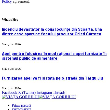
Policy
agreement.
What's Hot
Incendiu devastator la două locuințe din Scoarța. Una
dintre case aparține fostului procuror Cristi Cârstea
5 august 2026
Apel pentru folosirea în mod rațional a apei furnizate în
sistemul public de alimentare
5 august 2026
Furnizarea apei va fi sistată pe o stradă din Târgu Jiu
5 august 2026
Facebook
X (Twitter)
Instagram
Threads
Prima pagină