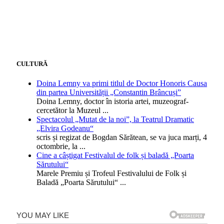
CULTURĂ
Doina Lemny va primi titlul de Doctor Honoris Causa
din partea Universității „Constantin Brâncuși”
Doina Lemny, doctor în istoria artei, muzeograf-
cercetător la Muzeul
...
Spectacolul „Mutat de la noi”, la Teatrul Dramatic
„Elvira Godeanu“
scris și regizat de Bogdan Sărătean, se va juca marți, 4
octombrie, la
...
Cine a câștigat Festivalul de folk și baladă „Poarta
Sărutului“
Marele Premiu și Trofeul Festivalului de Folk și
Baladă „Poarta Sărutului“
...