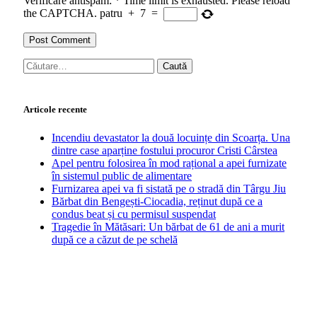
Verificare antispam:
*
Time limit is exhausted. Please reload
the CAPTCHA.
patru
+
7
=
Caută
după:
Articole recente
Incendiu devastator la două locuințe din Scoarța. Una
dintre case aparține fostului procuror Cristi Cârstea
Apel pentru folosirea în mod rațional a apei furnizate
în sistemul public de alimentare
Furnizarea apei va fi sistată pe o stradă din Târgu Jiu
Bărbat din Bengești-Ciocadia, reținut după ce a
condus beat și cu permisul suspendat
Tragedie în Mătăsari: Un bărbat de 61 de ani a murit
după ce a căzut de pe schelă