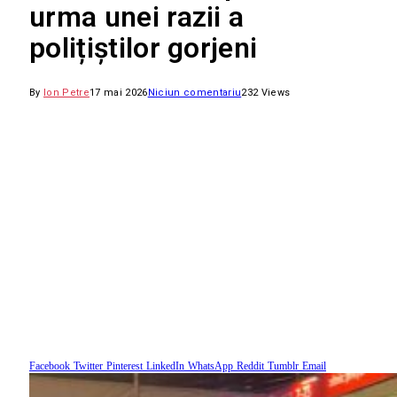
urma unei razii a
polițiștilor gorjeni
By
Ion Petre
17 mai 2026
Niciun comentariu
232
Views
Facebook
Twitter
Pinterest
LinkedIn
WhatsApp
Reddit
Tumblr
Email