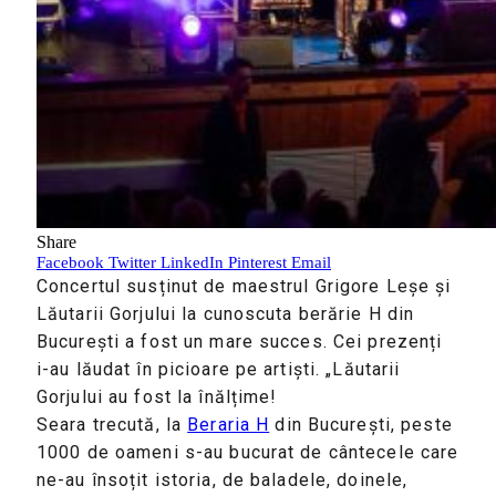
Share
Facebook
Twitter
LinkedIn
Pinterest
Email
Concertul susținut de maestrul Grigore Leșe și
Lăutarii Gorjului la cunoscuta berărie H din
București a fost un mare succes. Cei prezenți
i-au lăudat în picioare pe artiști. „Lăutarii
Gorjului au fost la înălțime!
Seara trecută, la
Beraria H
din București, peste
1000 de oameni s-au bucurat de cântecele care
ne-au însoțit istoria, de baladele, doinele,