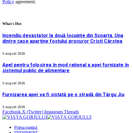
Policy
agreement.
What's Hot
Incendiu devastator la două locuințe din Scoarța. Una
dintre case aparține fostului procuror Cristi Cârstea
5 august 2026
Apel pentru folosirea în mod rațional a apei furnizate în
sistemul public de alimentare
5 august 2026
Furnizarea apei va fi sistată pe o stradă din Târgu Jiu
5 august 2026
Facebook
X (Twitter)
Instagram
Threads
Prima pagină