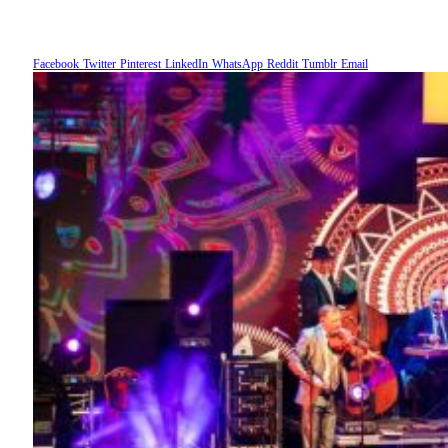
Facebook
Twitter
Pinterest
LinkedIn
WhatsApp
Reddit
Tumblr
Email