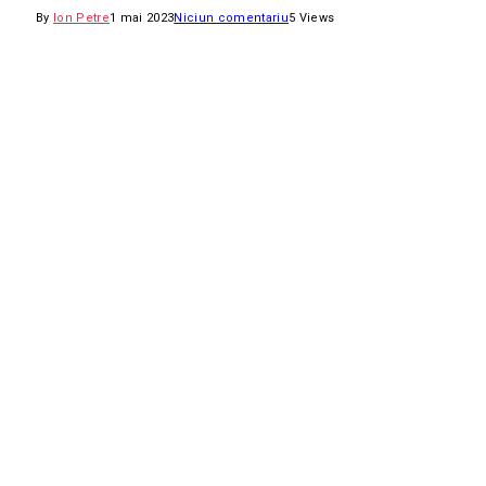
By
Ion Petre
1 mai 2023
Niciun comentariu
5
Views