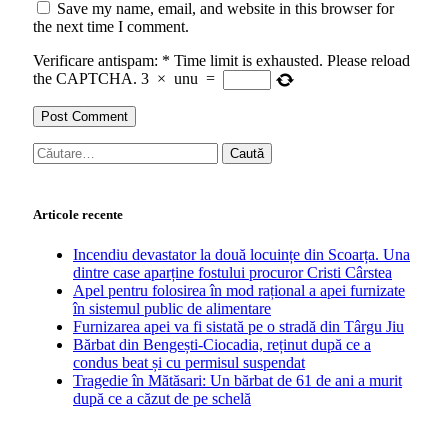
Save my name, email, and website in this browser for
the next time I comment.
Verificare antispam:
*
Time limit is exhausted. Please reload
the CAPTCHA.
3
×
unu
=
Caută
după:
Articole recente
Incendiu devastator la două locuințe din Scoarța. Una
dintre case aparține fostului procuror Cristi Cârstea
Apel pentru folosirea în mod rațional a apei furnizate
în sistemul public de alimentare
Furnizarea apei va fi sistată pe o stradă din Târgu Jiu
Bărbat din Bengești-Ciocadia, reținut după ce a
condus beat și cu permisul suspendat
Tragedie în Mătăsari: Un bărbat de 61 de ani a murit
după ce a căzut de pe schelă