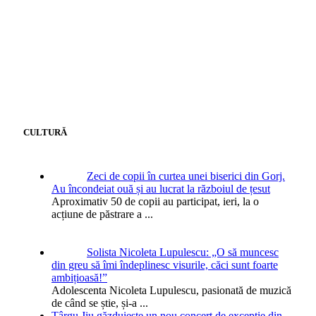
CULTURĂ
Zeci de copii în curtea unei biserici din Gorj.
Au încondeiat ouă și au lucrat la războiul de țesut
Aproximativ 50 de copii au participat, ieri, la o
acțiune de păstrare a
...
Solista Nicoleta Lupulescu: „O să muncesc
din greu să îmi îndeplinesc visurile, căci sunt foarte
ambițioasă!”
Adolescenta Nicoleta Lupulescu, pasionată de muzică
de când se știe, și-a
...
Târgu Jiu găzduiește un nou concert de excepție din