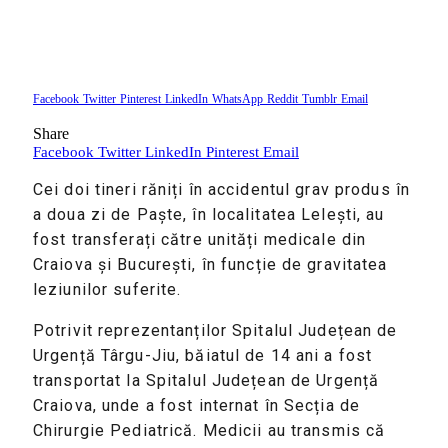
Facebook
Twitter
Pinterest
LinkedIn
WhatsApp
Reddit
Tumblr
Email
Share
Facebook
Twitter
LinkedIn
Pinterest
Email
Cei doi tineri răniți în accidentul grav produs în
a doua zi de Paște, în localitatea
Lelești
, au
fost transferați către unități medicale din
Craiova
și
București
, în funcție de gravitatea
leziunilor suferite.
Potrivit reprezentanților
Spitalul Județean de
Urgență Târgu-Jiu
, băiatul de 14 ani a fost
transportat la
Spitalul Județean de Urgență
Craiova
, unde a fost internat în Secția de
Chirurgie Pediatrică. Medicii au transmis că