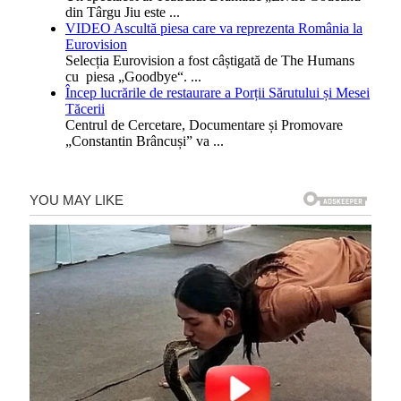
din Târgu Jiu este
...
VIDEO Ascultă piesa care va reprezenta România la
Eurovision
Selecția Eurovision a fost câștigată de The Humans
cu piesa „Goodbye“.
...
Încep lucrările de restaurare a Porții Sărutului și Mesei
Tăcerii
Centrul de Cercetare, Documentare și Promovare
„Constantin Brâncuși” va
...