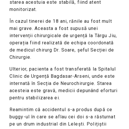
starea acestuia este stabilă, fiind atent
monitorizat.
În cazul tinerei de 18 ani, rănile au fost mult
mai grave. Aceasta a fost supusă unei
intervenții chirurgicale de urgență la Târgu Jiu,
operația fiind realizată de echipa coordonată
de medicul chirurg
Dr. Soare
, șeful Secției de
Chirurgie.
Ulterior, pacienta a fost transferată la
Spitalul
Clinic de Urgență Bagdasar-Arseni
, unde este
internată în Secția de Neurochirurgie. Starea
acesteia este gravă, medicii depunând eforturi
pentru stabilizarea ei.
Reamintim că accidentul s-a produs după ce
buggy-ul în care se aflau cei doi s-a răsturnat
pe un drum industrial din Lelești. Polițiștii