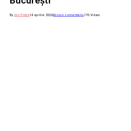
București
By
Ion Petre
14 aprilie 2026
Niciun comentariu
170
Views