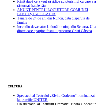
Rănit după ce a vrut să ridice autoturismul cu care s-a
răsturnat fratele său
ANUNȚ PENTRU LOCUITORII COMUNEI
BENGEȘTI-CIOCADIA
Tânără de 24 de ani din Runcu, dată dispărută de
familie
Incendiu devastator la două locuințe din Scoarța. Una
dintre case aparține fostului procuror Cristi Cârstea
CULTURĂ
Spectacol al Teatrului „Elvira Godeanu“ nominalizat
la premiile UNITER
Un spectacol al Teatrului Dramatic „Elvira Godeanu“