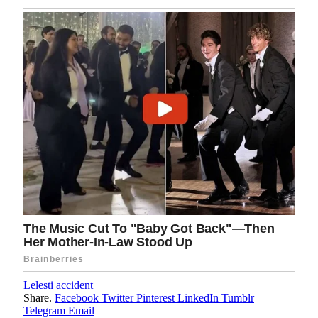
Lelesti accident
Share.
Facebook
Twitter
Pinterest
LinkedIn
Tumblr
Telegram
Email