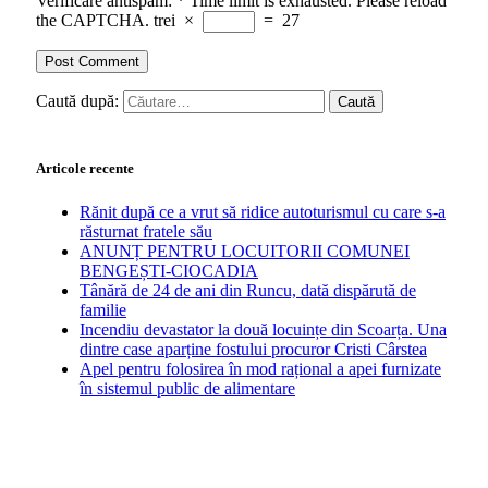
Verificare antispam:
*
Time limit is exhausted. Please reload
the CAPTCHA.
trei
×
=
27
Caută după:
Articole recente
Rănit după ce a vrut să ridice autoturismul cu care s-a
răsturnat fratele său
ANUNȚ PENTRU LOCUITORII COMUNEI
BENGEȘTI-CIOCADIA
Tânără de 24 de ani din Runcu, dată dispărută de
familie
Incendiu devastator la două locuințe din Scoarța. Una
dintre case aparține fostului procuror Cristi Cârstea
Apel pentru folosirea în mod rațional a apei furnizate
în sistemul public de alimentare