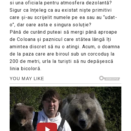
si una oficiala pentru atmosfera dezolantă?
Sigur ca înțeleg ca au existat niște primitivi
care și-au scrijelit numele pe ea sau au “udat-
o”, dar oare asta e singura soluție?
Până de curând puteai să mergi până aproape
de Coloana și paznicul care stătea lângă îți
amintea discret să nu o atingi. Acum, o doamna
de la paza care are biroul sub un corcoduș la
200 de metri, urla la turiști să nu depășescă
linia bicoloră.