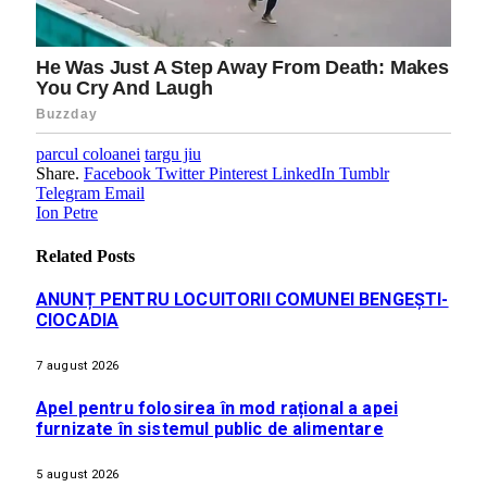
parcul coloanei
targu jiu
Share.
Facebook
Twitter
Pinterest
LinkedIn
Tumblr
Telegram
Email
Ion Petre
Related
Posts
ANUNȚ PENTRU LOCUITORII COMUNEI BENGEȘTI-
CIOCADIA
7 august 2026
Apel pentru folosirea în mod rațional a apei
furnizate în sistemul public de alimentare
5 august 2026