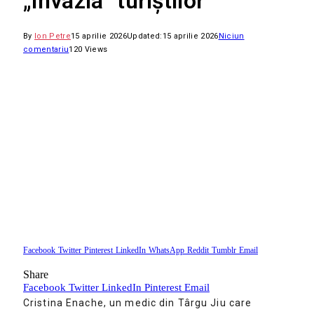
„invazia“ turiștilor
By
Ion Petre
15 aprilie 2026
Updated:
15 aprilie 2026
Niciun
comentariu
120
Views
Facebook
Twitter
Pinterest
LinkedIn
WhatsApp
Reddit
Tumblr
Email
Share
Facebook
Twitter
LinkedIn
Pinterest
Email
Cristina Enache, un medic din Târgu Jiu care