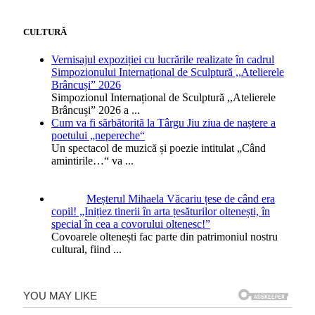
CULTURĂ
Vernisajul expoziției cu lucrările realizate în cadrul
Simpozionului Internațional de Sculptură ,,Atelierele
Brâncuși” 2026
Simpozionul Internațional de Sculptură ,,Atelierele
Brâncuși” 2026 a
...
Cum va fi sărbătorită la Târgu Jiu ziua de naștere a
poetului „nepereche“
Un spectacol de muzică și poezie intitulat „Când
amintirile…“ va
...
Meșterul Mihaela Văcariu țese de când era
copil! „Inițiez tinerii în arta țesăturilor oltenești, în
special în cea a covorului oltenesc!”
Covoarele oltenești fac parte din patrimoniul nostru
cultural, fiind
...