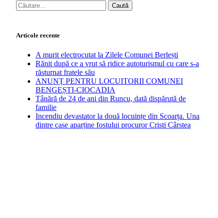
Caută
după:
Articole recente
A murit electrocutat la Zilele Comunei Berlești
Rănit după ce a vrut să ridice autoturismul cu care s-a
răsturnat fratele său
ANUNȚ PENTRU LOCUITORII COMUNEI
BENGEȘTI-CIOCADIA
Tânără de 24 de ani din Runcu, dată dispărută de
familie
Incendiu devastator la două locuințe din Scoarța. Una
dintre case aparține fostului procuror Cristi Cârstea