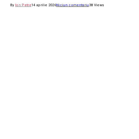
By
Ion Petre
14 aprilie 2026
Niciun comentariu
38
Views