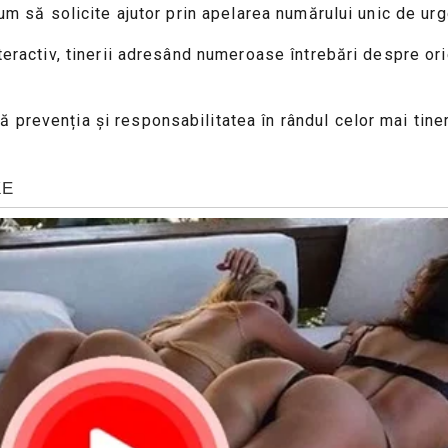
um să solicite ajutor prin apelarea numărului unic de urge
nteractiv, tinerii adresând numeroase întrebări despre o
 prevenția și responsabilitatea în rândul celor mai tine