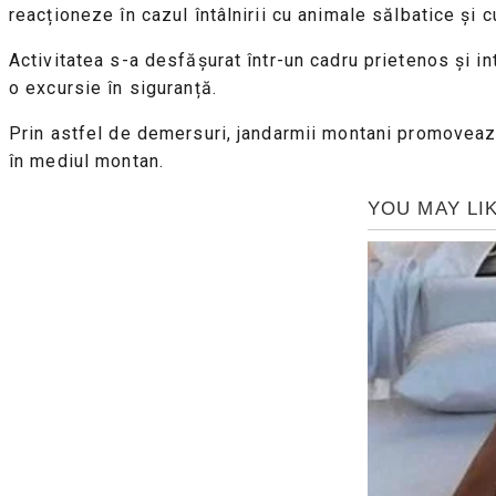
reacționeze în cazul întâlnirii cu animale sălbatice și c
Activitatea s-a desfășurat într-un cadru prietenos și i
o excursie în siguranță.
Prin astfel de demersuri, jandarmii montani promovează
în mediul montan.