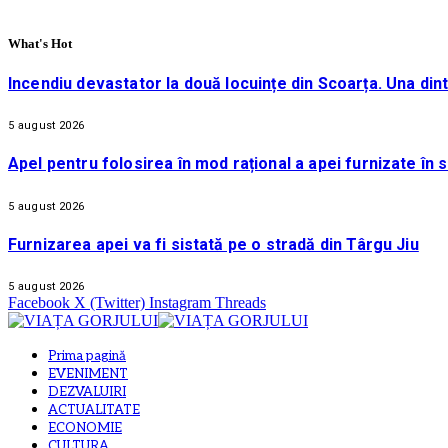
What's Hot
Incendiu devastator la două locuințe din Scoarța. Una din
5 august 2026
Apel pentru folosirea în mod rațional a apei furnizate în 
5 august 2026
Furnizarea apei va fi sistată pe o stradă din Târgu Jiu
5 august 2026
Facebook
X (Twitter)
Instagram
Threads
Prima pagină
EVENIMENT
DEZVALUIRI
ACTUALITATE
ECONOMIE
CULTURA