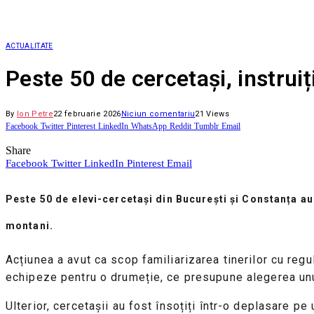
ACTUALITATE
Peste 50 de cercetași, instrui
By
Ion Petre
22 februarie 2026
Niciun comentariu
21
Views
Facebook
Twitter
Pinterest
LinkedIn
WhatsApp
Reddit
Tumblr
Email
Share
Facebook
Twitter
LinkedIn
Pinterest
Email
Peste 50 de elevi-cercetași din București și Constanța au
montani.
Acțiunea a avut ca scop familiarizarea tinerilor cu regu
echipeze pentru o drumeție, ce presupune alegerea unui 
Ulterior, cercetașii au fost însoțiți într-o deplasare pe