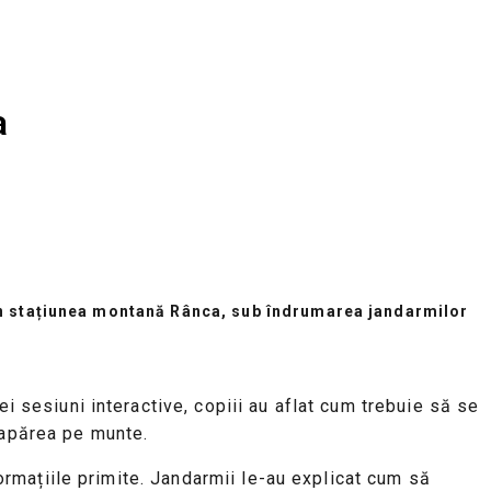
a
 în stațiunea montană
Rânca
, sub îndrumarea jandarmilor
ei sesiuni interactive, copiii au aflat cum trebuie să se
 apărea pe munte.
formațiile primite. Jandarmii le-au explicat cum să