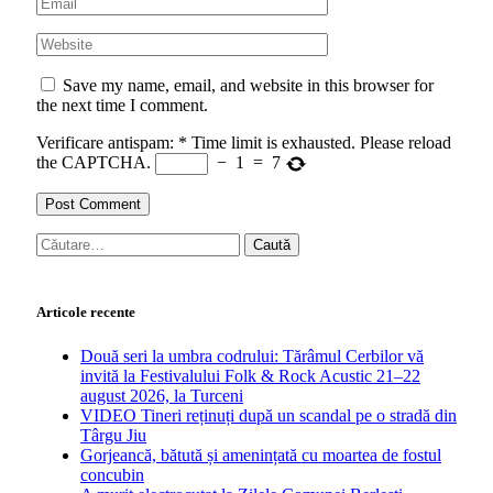
Save my name, email, and website in this browser for
the next time I comment.
Verificare antispam:
*
Time limit is exhausted. Please reload
the CAPTCHA.
−
1
=
7
Caută
după:
Articole recente
Două seri la umbra codrului: Tărâmul Cerbilor vă
invită la Festivalului Folk & Rock Acustic 21–22
august 2026, la Turceni
VIDEO Tineri reținuți după un scandal pe o stradă din
Târgu Jiu
Gorjeancă, bătută și amenințată cu moartea de fostul
concubin