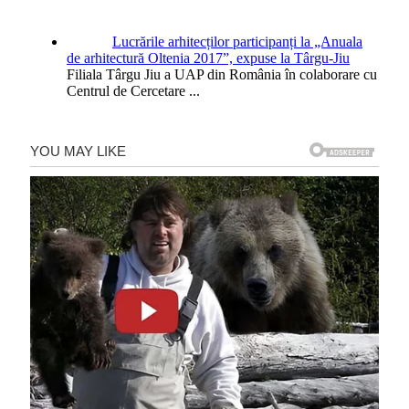
Lucrările arhitecților participanți la „Anuala
de arhitectură Oltenia 2017”, expuse la Târgu-Jiu
Filiala Târgu Jiu a UAP din România în colaborare cu
Centrul de Cercetare
...