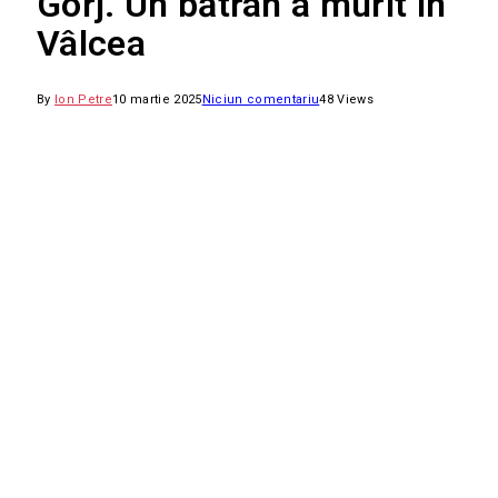
Gorj. Un bătrân a murit în
Vâlcea
By
Ion Petre
10 martie 2025
Niciun comentariu
48
Views