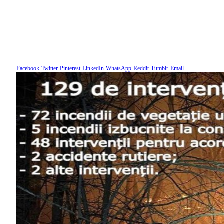
Facebook
Twitter
Pinterest
LinkedIn
WhatsApp
Reddit
Tumblr
Email