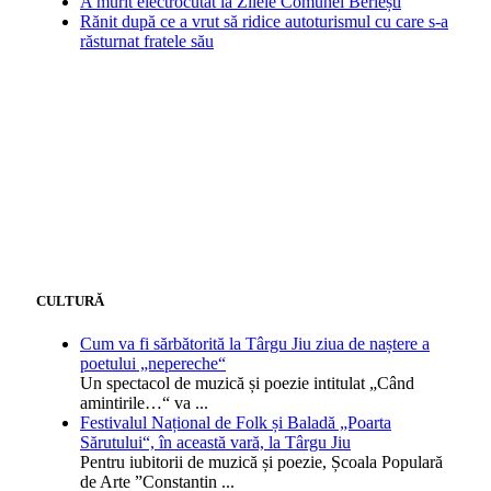
A murit electrocutat la Zilele Comunei Berlești
Rănit după ce a vrut să ridice autoturismul cu care s-a
răsturnat fratele său
CULTURĂ
Cum va fi sărbătorită la Târgu Jiu ziua de naștere a
poetului „nepereche“
Un spectacol de muzică și poezie intitulat „Când
amintirile…“ va
...
Festivalul Național de Folk și Baladă „Poarta
Sărutului“, în această vară, la Târgu Jiu
Pentru iubitorii de muzică și poezie, Școala Populară
de Arte ”Constantin
...