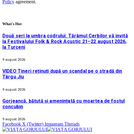
Policy
agreement.
What's Hot
Două seri la umbra codrului: Tărâmul Cerbilor vă invită
la Festivalului Folk & Rock Acustic 21–22 august 2026,
la Turceni
9 august 2026
VIDEO Tineri reținuți după un scandal pe o stradă din
Târgu Jiu
9 august 2026
Gorjeancă, bătută și amenințată cu moartea de fostul
concubin
9 august 2026
Facebook
X (Twitter)
Instagram
Threads