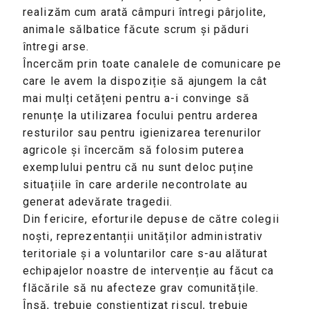
realizăm cum arată câmpuri întregi pârjolite,
animale sălbatice făcute scrum și păduri
întregi arse.
Încercăm prin toate canalele de comunicare pe
care le avem la dispoziție să ajungem la cât
mai mulți cetățeni pentru a-i convinge să
renunțe la utilizarea focului pentru arderea
resturilor sau pentru igienizarea terenurilor
agricole și încercăm să folosim puterea
exemplului pentru că nu sunt deloc puține
situațiile în care arderile necontrolate au
generat adevărate tragedii.
Din fericire, eforturile depuse de către colegii
noști, reprezentanții unităților administrativ
teritoriale și a voluntarilor care s-au alăturat
echipajelor noastre de intervenție au făcut ca
flăcările să nu afecteze grav comunitățile.
Însă, trebuie conștientizat riscul, trebuie