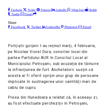
Facebook
Twitter
Pinterest
LinkedIn
WhatsApp
Reddit
Tumblr
Email
Share
Facebook
Twitter
LinkedIn
Pinterest
Email
Polițiștii gorjeni l-au reținut marți, 4 februarie,
pe Nicolae Viorel Dura, consilier local din
partea Partidului AUR în Consiliul Local al
Municipiului Petroșani, sub acuzația de tăinuire
la infracțiunea de furt. Anchetatorii susțin că
acesta ar fi oferit sprijin unui grup de persoane
implicate în sustragerea unor cantități mari de
cablu de cupru.
Presa din Hunedoara a relatat că, în aceeași zi,
au fost efectuate percheziții în Petroșani,