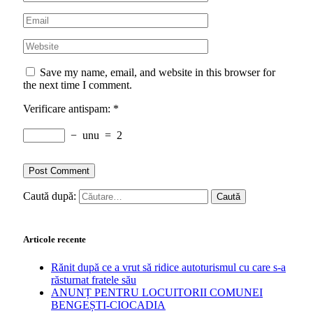
Save my name, email, and website in this browser for
the next time I comment.
Verificare antispam:
*
−
unu
=
2
Caută după:
Articole recente
Rănit după ce a vrut să ridice autoturismul cu care s-a
răsturnat fratele său
ANUNȚ PENTRU LOCUITORII COMUNEI
BENGEȘTI-CIOCADIA