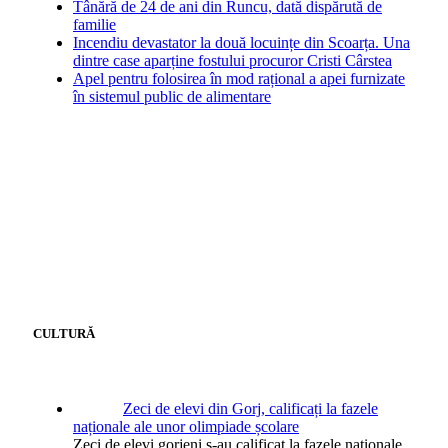
Tânără de 24 de ani din Runcu, dată dispărută de
familie
Incendiu devastator la două locuințe din Scoarța. Una
dintre case aparține fostului procuror Cristi Cârstea
Apel pentru folosirea în mod rațional a apei furnizate
în sistemul public de alimentare
CULTURĂ
Zeci de elevi din Gorj, calificați la fazele
naționale ale unor olimpiade școlare
Zeci de elevi gorjeni s-au calificat la fazele naţionale