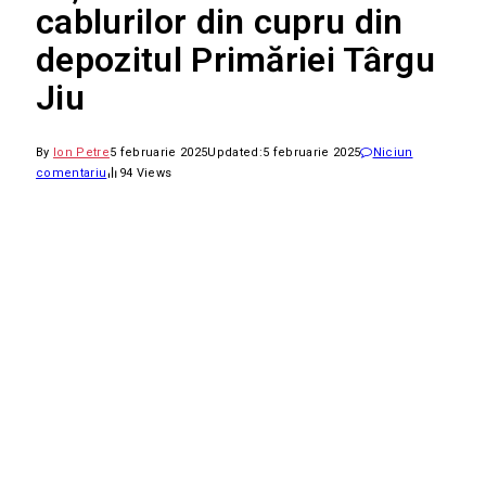
cablurilor din cupru din
depozitul Primăriei Târgu
Jiu
By
Ion Petre
5 februarie 2025
Updated:
5 februarie 2025
Niciun
comentariu
94
Views