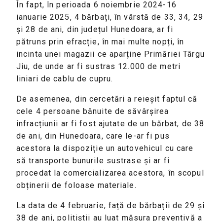
În fapt, în perioada 6 noiembrie 2024-16
ianuarie 2025, 4 bărbați, în vârstă de 33, 34, 29
și 28 de ani, din județul Hunedoara, ar fi
pătruns prin efracție, în mai multe nopți, în
incinta unei magazii ce aparține Primăriei Târgu
Jiu, de unde ar fi sustras 12.000 de metri
liniari de cablu de cupru.
De asemenea, din cercetări a reieșit faptul că
cele 4 persoane bănuite de săvârșirea
infracțiunii ar fi fost ajutate de un bărbat, de 38
de ani, din Hunedoara, care le-ar fi pus
acestora la dispoziție un autovehicul cu care
să transporte bunurile sustrase și ar fi
procedat la comercializarea acestora, în scopul
obținerii de foloase materiale.
La data de 4 februarie, față de bărbații de 29 și
38 de ani, polițiștii au luat măsura preventivă a