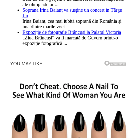
ale olimpiadelor
...
Soprana Irina Baianț va susține un concert în Târgu
Jiu
Irina Baianț, cea mai iubită soprană din România și
una dintre marile voci
...
Expoziție de fotografie Brâncuși la Palatul Victoria
„Ziua Brâncuși” va fi marcată de Guvern printr-o
expoziție fotografică
...