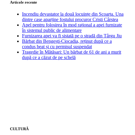
Articole recente
Incendiu devastator la două locuințe din Scoarța. Una
dintre case aparține fostului procuror Cristi Cârstea
Apel pentru folosirea în mod rațional a apei furnizate
în sistemul public de alimentare
Furnizarea apei va fi sistată pe o stradă din Târgu Jiu
Bărbat din Bengești-Ciocadia, reținut după ce a
condus beat și cu permisul suspendat
Tragedie în Mătăsari: Un bărbat de 61 de ani a murit
după ce a căzut de pe schelă
CULTURĂ