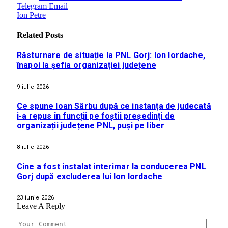
Telegram
Email
Ion Petre
Related
Posts
Răsturnare de situație la PNL Gorj: Ion Iordache,
înapoi la șefia organizației județene
9 iulie 2026
Ce spune Ioan Sârbu după ce instanța de judecată
i-a repus în funcții pe foștii președinți de
organizații județene PNL, puși pe liber
8 iulie 2026
Cine a fost instalat interimar la conducerea PNL
Gorj după excluderea lui Ion Iordache
23 iunie 2026
Leave A Reply