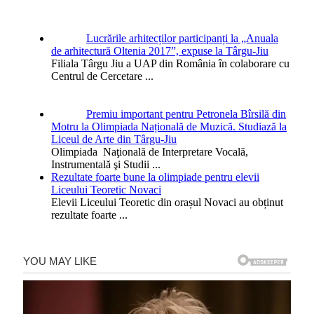
Lucrările arhitecților participanți la „Anuala
de arhitectură Oltenia 2017”, expuse la Târgu-Jiu
Filiala Târgu Jiu a UAP din România în colaborare cu
Centrul de Cercetare
...
Premiu important pentru Petronela Bîrsilă din
Motru la Olimpiada Națională de Muzică. Studiază la
Liceul de Arte din Târgu-Jiu
Olimpiada Naţională de Interpretare Vocală,
Instrumentală şi Studii
...
Rezultate foarte bune la olimpiade pentru elevii
Liceului Teoretic Novaci
Elevii Liceului Teoretic din orașul Novaci au obținut
rezultate foarte
...