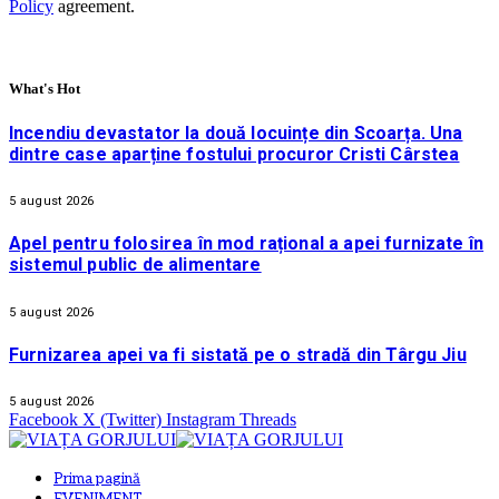
Policy
agreement.
What's Hot
Incendiu devastator la două locuințe din Scoarța. Una
dintre case aparține fostului procuror Cristi Cârstea
5 august 2026
Apel pentru folosirea în mod rațional a apei furnizate în
sistemul public de alimentare
5 august 2026
Furnizarea apei va fi sistată pe o stradă din Târgu Jiu
5 august 2026
Facebook
X (Twitter)
Instagram
Threads
Prima pagină