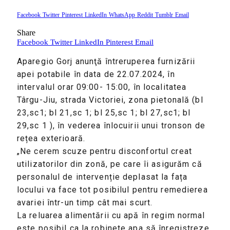
Facebook
Twitter
Pinterest
LinkedIn
WhatsApp
Reddit
Tumblr
Email
Share
Facebook
Twitter
LinkedIn
Pinterest
Email
Aparegio Gorj anunţă întreruperea furnizării
apei potabile în data de 22.07.2024, în
intervalul orar 09:00- 15:00, în localitatea
Târgu-Jiu, strada Victoriei, zona pietonală (bl
23,sc1; bl 21,sc 1; bl 25,sc 1; bl 27,sc1; bl
29,sc 1 ), în vederea înlocuirii unui tronson de
rețea exterioară.
„Ne cerem scuze pentru disconfortul creat
utilizatorilor din zonă, pe care îi asigurăm că
personalul de intervenție deplasat la fața
locului va face tot posibilul pentru remedierea
avariei într-un timp cât mai scurt.
La reluarea alimentării cu apă în regim normal
este posibil ca la robinete apa să înregistreze