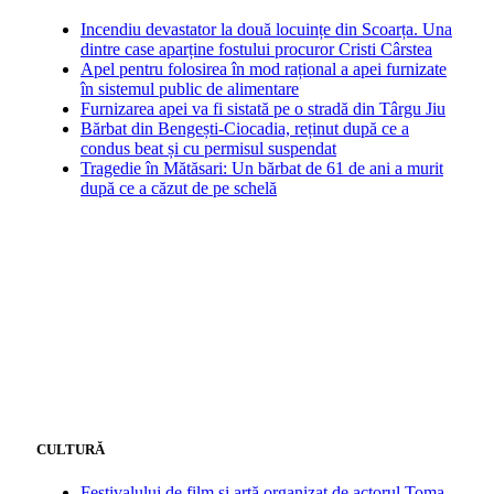
Incendiu devastator la două locuințe din Scoarța. Una
dintre case aparține fostului procuror Cristi Cârstea
Apel pentru folosirea în mod rațional a apei furnizate
în sistemul public de alimentare
Furnizarea apei va fi sistată pe o stradă din Târgu Jiu
Bărbat din Bengești-Ciocadia, reținut după ce a
condus beat și cu permisul suspendat
Tragedie în Mătăsari: Un bărbat de 61 de ani a murit
după ce a căzut de pe schelă
CULTURĂ
Festivalului de film și artă organizat de actorul Toma