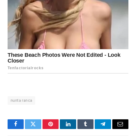
nunta ranca
Facebook
Twitter
Pinterest
LinkedIn
Tumblr
Telegram
Email