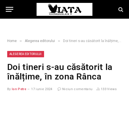
»
»
Home
Alegerea editorului
Doi tineri s-au căsătorit la înălțime, în zona Rânca
ALEGEREA EDITORULUI
Doi tineri s-au căsătorit la
înălțime, în zona Rânca
By
Ion Petre
17 iunie 2024
Niciun comentariu
133
Views