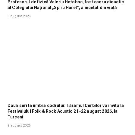
Profesorul de fizică Valeriu Hotoboc, fost cadru didactic
al Colegiului Național „Spiru Haret”, a încetat din viață
9 august 2026
Două seri la umbra codrului: Tărâmul Cerbilor vă invită la
Festivalului Folk & Rock Acustic 21–22 august 2026, la
Turceni
9 august 2026