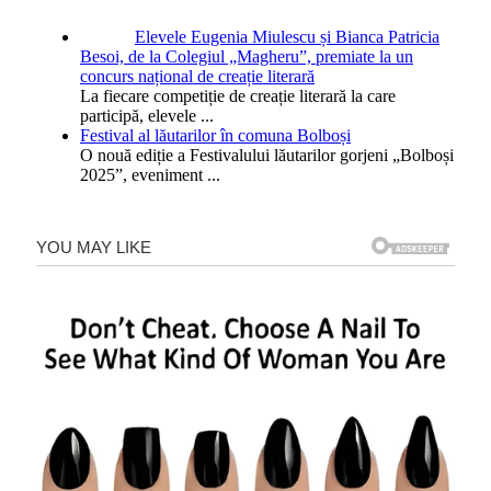
Elevele Eugenia Miulescu și Bianca Patricia
Besoi, de la Colegiul „Magheru”, premiate la un
concurs național de creație literară
La fiecare competiție de creație literară la care
participă, elevele
...
Festival al lăutarilor în comuna Bolboși
O nouă ediție a Festivalului lăutarilor gorjeni „Bolboși
2025”, eveniment
...