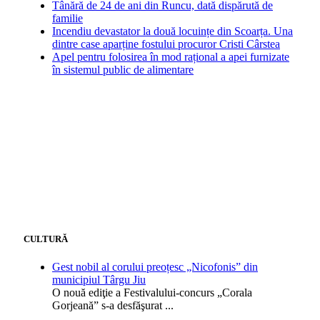
Tânără de 24 de ani din Runcu, dată dispărută de
familie
Incendiu devastator la două locuințe din Scoarța. Una
dintre case aparține fostului procuror Cristi Cârstea
Apel pentru folosirea în mod rațional a apei furnizate
în sistemul public de alimentare
CULTURĂ
Gest nobil al corului preoțesc „Nicofonis” din
municipiul Târgu Jiu
O nouă ediţie a Festivalului-concurs „Corala
Gorjeană” s-a desfăşurat
...