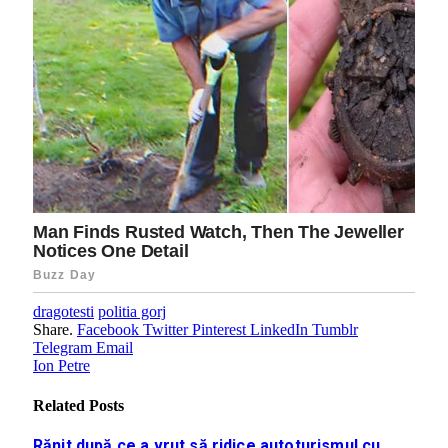
dragotesti
politia gorj
Share.
Facebook
Twitter
Pinterest
LinkedIn
Tumblr
Telegram
Email
Ion Petre
Related
Posts
Rănit după ce a vrut să ridice autoturismul cu