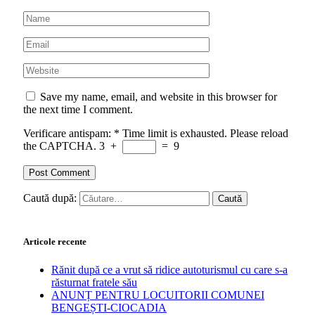
Save my name, email, and website in this browser for
the next time I comment.
Verificare antispam:
*
Time limit is exhausted. Please reload
the CAPTCHA.
3
+
=
9
Caută după:
Articole recente
Rănit după ce a vrut să ridice autoturismul cu care s-a
răsturnat fratele său
ANUNȚ PENTRU LOCUITORII COMUNEI
BENGEȘTI-CIOCADIA