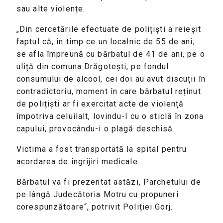
sau alte violențe.
„Din cercetările efectuate de polițiști a reieșit
faptul că, în timp ce un localnic de 55 de ani,
se afla împreună cu bărbatul de 41 de ani, pe o
uliță din comuna Drăgotești, pe fondul
consumului de alcool, cei doi au avut discuții în
contradictoriu, moment în care bărbatul reținut
de polițiști ar fi exercitat acte de violență
împotriva celuilalt, lovindu-l cu o sticlă în zona
capului, provocându-i o plagă deschisă.
Victima a fost transportată la spital pentru
acordarea de îngrijiri medicale.
Bărbatul va fi prezentat astăzi, Parchetului de
pe lângă Judecătoria Motru cu propuneri
corespunzătoare“, potrivit Poliției Gorj.