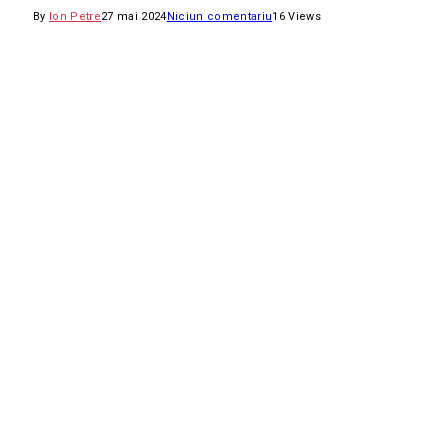
By
Ion Petre
27 mai 2024
Niciun comentariu
16
Views