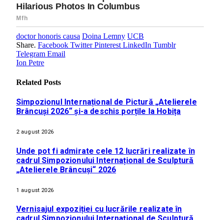
doctor honoris causa
Doina Lemny
UCB
Share.
Facebook
Twitter
Pinterest
LinkedIn
Tumblr
Telegram
Email
Ion Petre
Related
Posts
Simpozionul Internațional de Pictură „Atelierele
Brâncuși 2026“ și-a deschis porțile la Hobița
2 august 2026
Unde pot fi admirate cele 12 lucrări realizate în
cadrul Simpozionului Internațional de Sculptură
„Atelierele Brâncuși“ 2026
1 august 2026
Vernisajul expoziției cu lucrările realizate în
cadrul Simpozionului Internațional de Sculptură