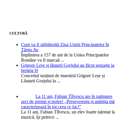
CULTURĂ
Cum va fi sărbătorită Ziua Unirii Principatelor în
Târgu Jiu
Împlinirea a 157 de ani de la Uniea Principatelor
Române va fi marcaă
...
Grigore Leșe și lăutarii Gorjului au făcut senzație la
berăria H
Concertul susținut de maestrul Grigore Leșe și
Lăutarii Gorjului la
...
La 11 ani, Fabian Tîlvescu are în palmares
zeci de premii și trofee! „Perseverența și ambiția mă
caracterizează în tot ceea ce fac!”
La 11 ani, Fabian Tîlvescu, un elev foarte talentat la
muzică, își petrece
...