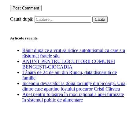
Caută după:
Articole recente
Rănit după ce a vrut să ridice autoturismul cu care s-a
răsturnat fratele său
ANUNȚ PENTRU LOCUITORII COMUNEI
BENGEȘTI-CIOCADIA
Tânără de 24 de ani din Runcu, dată dispărută de
familie
Incendiu devastator la două locuințe din Scoarța. Una
dintre case aparține fostului procuror Cristi Cârstea
Apel pentru folosirea în mod rațional a apei furnizate
în sistemul public de alimentare