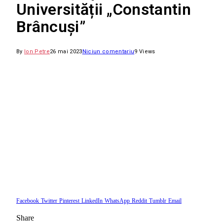
Universității „Constantin
Brâncuși”
By
Ion Petre
26 mai 2023
Niciun comentariu
9
Views
Facebook
Twitter
Pinterest
LinkedIn
WhatsApp
Reddit
Tumblr
Email
Share