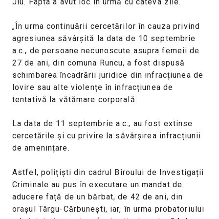
Jiu. Fapta a avut loc în urmă cu câteva zile.
„În urma continuării cercetărilor în cauza privind
agresiunea săvârșită la data de 10 septembrie
a.c., de persoane necunoscute asupra femeii de
27 de ani, din comuna Runcu, a fost dispusă
schimbarea încadrării juridice din infracțiunea de
lovire sau alte violențe în infracțiunea de
tentativă la vătămare corporală.
La data de 11 septembrie a.c., au fost extinse
cercetările și cu privire la săvârșirea infracțiunii
de amenințare.
Astfel, polițiști din cadrul Biroului de Investigații
Criminale au pus în executare un mandat de
aducere față de un bărbat, de 42 de ani, din
orașul Târgu-Cărbunești, iar, în urma probatoriului