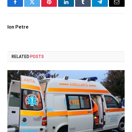
Facebook
Twitter
Pinterest
LinkedIn
Tumblr
Telegram
Email
Ion Petre
RELATED
POSTS