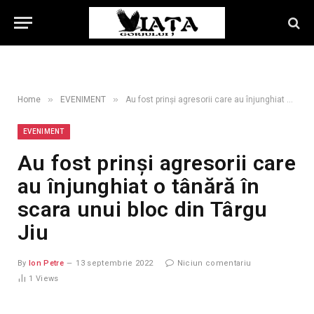
»
»
Home
EVENIMENT
Au fost prinși agresorii care au înjunghiat o tânără în scara unui bloc din Târgu Jiu
EVENIMENT
Au fost prinși agresorii care
au înjunghiat o tânără în
scara unui bloc din Târgu
Jiu
By
Ion Petre
13 septembrie 2022
Niciun comentariu
1
Views