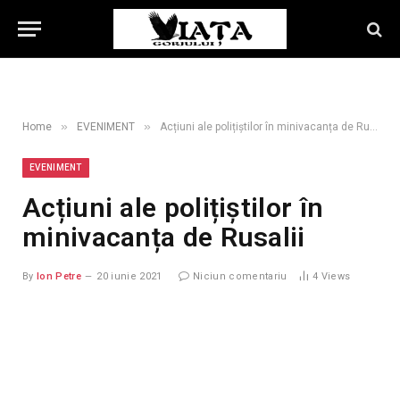
»
»
Home
EVENIMENT
Acțiuni ale polițiștilor în minivacanța de Rusalii
EVENIMENT
Acțiuni ale polițiștilor în
minivacanța de Rusalii
By
Ion Petre
20 iunie 2021
Niciun comentariu
4
Views