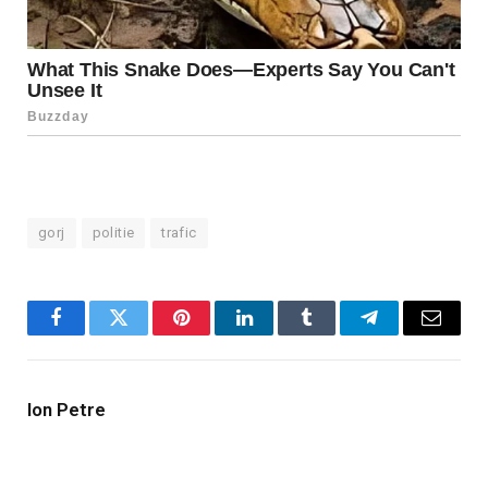
gorj
politie
trafic
Facebook
Twitter
Pinterest
LinkedIn
Tumblr
Telegram
Email
Ion Petre