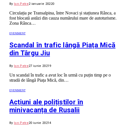
By
Ion Petre
2 ianuarie 2022
0
Circulația pe Transalpina, între Novaci și stațiunea Rânca, a
fost blocată astăzi din cauza numărului mare de autoturisme.
Zona Rânca…
EVENIMENT
Scandal în trafic lângă Piața Mică
din Târgu Jiu
By
Ion Petre
27 iunie 2021
9
Un scandal în trafic a avut loc în urmă cu puțin timp pe o
stradă de lângă Piața Mică, din…
EVENIMENT
Acțiuni ale polițiștilor în
minivacanța de Rusalii
By
Ion Petre
20 iunie 2021
4