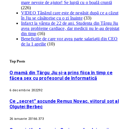
mare nevoie de ajutor! Se luptă cu o boală cruntă
(226)
VIDEO Tânărul care este de negăsit după ce a căzut
în Jiu se căsătorise cu o zi înainte
(33)
Infarct la vârsta de 22 de ani. Studenta din Târgu Jiu
avea probleme cardiace, dar medicii nu le-au depistat
din timp
(16)
Beneficiile de care vor avea parte salariații din CEO
de la 1 aprilie
(10)
Top Posts
O mamă din Târgu Jiu și-a prins fiica în timp ce
făcea sex cu profesorul de Informatică
6 decembrie 2022
92
Ce „secret” ascunde Remus Novac, viitorul soț al
Olguței Berbec
26 ianuarie 2016
6.373