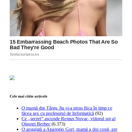
Cele mai citite articole
O mamă din Târgu Jiu și-a prins fiica în timp ce
făcea sex cu profesorul de Informatică
(92)
Ce „secret” ascunde Remus Novac, viitorul soț al
Olguței Berbec
(6.373)
O angajată a Aparegio Gorj, mamă a doi copii, are