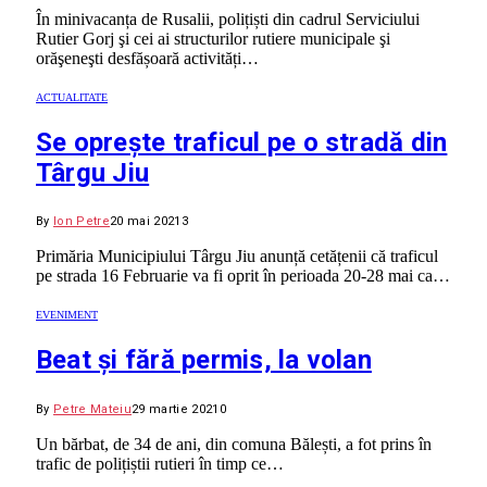
În minivacanța de Rusalii, polițiști din cadrul Serviciului
Rutier Gorj şi cei ai structurilor rutiere municipale şi
orăşeneşti desfășoară activități…
ACTUALITATE
Se oprește traficul pe o stradă din
Târgu Jiu
By
Ion Petre
20 mai 2021
3
Primăria Municipiului Târgu Jiu anunță cetățenii că traficul
pe strada 16 Februarie va fi oprit în perioada 20-28 mai ca…
EVENIMENT
Beat și fără permis, la volan
By
Petre Mateiu
29 martie 2021
0
Un bărbat, de 34 de ani, din comuna Bălești, a fot prins în
trafic de polițiștii rutieri în timp ce…