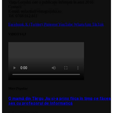
Viața Gorjului este o publicație înființată în anul 2016
Contact:
E-mail: redactia@viatagorjului.ro
Tel. 0768.912.811
Facebook
X (Twitter)
Pinterest
YouTube
WhatsApp
TikTok
VIDEO VGJ
Most Popular
O mamă din Târgu Jiu și-a prins fiica în timp ce făcea
sex cu profesorul de Informatică