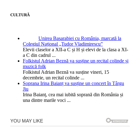
CULTURĂ
Unirea Basarabiei cu România, marcată la
Colegiul Național „Tudor Vladimirescu”
Elevii claselor a XII-a C și H și elevi de la clasa a XI-
a C din cadrul
...
Folkistul Adrian Beznă va susține un recital colinde și
muzică folk
Folkistul Adrian Beznă va susține vineri, 15
decembrie, un recital colinde
...
Soprana Irina Baianț va susține un concert în Târgu
Jiu
Irina Baianț, cea mai iubită soprană din România și
una dintre marile voci
...