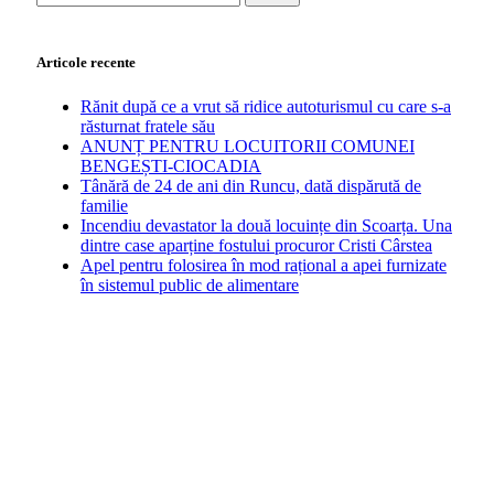
după:
Articole recente
Rănit după ce a vrut să ridice autoturismul cu care s-a
răsturnat fratele său
ANUNȚ PENTRU LOCUITORII COMUNEI
BENGEȘTI-CIOCADIA
Tânără de 24 de ani din Runcu, dată dispărută de
familie
Incendiu devastator la două locuințe din Scoarța. Una
dintre case aparține fostului procuror Cristi Cârstea
Apel pentru folosirea în mod rațional a apei furnizate
în sistemul public de alimentare