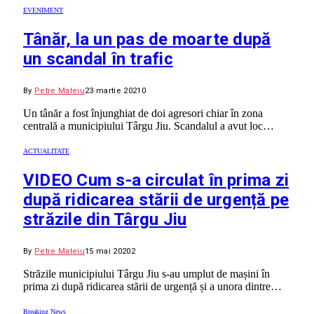
EVENIMENT
Tânăr, la un pas de moarte după
un scandal în trafic
By
Petre Mateiu
23 martie 2021
0
Un tânăr a fost înjunghiat de doi agresori chiar în zona
centrală a municipiului Târgu Jiu. Scandalul a avut loc…
ACTUALITATE
VIDEO Cum s-a circulat în prima zi
după ridicarea stării de urgență pe
străzile din Târgu Jiu
By
Petre Mateiu
15 mai 2020
2
Străzile municipiului Târgu Jiu s-au umplut de mașini în
prima zi după ridicarea stării de urgență și a unora dintre…
Breaking News