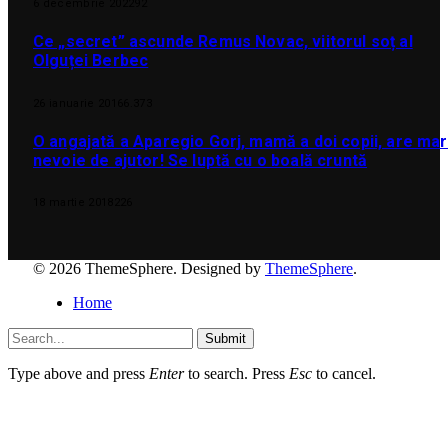
6 decembrie 2022
92
Ce „secret” ascunde Remus Novac, viitorul soț al
Olguței Berbec
26 ianuarie 2016
6.373
O angajată a Aparegio Gorj, mamă a doi copii, are ma
nevoie de ajutor! Se luptă cu o boală cruntă
18 martie 2018
226
© 2026 ThemeSphere. Designed by
ThemeSphere
.
Home
Submit
Type above and press
Enter
to search. Press
Esc
to cancel.