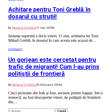
Achitare pentru Toni Greblă în
dosarul cu struții!
By
Mihaela FLOROIU
11 mai 2018
0
Instanţa supremă a decis vineri, 11 mai, achitarea lui Toni
Mihail Greblă, în dosarul în care acesta este acuzat de…
EVENIMENT
Un gorjean este cercetat pentru
trafic de migranți! Cum l-au prins
polițiștii de frontieră
By
Mihaela FLOROIU
25 februarie 2018
2
Cinci persoane din Irak şi Iran, ascunse printre bagaje, într-o
remorcă, au fost descoperite vineri, de poliţiştii de frontieră
din…
Caută