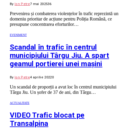
By
Ion Petre
7 mai 2025
36
Prevenirea și combaterea violențelor în trafic reprezintă un
domeniu prioritar de acțiune pentru Poliția Română, ce
presupune concentrarea eforturilor…
EVENIMENT
Scandal în trafic în centrul
municipiului Târgu Jiu. A spart
geamul portierei unei mașini
By
Ion Petre
4 aprilie 2022
0
Un scandal de proporții a avut loc în centrul municipiului
Târgu Jiu. Un șofer de 37 de ani, din Târgu…
ACTUALITATE
VIDEO Trafic blocat pe
Transalpina