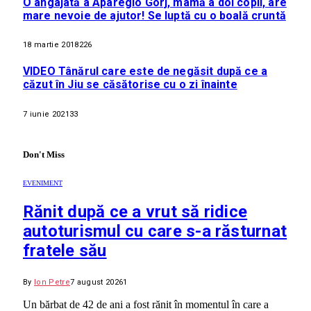
O angajată a Aparegio Gorj, mamă a doi copii, are
mare nevoie de ajutor! Se luptă cu o boală cruntă
18 martie 2018
226
VIDEO Tânărul care este de negăsit după ce a
căzut în Jiu se căsătorise cu o zi înainte
7 iunie 2021
33
Don't Miss
EVENIMENT
Rănit după ce a vrut să ridice
autoturismul cu care s-a răsturnat
fratele său
By
Ion Petre
7 august 2026
1
Un bărbat de 42 de ani a fost rănit în momentul în care a