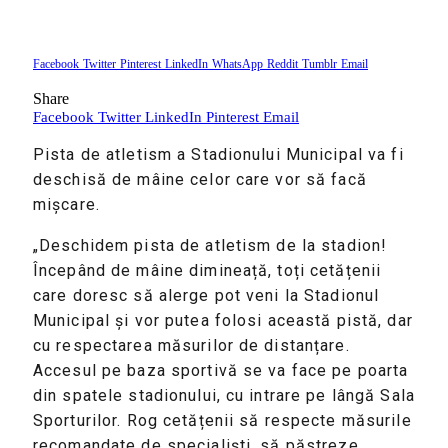
Facebook
Twitter
Pinterest
LinkedIn
WhatsApp
Reddit
Tumblr
Email
Share
Facebook
Twitter
LinkedIn
Pinterest
Email
Pista de atletism a Stadionului Municipal va fi
deschisă de mâine celor care vor să facă
mișcare.
„Deschidem pista de atletism de la stadion!
Începând de mâine dimineață, toți cetățenii
care doresc să alerge pot veni la Stadionul
Municipal și vor putea folosi această pistă, dar
cu respectarea măsurilor de distanțare.
Accesul pe baza sportivă se va face pe poarta
din spatele stadionului, cu intrare pe lângă Sala
Sporturilor. Rog cetățenii să respecte măsurile
recomandate de specialiști, să păstreze