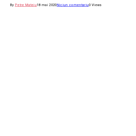
By
Petre Mateiu
18 mai 2020
Niciun comentariu
0
Views