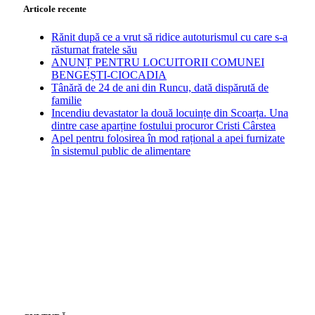
Articole recente
Rănit după ce a vrut să ridice autoturismul cu care s-a
răsturnat fratele său
ANUNȚ PENTRU LOCUITORII COMUNEI
BENGEȘTI-CIOCADIA
Tânără de 24 de ani din Runcu, dată dispărută de
familie
Incendiu devastator la două locuințe din Scoarța. Una
dintre case aparține fostului procuror Cristi Cârstea
Apel pentru folosirea în mod rațional a apei furnizate
în sistemul public de alimentare