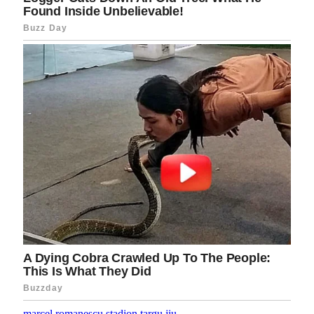
marcel romanescu
stadion
targu jiu