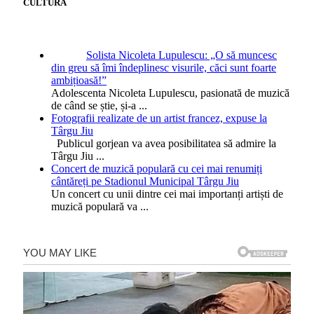
CULTURĂ
Solista Nicoleta Lupulescu: „O să muncesc
din greu să îmi îndeplinesc visurile, căci sunt foarte
ambițioasă!”
Adolescenta Nicoleta Lupulescu, pasionată de muzică
de când se știe, și-a
...
Fotografii realizate de un artist francez, expuse la
Târgu Jiu
Publicul gorjean va avea posibilitatea să admire la
Târgu Jiu
...
Concert de muzică populară cu cei mai renumiți
cântăreți pe Stadionul Municipal Târgu Jiu
Un concert cu unii dintre cei mai importanți artiști de
muzică populară va
...