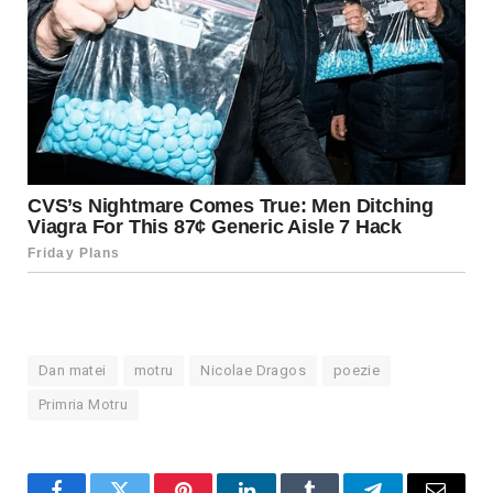
Dan matei
motru
Nicolae Dragos
poezie
Primria Motru