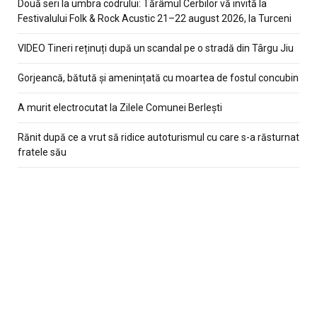
Două seri la umbra codrului: Tărâmul Cerbilor vă invită la
Festivalului Folk & Rock Acustic 21–22 august 2026, la Turceni
VIDEO Tineri reținuți după un scandal pe o stradă din Târgu Jiu
Gorjeancă, bătută și amenințată cu moartea de fostul concubin
A murit electrocutat la Zilele Comunei Berlești
Rănit după ce a vrut să ridice autoturismul cu care s-a răsturnat
fratele său