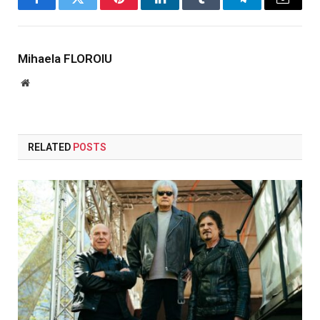
Facebook
Twitter
Pinterest
LinkedIn
Tumblr
Telegram
Email
Mihaela FLOROIU
Website
RELATED
POSTS