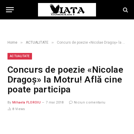
»
»
Home
ACTUALITATE
Concurs de poezie «Nicolae Dragoş» la Motru! Află cine poate participa
ACTUALITATE
Concurs de poezie «Nicolae
Dragoş» la Motru! Află cine
poate participa
By
Mihaela FLOROIU
7 mai 2018
Niciun comentariu
8
Views